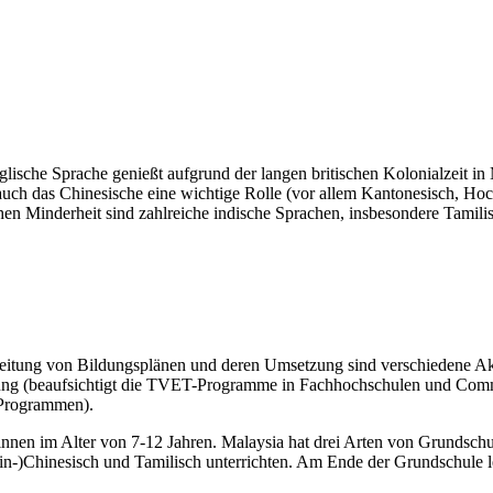
ische Sprache genießt aufgrund der langen britischen Kolonialzeit in M
 auch das Chinesische eine wichtige Rolle (vor allem Kantonesisch, 
hen Minderheit sind zahlreiche indische Sprachen, insbesondere Tamili
sarbeitung von Bildungsplänen und deren Umsetzung sind verschiedene 
ung (beaufsichtigt die TVET-Programme in Fachhochschulen und Commu
 Programmen).
innen im Alter von 7-12 Jahren. Malaysia hat drei Arten von Grundschul
rin-)Chinesisch und Tamilisch unterrichten. Am Ende der Grundschule 