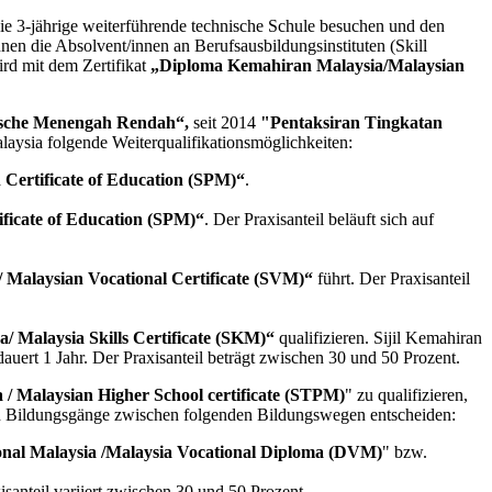
ie 3-jährige weiterführende technische Schule besuchen und den
 die Absolvent/innen an Berufsausbildungsinstituten (Skill
rd mit dem Zertifikat
„Diploma Kemahiran Malaysia/Malaysian
iische Menengah Rendah“,
seit 2014
"Pentaksiran Tingkatan
laysia folgende Weiterqualifikationsmöglichkeiten:
n Certificate of Education (SPM)“
.
ificate of Education (SPM)“
. Der Praxisanteil beläuft sich auf
a/ Malaysian Vocational Certificate (SVM)“
führt. Der Praxisanteil
a/ Malaysia Skills Certificate (SKM)“
qualifizieren. Sijil Kemahiran
ert 1 Jahr. Der Praxisanteil beträgt zwischen 30 und 50 Prozent.
a / Malaysian Higher School certificate (STPM)
" zu qualifizieren,
en Bildungsgänge zwischen folgenden Bildungswegen entscheiden:
nal Malaysia /Malaysia Vocational Diploma (DVM)
" bzw.
isanteil variiert zwischen 30 und 50 Prozent.