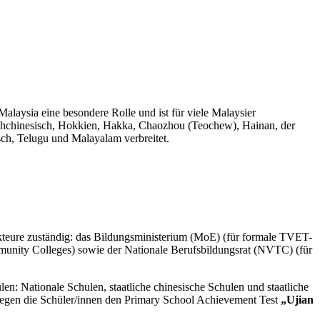
alaysia eine besondere Rolle und ist für viele Malaysier
Hochchinesisch, Hokkien, Hakka, Chaozhou (Teochew), Hainan, der
sch, Telugu und Malayalam verbreitet.
Akteure zuständig: das Bildungsministerium (MoE) (für formale TVET-
nity Colleges) sowie der Nationale Berufsbildungsrat (NVTC) (für
en: Nationale Schulen, staatliche chinesische Schulen und staatliche
legen die Schüler/innen den Primary School Achievement Test
„Ujian