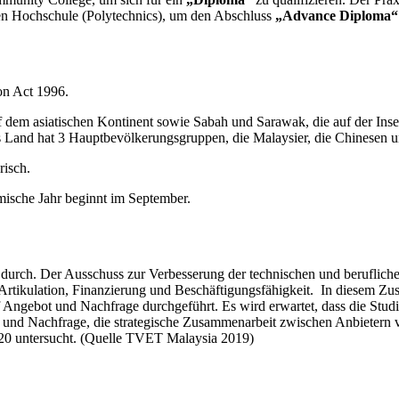
hen Hochschule (Polytechnics), um den Abschluss
„Advance Diploma“
ion Act 1996.
f dem asiatischen Kontinent sowie Sabah und Sarawak, die auf der Inse
s Land hat 3 Hauptbevölkerungsgruppen, die Malaysier, die Chinesen u
torisch.
ische Jahr beginnt im September.
s durch. Der Ausschuss zur Verbesserung der technischen und beruflic
 Artikulation, Finanzierung und Beschäftigungsfähigkeit. In diesem 
 Angebot und Nachfrage durchgeführt. Es wird erwartet, dass die Stu
 und Nachfrage, die strategische Zusammenarbeit zwischen Anbietern 
 2020 untersucht. (Quelle TVET Malaysia 2019)