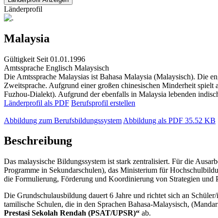
Länderprofil
Malaysia
Gültigkeit
Seit 01.01.1996
Amtssprache
Englisch
Malaysisch
Die Amtssprache Malaysias ist Bahasa Malaysia (Malaysisch). Die engl
Zweitsprache. Aufgrund einer großen chinesischen Minderheit spielt
Fuzhou-Dialekt). Aufgrund der ebenfalls in Malaysia lebenden indisc
Länderprofil als PDF
Berufsprofil erstellen
Abbildung zum Berufsbildungssystem
Abbildung als PDF
35.52 KB
Beschreibung
Das malaysische Bildungssystem ist stark zentralisiert. Für die Au
Programme in Sekundarschulen), das Ministerium für Hochschulbild
die Formulierung, Förderung und Koordinierung von Strategien und
Die Grundschulausbildung dauert 6 Jahre und richtet sich an Schüler/
tamilische Schulen, die in den Sprachen Bahasa-Malaysisch, (Manda
Prestasi Sekolah Rendah (PSAT/UPSR)“
ab.