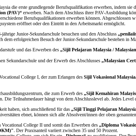
sia die erste grundlegende Berufsqualifikation erwerben, indem sie d
ion (PAV)“
erwerben. Nach dem Abschluss ihrer PAV-Ausbildung können
erschiedene Berufsqualifikationen erwerben können. Abgeschlossen wi
ssystem eröffnet oder den Eintritt in den Arbeitsmarkt ermöglicht.
 3-jährige Junior-Sekundarschule besuchen und den Abschluss
„penila
h dem erfolgreichen Besuch der Junior-Sekundarschule bestehen in Ma
ndarstufe und das Erwerben des
„Sijil Pelajaran Malaysia / Malaysia
schen Sekundarschule und der Erwerb des Abschlusses
„Malaysian Cert
ocational College I, der zum Erlangen des
Sijil Vokasional Malaysi
ufsausbildungszentrum, die zum Erwerb des
„Sijil Kemahiran Malayis
 Die Teilnahmedauer hängt von dem Abschlusslevel ab. Jedes Level dau
eit haben, sich anschließend für das
„Sijil Tinggi Pelajaran Malaysi
ersitäten ebnet, können sich alle Absolvent/innen der oben genannt
 Vocational College II und somit das Erwerben des
„Diploma Vokasio
(DKM)"
. Der Praxisanteil variiert zwischen 35 und 50 Prozent.
munity College, um sich für ein
„Diploma“
zu qualifizieren. Der Prax