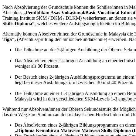
Nach Absolvierung der Grundschule können die Schüler/innen in Malay
Abschluss
„Pendidikan Asas Vokasional/Basic Vocational Educat
Training Institute SKM / DKM / DLKM) weiterlernen, an denen sie v
Skills Diploma“
, welches weitere Aufstiegsmöglichkeiten im Bildung
Alternativ können Absolvent/innen der Grundschule in Malaysia die
Tiga",
(Abschlussprüfung der Junior-Sekundarschule) erwerben. Nac
Die Teilnahme an der 2-jährigen Ausbildung der Oberen Seku
Das Absolvieren einer 2-jährigen Ausbildung an einer techni
weniger als 30 Prozent.
Der Besuch eines 2-jährigen Ausbildungsprogramms an einem V
liegt bei dieser Ausbildungsform zwischen 30 und 40 Prozent.
Die Teilnahme an einer 1-3-jährigen Ausbildung an einem Ber
Malaysia wird in den verschiedenen SKM-Levels 1-3 angeboten.
Während nur Absolvent/innen der Oberen Sekundarstufe die Möglichk
das den Weg zum Studium an den malaysischen Hochschulen und Univ
Das Absolvieren eines 2-jährigen Bildungsprogramms an einem
„Diploma Kemahiran Malaysia/ Malaysia Skills Diploma 
Das Durchlaufen eines 4-jährigen Bildungsgangs an einem Com