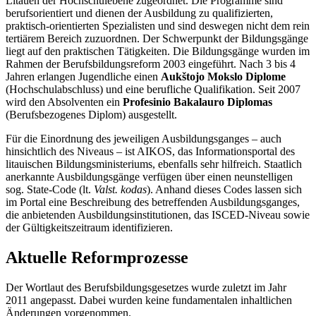
Litauen der Hochschulebene zugeordnet. Die Programme sind
berufsorientiert und dienen der Ausbildung zu qualifizierten,
praktisch-orientierten Spezialisten und sind deswegen nicht dem rein
tertiärem Bereich zuzuordnen. Der Schwerpunkt der Bildungsgänge
liegt auf den praktischen Tätigkeiten. Die Bildungsgänge wurden im
Rahmen der Berufsbildungsreform 2003 eingeführt. Nach 3 bis 4
Jahren erlangen Jugendliche einen
Aukštojo Mokslo Diplome
(Hochschulabschluss) und eine berufliche Qualifikation. Seit 2007
wird den Absolventen ein
Profesinio Bakalauro Diplomas
(Berufsbezogenes Diplom) ausgestellt.
Für die Einordnung des jeweiligen Ausbildungsganges – auch
hinsichtlich des Niveaus – ist AIKOS, das Informationsportal des
litauischen Bildungsministeriums, ebenfalls sehr hilfreich. Staatlich
anerkannte Ausbildungsgänge verfügen über einen neunstelligen
sog. State-Code (lt.
Valst. kodas
). Anhand dieses Codes lassen sich
im Portal eine Beschreibung des betreffenden Ausbildungsganges,
die anbietenden Ausbildungsinstitutionen, das ISCED-Niveau sowie
der Gültigkeitszeitraum identifizieren.
Aktuelle Reformprozesse
Der Wortlaut des Berufsbildungsgesetzes wurde zuletzt im Jahr
2011 angepasst. Dabei wurden keine fundamentalen inhaltlichen
Änderungen vorgenommen.