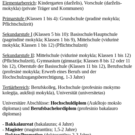
Elementarbereich
: Kindergarten (darželis), Vorschule (darželis-
mokykla) (private Träger und Kommunen)
Primarstufe
(Klassen 1 bis 4): Grundschule (pradinė mokykla;
Pflichtschulzeit)
Sekundarstufe I
(Klassen 5 bis 10): Basisschule/Hauptschule
(pagrindinė mokykla; Klassen 1 bis 9), Mittelschule (vidurinė
mokykla; Klassen 1 bis 12) (Pflichtschulzeit)
Sekundarstufe II
: Mittelschule (vidurinė mokykla; Klassen 1 bis 12)
(Pflichtschulzeit), Gymnasium (gimnazija; Klassen 8 bis 12 oder 11
bis 12), Oberstufe der Basisschule (Klassen 11 bis 12), Berufsschule
(profesinė mokykla; Erwerb eines Berufs und der
Hochschulzugangsberechtigung, 1-3 Jahre)
Tertiärbereich
: Berufskolleg, Hochschule (profesinio mokymo
kolegija, aukštoji mokykla), Universität (universitetas)
Universitäre Abschlüsse:
Hochschuldiplom
(Aukštojo mokslo
diplomas) und
Berufsbachelordiplom
(profesinio bakalauro
diplomas)
-
Bakkalaureat
(bakalauras; 4 Jahre)
-
Magister
(magistrantūra; 1,5-2 Jahre)
-
Doktor
/
Promotion
(doktorantūra; 2-3 Jahre)