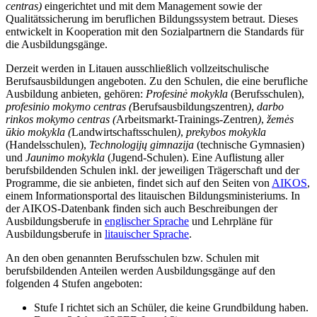
centras)
eingerichtet und mit dem Management sowie der
Qualitätssicherung im beruflichen Bildungssystem betraut. Dieses
entwickelt in Kooperation mit den Sozialpartnern die Standards für
die Ausbildungsgänge.
Derzeit werden in Litauen ausschließlich vollzeitschulische
Berufsausbildungen angeboten. Zu den Schulen, die eine berufliche
Ausbildung anbieten, gehören:
Profesinė mokykla
(Berufsschulen),
profesinio mokymo centras
(
Berufsausbildungszentren
)
,
darbo
rinkos mokymo centras (
Arbeitsmarkt-Trainings-Zentren
)
,
žemės
ūkio mokykla
(
Landwirtschaftsschulen
)
,
prekybos mokykla
(Handelsschulen),
Technologijų gimnazija
(technische Gymnasien)
und
Jaunimo mokykla
(Jugend-Schulen). Eine Auflistung aller
berufsbildenden Schulen inkl. der jeweiligen Trägerschaft und der
Programme, die sie anbieten, findet sich auf den Seiten von
AIKOS
,
einem Informationsportal des litauischen Bildungsministeriums. In
der AIKOS-Datenbank finden sich auch Beschreibungen der
Ausbildungsberufe in
englischer Sprache
und Lehrpläne für
Ausbildungsberufe in
litauischer Sprache
.
An den oben genannten Berufsschulen bzw. Schulen mit
berufsbildenden Anteilen werden Ausbildungsgänge auf den
folgenden 4 Stufen angeboten:
Stufe I richtet sich an Schüler, die keine Grundbildung haben.