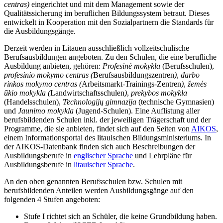
centras)
eingerichtet und mit dem Management sowie der
Qualitätssicherung im beruflichen Bildungssystem betraut. Dieses
entwickelt in Kooperation mit den Sozialpartnern die Standards für
die Ausbildungsgänge.
Derzeit werden in Litauen ausschließlich vollzeitschulische
Berufsausbildungen angeboten. Zu den Schulen, die eine berufliche
Ausbildung anbieten, gehören:
Profesinė mokykla
(Berufsschulen),
profesinio mokymo centras
(
Berufsausbildungszentren
)
,
darbo
rinkos mokymo centras (
Arbeitsmarkt-Trainings-Zentren
)
,
žemės
ūkio mokykla
(
Landwirtschaftsschulen
)
,
prekybos mokykla
(Handelsschulen),
Technologijų gimnazija
(technische Gymnasien)
und
Jaunimo mokykla
(Jugend-Schulen). Eine Auflistung aller
berufsbildenden Schulen inkl. der jeweiligen Trägerschaft und der
Programme, die sie anbieten, findet sich auf den Seiten von
AIKOS
,
einem Informationsportal des litauischen Bildungsministeriums. In
der AIKOS-Datenbank finden sich auch Beschreibungen der
Ausbildungsberufe in
englischer Sprache
und Lehrpläne für
Ausbildungsberufe in
litauischer Sprache
.
An den oben genannten Berufsschulen bzw. Schulen mit
berufsbildenden Anteilen werden Ausbildungsgänge auf den
folgenden 4 Stufen angeboten:
Stufe I richtet sich an Schüler, die keine Grundbildung haben.