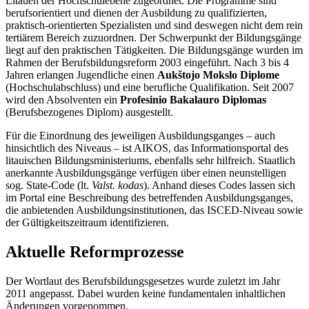
Litauen der Hochschulebene zugeordnet. Die Programme sind
berufsorientiert und dienen der Ausbildung zu qualifizierten,
praktisch-orientierten Spezialisten und sind deswegen nicht dem rein
tertiärem Bereich zuzuordnen. Der Schwerpunkt der Bildungsgänge
liegt auf den praktischen Tätigkeiten. Die Bildungsgänge wurden im
Rahmen der Berufsbildungsreform 2003 eingeführt. Nach 3 bis 4
Jahren erlangen Jugendliche einen
Aukštojo Mokslo Diplome
(Hochschulabschluss) und eine berufliche Qualifikation. Seit 2007
wird den Absolventen ein
Profesinio Bakalauro Diplomas
(Berufsbezogenes Diplom) ausgestellt.
Für die Einordnung des jeweiligen Ausbildungsganges – auch
hinsichtlich des Niveaus – ist AIKOS, das Informationsportal des
litauischen Bildungsministeriums, ebenfalls sehr hilfreich. Staatlich
anerkannte Ausbildungsgänge verfügen über einen neunstelligen
sog. State-Code (lt.
Valst. kodas
). Anhand dieses Codes lassen sich
im Portal eine Beschreibung des betreffenden Ausbildungsganges,
die anbietenden Ausbildungsinstitutionen, das ISCED-Niveau sowie
der Gültigkeitszeitraum identifizieren.
Aktuelle Reformprozesse
Der Wortlaut des Berufsbildungsgesetzes wurde zuletzt im Jahr
2011 angepasst. Dabei wurden keine fundamentalen inhaltlichen
Änderungen vorgenommen.