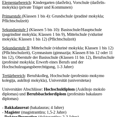
Elementarbereich
: Kindergarten (darželis), Vorschule (darželis-
mokykla) (private Träger und Kommunen)
Primarstufe
(Klassen 1 bis 4): Grundschule (pradinė mokykla;
Pflichtschulzeit)
Sekundarstufe I
(Klassen 5 bis 10): Basisschule/Hauptschule
(pagrindinė mokykla; Klassen 1 bis 9), Mittelschule (vidurinė
mokykla; Klassen 1 bis 12) (Pflichtschulzeit)
Sekundarstufe II
: Mittelschule (vidurinė mokykla; Klassen 1 bis 12)
(Pflichtschulzeit), Gymnasium (gimnazija; Klassen 8 bis 12 oder 11
bis 12), Oberstufe der Basisschule (Klassen 11 bis 12), Berufsschule
(profesinė mokykla; Erwerb eines Berufs und der
Hochschulzugangsberechtigung, 1-3 Jahre)
Tertiärbereich
: Berufskolleg, Hochschule (profesinio mokymo
kolegija, aukštoji mokykla), Universität (universitetas)
Universitäre Abschlüsse:
Hochschuldiplom
(Aukštojo mokslo
diplomas) und
Berufsbachelordiplom
(profesinio bakalauro
diplomas)
-
Bakkalaureat
(bakalauras; 4 Jahre)
-
Magister
(magistrantūra; 1,5-2 Jahre)
-
Doktor
/
Promotion
(doktorantūra; 2-3 Jahre)