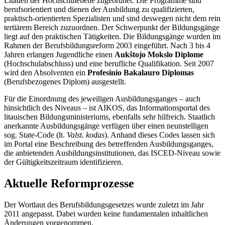
Litauen der Hochschulebene zugeordnet. Die Programme sind
berufsorientiert und dienen der Ausbildung zu qualifizierten,
praktisch-orientierten Spezialisten und sind deswegen nicht dem rein
tertiärem Bereich zuzuordnen. Der Schwerpunkt der Bildungsgänge
liegt auf den praktischen Tätigkeiten. Die Bildungsgänge wurden im
Rahmen der Berufsbildungsreform 2003 eingeführt. Nach 3 bis 4
Jahren erlangen Jugendliche einen
Aukštojo Mokslo Diplome
(Hochschulabschluss) und eine berufliche Qualifikation. Seit 2007
wird den Absolventen ein
Profesinio Bakalauro Diplomas
(Berufsbezogenes Diplom) ausgestellt.
Für die Einordnung des jeweiligen Ausbildungsganges – auch
hinsichtlich des Niveaus – ist AIKOS, das Informationsportal des
litauischen Bildungsministeriums, ebenfalls sehr hilfreich. Staatlich
anerkannte Ausbildungsgänge verfügen über einen neunstelligen
sog. State-Code (lt.
Valst. kodas
). Anhand dieses Codes lassen sich
im Portal eine Beschreibung des betreffenden Ausbildungsganges,
die anbietenden Ausbildungsinstitutionen, das ISCED-Niveau sowie
der Gültigkeitszeitraum identifizieren.
Aktuelle Reformprozesse
Der Wortlaut des Berufsbildungsgesetzes wurde zuletzt im Jahr
2011 angepasst. Dabei wurden keine fundamentalen inhaltlichen
Änderungen vorgenommen.