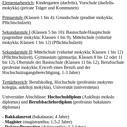
Elementarbereich
: Kindergarten (darželis), Vorschule (darželis-
mokykla) (private Träger und Kommunen)
Primarstufe
(Klassen 1 bis 4): Grundschule (pradinė mokykla;
Pflichtschulzeit)
Sekundarstufe I
(Klassen 5 bis 10): Basisschule/Hauptschule
(pagrindinė mokykla; Klassen 1 bis 9), Mittelschule (vidurinė
mokykla; Klassen 1 bis 12) (Pflichtschulzeit)
Sekundarstufe II
: Mittelschule (vidurinė mokykla; Klassen 1 bis 12)
(Pflichtschulzeit), Gymnasium (gimnazija; Klassen 8 bis 12 oder 11
bis 12), Oberstufe der Basisschule (Klassen 11 bis 12), Berufsschule
(profesinė mokykla; Erwerb eines Berufs und der
Hochschulzugangsberechtigung, 1-3 Jahre)
Tertiärbereich
: Berufskolleg, Hochschule (profesinio mokymo
kolegija, aukštoji mokykla), Universität (universitetas)
Universitäre Abschlüsse:
Hochschuldiplom
(Aukštojo mokslo
diplomas) und
Berufsbachelordiplom
(profesinio bakalauro
diplomas)
-
Bakkalaureat
(bakalauras; 4 Jahre)
-
Magister
(magistrantūra; 1,5-2 Jahre)
-
Doktor
/
Promotion
(doktorantūra; 2-3 Jahre)