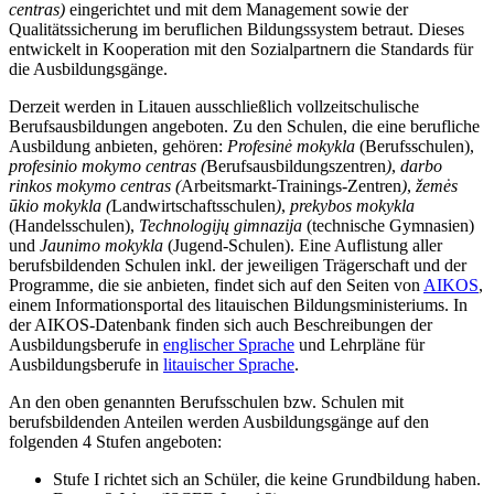
centras)
eingerichtet und mit dem Management sowie der
Qualitätssicherung im beruflichen Bildungssystem betraut. Dieses
entwickelt in Kooperation mit den Sozialpartnern die Standards für
die Ausbildungsgänge.
Derzeit werden in Litauen ausschließlich vollzeitschulische
Berufsausbildungen angeboten. Zu den Schulen, die eine berufliche
Ausbildung anbieten, gehören:
Profesinė mokykla
(Berufsschulen),
profesinio mokymo centras
(
Berufsausbildungszentren
)
,
darbo
rinkos mokymo centras (
Arbeitsmarkt-Trainings-Zentren
)
,
žemės
ūkio mokykla
(
Landwirtschaftsschulen
)
,
prekybos mokykla
(Handelsschulen),
Technologijų gimnazija
(technische Gymnasien)
und
Jaunimo mokykla
(Jugend-Schulen). Eine Auflistung aller
berufsbildenden Schulen inkl. der jeweiligen Trägerschaft und der
Programme, die sie anbieten, findet sich auf den Seiten von
AIKOS
,
einem Informationsportal des litauischen Bildungsministeriums. In
der AIKOS-Datenbank finden sich auch Beschreibungen der
Ausbildungsberufe in
englischer Sprache
und Lehrpläne für
Ausbildungsberufe in
litauischer Sprache
.
An den oben genannten Berufsschulen bzw. Schulen mit
berufsbildenden Anteilen werden Ausbildungsgänge auf den
folgenden 4 Stufen angeboten:
Stufe I richtet sich an Schüler, die keine Grundbildung haben.