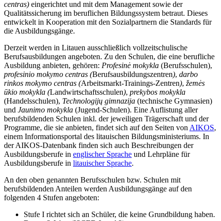
centras)
eingerichtet und mit dem Management sowie der
Qualitätssicherung im beruflichen Bildungssystem betraut. Dieses
entwickelt in Kooperation mit den Sozialpartnern die Standards für
die Ausbildungsgänge.
Derzeit werden in Litauen ausschließlich vollzeitschulische
Berufsausbildungen angeboten. Zu den Schulen, die eine berufliche
Ausbildung anbieten, gehören:
Profesinė mokykla
(Berufsschulen),
profesinio mokymo centras
(
Berufsausbildungszentren
)
,
darbo
rinkos mokymo centras (
Arbeitsmarkt-Trainings-Zentren
)
,
žemės
ūkio mokykla
(
Landwirtschaftsschulen
)
,
prekybos mokykla
(Handelsschulen),
Technologijų gimnazija
(technische Gymnasien)
und
Jaunimo mokykla
(Jugend-Schulen). Eine Auflistung aller
berufsbildenden Schulen inkl. der jeweiligen Trägerschaft und der
Programme, die sie anbieten, findet sich auf den Seiten von
AIKOS
,
einem Informationsportal des litauischen Bildungsministeriums. In
der AIKOS-Datenbank finden sich auch Beschreibungen der
Ausbildungsberufe in
englischer Sprache
und Lehrpläne für
Ausbildungsberufe in
litauischer Sprache
.
An den oben genannten Berufsschulen bzw. Schulen mit
berufsbildenden Anteilen werden Ausbildungsgänge auf den
folgenden 4 Stufen angeboten:
Stufe I richtet sich an Schüler, die keine Grundbildung haben.