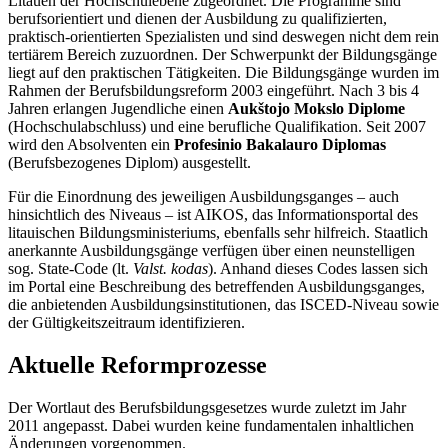
Litauen der Hochschulebene zugeordnet. Die Programme sind
berufsorientiert und dienen der Ausbildung zu qualifizierten,
praktisch-orientierten Spezialisten und sind deswegen nicht dem rein
tertiärem Bereich zuzuordnen. Der Schwerpunkt der Bildungsgänge
liegt auf den praktischen Tätigkeiten. Die Bildungsgänge wurden im
Rahmen der Berufsbildungsreform 2003 eingeführt. Nach 3 bis 4
Jahren erlangen Jugendliche einen
Aukštojo Mokslo Diplome
(Hochschulabschluss) und eine berufliche Qualifikation. Seit 2007
wird den Absolventen ein
Profesinio Bakalauro Diplomas
(Berufsbezogenes Diplom) ausgestellt.
Für die Einordnung des jeweiligen Ausbildungsganges – auch
hinsichtlich des Niveaus – ist AIKOS, das Informationsportal des
litauischen Bildungsministeriums, ebenfalls sehr hilfreich. Staatlich
anerkannte Ausbildungsgänge verfügen über einen neunstelligen
sog. State-Code (lt.
Valst. kodas
). Anhand dieses Codes lassen sich
im Portal eine Beschreibung des betreffenden Ausbildungsganges,
die anbietenden Ausbildungsinstitutionen, das ISCED-Niveau sowie
der Gültigkeitszeitraum identifizieren.
Aktuelle Reformprozesse
Der Wortlaut des Berufsbildungsgesetzes wurde zuletzt im Jahr
2011 angepasst. Dabei wurden keine fundamentalen inhaltlichen
Änderungen vorgenommen.