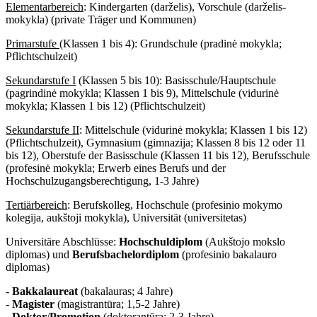
Elementarbereich
: Kindergarten (darželis), Vorschule (darželis-
mokykla) (private Träger und Kommunen)
Primarstufe
(Klassen 1 bis 4): Grundschule (pradinė mokykla;
Pflichtschulzeit)
Sekundarstufe I
(Klassen 5 bis 10): Basisschule/Hauptschule
(pagrindinė mokykla; Klassen 1 bis 9), Mittelschule (vidurinė
mokykla; Klassen 1 bis 12) (Pflichtschulzeit)
Sekundarstufe II
: Mittelschule (vidurinė mokykla; Klassen 1 bis 12)
(Pflichtschulzeit), Gymnasium (gimnazija; Klassen 8 bis 12 oder 11
bis 12), Oberstufe der Basisschule (Klassen 11 bis 12), Berufsschule
(profesinė mokykla; Erwerb eines Berufs und der
Hochschulzugangsberechtigung, 1-3 Jahre)
Tertiärbereich
: Berufskolleg, Hochschule (profesinio mokymo
kolegija, aukštoji mokykla), Universität (universitetas)
Universitäre Abschlüsse:
Hochschuldiplom
(Aukštojo mokslo
diplomas) und
Berufsbachelordiplom
(profesinio bakalauro
diplomas)
-
Bakkalaureat
(bakalauras; 4 Jahre)
-
Magister
(magistrantūra; 1,5-2 Jahre)
-
Doktor
/
Promotion
(doktorantūra; 2-3 Jahre)