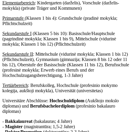
Elementarbereich
: Kindergarten (darželis), Vorschule (darželis-
mokykla) (private Träger und Kommunen)
Primarstufe
(Klassen 1 bis 4): Grundschule (pradinė mokykla;
Pflichtschulzeit)
Sekundarstufe I
(Klassen 5 bis 10): Basisschule/Hauptschule
(pagrindinė mokykla; Klassen 1 bis 9), Mittelschule (vidurinė
mokykla; Klassen 1 bis 12) (Pflichtschulzeit)
Sekundarstufe II
: Mittelschule (vidurinė mokykla; Klassen 1 bis 12)
(Pflichtschulzeit), Gymnasium (gimnazija; Klassen 8 bis 12 oder 11
bis 12), Oberstufe der Basisschule (Klassen 11 bis 12), Berufsschule
(profesinė mokykla; Erwerb eines Berufs und der
Hochschulzugangsberechtigung, 1-3 Jahre)
Tertiärbereich
: Berufskolleg, Hochschule (profesinio mokymo
kolegija, aukštoji mokykla), Universität (universitetas)
Universitäre Abschlüsse:
Hochschuldiplom
(Aukštojo mokslo
diplomas) und
Berufsbachelordiplom
(profesinio bakalauro
diplomas)
-
Bakkalaureat
(bakalauras; 4 Jahre)
-
Magister
(magistrantūra; 1,5-2 Jahre)
-
Doktor
/
Promotion
(doktorantūra; 2-3 Jahre)