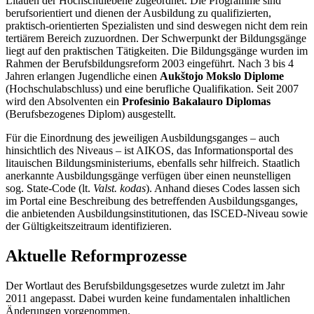
Litauen der Hochschulebene zugeordnet. Die Programme sind
berufsorientiert und dienen der Ausbildung zu qualifizierten,
praktisch-orientierten Spezialisten und sind deswegen nicht dem rein
tertiärem Bereich zuzuordnen. Der Schwerpunkt der Bildungsgänge
liegt auf den praktischen Tätigkeiten. Die Bildungsgänge wurden im
Rahmen der Berufsbildungsreform 2003 eingeführt. Nach 3 bis 4
Jahren erlangen Jugendliche einen
Aukštojo Mokslo Diplome
(Hochschulabschluss) und eine berufliche Qualifikation. Seit 2007
wird den Absolventen ein
Profesinio Bakalauro Diplomas
(Berufsbezogenes Diplom) ausgestellt.
Für die Einordnung des jeweiligen Ausbildungsganges – auch
hinsichtlich des Niveaus – ist AIKOS, das Informationsportal des
litauischen Bildungsministeriums, ebenfalls sehr hilfreich. Staatlich
anerkannte Ausbildungsgänge verfügen über einen neunstelligen
sog. State-Code (lt.
Valst. kodas
). Anhand dieses Codes lassen sich
im Portal eine Beschreibung des betreffenden Ausbildungsganges,
die anbietenden Ausbildungsinstitutionen, das ISCED-Niveau sowie
der Gültigkeitszeitraum identifizieren.
Aktuelle Reformprozesse
Der Wortlaut des Berufsbildungsgesetzes wurde zuletzt im Jahr
2011 angepasst. Dabei wurden keine fundamentalen inhaltlichen
Änderungen vorgenommen.