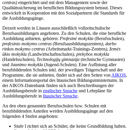
centras)
eingerichtet und mit dem Management sowie der
Qualitätssicherung im beruflichen Bildungssystem betraut. Dieses
entwickelt in Kooperation mit den Sozialpartnern die Standards für
die Ausbildungsgänge.
Derzeit werden in Litauen ausschließlich vollzeitschulische
Berufsausbildungen angeboten. Zu den Schulen, die eine berufliche
Ausbildung anbieten, gehören:
Profesinė mokykla
(Berufsschulen),
profesinio mokymo centras
(
Berufsausbildungszentren
)
,
darbo
rinkos mokymo centras (
Arbeitsmarkt-Trainings-Zentren
)
,
žemės
ūkio mokykla
(
Landwirtschaftsschulen
)
,
prekybos mokykla
(Handelsschulen),
Technologijų gimnazija
(technische Gymnasien)
und
Jaunimo mokykla
(Jugend-Schulen). Eine Auflistung aller
berufsbildenden Schulen inkl. der jeweiligen Trägerschaft und der
Programme, die sie anbieten, findet sich auf den Seiten von
AIKOS
,
einem Informationsportal des litauischen Bildungsministeriums. In
der AIKOS-Datenbank finden sich auch Beschreibungen der
Ausbildungsberufe in
englischer Sprache
und Lehrpläne für
Ausbildungsberufe in
litauischer Sprache
.
An den oben genannten Berufsschulen bzw. Schulen mit
berufsbildenden Anteilen werden Ausbildungsgänge auf den
folgenden 4 Stufen angeboten:
Stufe I richtet sich an Schüler, die keine Grundbildung haben.