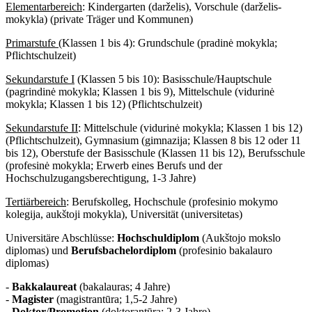
Elementarbereich
: Kindergarten (darželis), Vorschule (darželis-
mokykla) (private Träger und Kommunen)
Primarstufe
(Klassen 1 bis 4): Grundschule (pradinė mokykla;
Pflichtschulzeit)
Sekundarstufe I
(Klassen 5 bis 10): Basisschule/Hauptschule
(pagrindinė mokykla; Klassen 1 bis 9), Mittelschule (vidurinė
mokykla; Klassen 1 bis 12) (Pflichtschulzeit)
Sekundarstufe II
: Mittelschule (vidurinė mokykla; Klassen 1 bis 12)
(Pflichtschulzeit), Gymnasium (gimnazija; Klassen 8 bis 12 oder 11
bis 12), Oberstufe der Basisschule (Klassen 11 bis 12), Berufsschule
(profesinė mokykla; Erwerb eines Berufs und der
Hochschulzugangsberechtigung, 1-3 Jahre)
Tertiärbereich
: Berufskolleg, Hochschule (profesinio mokymo
kolegija, aukštoji mokykla), Universität (universitetas)
Universitäre Abschlüsse:
Hochschuldiplom
(Aukštojo mokslo
diplomas) und
Berufsbachelordiplom
(profesinio bakalauro
diplomas)
-
Bakkalaureat
(bakalauras; 4 Jahre)
-
Magister
(magistrantūra; 1,5-2 Jahre)
-
Doktor
/
Promotion
(doktorantūra; 2-3 Jahre)