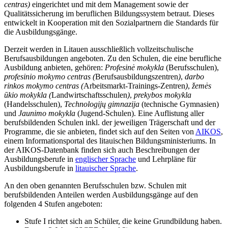
centras)
eingerichtet und mit dem Management sowie der
Qualitätssicherung im beruflichen Bildungssystem betraut. Dieses
entwickelt in Kooperation mit den Sozialpartnern die Standards für
die Ausbildungsgänge.
Derzeit werden in Litauen ausschließlich vollzeitschulische
Berufsausbildungen angeboten. Zu den Schulen, die eine berufliche
Ausbildung anbieten, gehören:
Profesinė mokykla
(Berufsschulen),
profesinio mokymo centras
(
Berufsausbildungszentren
)
,
darbo
rinkos mokymo centras (
Arbeitsmarkt-Trainings-Zentren
)
,
žemės
ūkio mokykla
(
Landwirtschaftsschulen
)
,
prekybos mokykla
(Handelsschulen),
Technologijų gimnazija
(technische Gymnasien)
und
Jaunimo mokykla
(Jugend-Schulen). Eine Auflistung aller
berufsbildenden Schulen inkl. der jeweiligen Trägerschaft und der
Programme, die sie anbieten, findet sich auf den Seiten von
AIKOS
,
einem Informationsportal des litauischen Bildungsministeriums. In
der AIKOS-Datenbank finden sich auch Beschreibungen der
Ausbildungsberufe in
englischer Sprache
und Lehrpläne für
Ausbildungsberufe in
litauischer Sprache
.
An den oben genannten Berufsschulen bzw. Schulen mit
berufsbildenden Anteilen werden Ausbildungsgänge auf den
folgenden 4 Stufen angeboten:
Stufe I richtet sich an Schüler, die keine Grundbildung haben.