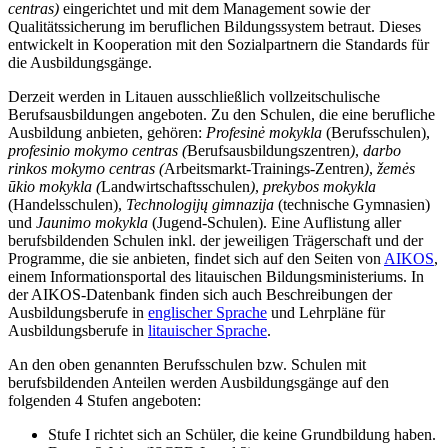
centras)
eingerichtet und mit dem Management sowie der
Qualitätssicherung im beruflichen Bildungssystem betraut. Dieses
entwickelt in Kooperation mit den Sozialpartnern die Standards für
die Ausbildungsgänge.
Derzeit werden in Litauen ausschließlich vollzeitschulische
Berufsausbildungen angeboten. Zu den Schulen, die eine berufliche
Ausbildung anbieten, gehören:
Profesinė mokykla
(Berufsschulen),
profesinio mokymo centras
(
Berufsausbildungszentren
)
,
darbo
rinkos mokymo centras (
Arbeitsmarkt-Trainings-Zentren
)
,
žemės
ūkio mokykla
(
Landwirtschaftsschulen
)
,
prekybos mokykla
(Handelsschulen),
Technologijų gimnazija
(technische Gymnasien)
und
Jaunimo mokykla
(Jugend-Schulen). Eine Auflistung aller
berufsbildenden Schulen inkl. der jeweiligen Trägerschaft und der
Programme, die sie anbieten, findet sich auf den Seiten von
AIKOS
,
einem Informationsportal des litauischen Bildungsministeriums. In
der AIKOS-Datenbank finden sich auch Beschreibungen der
Ausbildungsberufe in
englischer Sprache
und Lehrpläne für
Ausbildungsberufe in
litauischer Sprache
.
An den oben genannten Berufsschulen bzw. Schulen mit
berufsbildenden Anteilen werden Ausbildungsgänge auf den
folgenden 4 Stufen angeboten:
Stufe I richtet sich an Schüler, die keine Grundbildung haben.