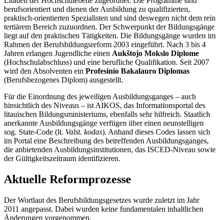
Litauen der Hochschulebene zugeordnet. Die Programme sind
berufsorientiert und dienen der Ausbildung zu qualifizierten,
praktisch-orientierten Spezialisten und sind deswegen nicht dem rein
tertiärem Bereich zuzuordnen. Der Schwerpunkt der Bildungsgänge
liegt auf den praktischen Tätigkeiten. Die Bildungsgänge wurden im
Rahmen der Berufsbildungsreform 2003 eingeführt. Nach 3 bis 4
Jahren erlangen Jugendliche einen
Aukštojo Mokslo Diplome
(Hochschulabschluss) und eine berufliche Qualifikation. Seit 2007
wird den Absolventen ein
Profesinio Bakalauro Diplomas
(Berufsbezogenes Diplom) ausgestellt.
Für die Einordnung des jeweiligen Ausbildungsganges – auch
hinsichtlich des Niveaus – ist AIKOS, das Informationsportal des
litauischen Bildungsministeriums, ebenfalls sehr hilfreich. Staatlich
anerkannte Ausbildungsgänge verfügen über einen neunstelligen
sog. State-Code (lt.
Valst. kodas
). Anhand dieses Codes lassen sich
im Portal eine Beschreibung des betreffenden Ausbildungsganges,
die anbietenden Ausbildungsinstitutionen, das ISCED-Niveau sowie
der Gültigkeitszeitraum identifizieren.
Aktuelle Reformprozesse
Der Wortlaut des Berufsbildungsgesetzes wurde zuletzt im Jahr
2011 angepasst. Dabei wurden keine fundamentalen inhaltlichen
Änderungen vorgenommen.