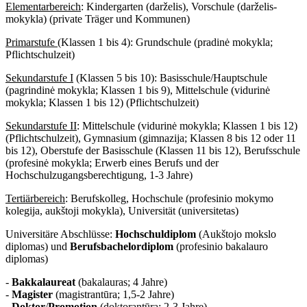
Elementarbereich
: Kindergarten (darželis), Vorschule (darželis-
mokykla) (private Träger und Kommunen)
Primarstufe
(Klassen 1 bis 4): Grundschule (pradinė mokykla;
Pflichtschulzeit)
Sekundarstufe I
(Klassen 5 bis 10): Basisschule/Hauptschule
(pagrindinė mokykla; Klassen 1 bis 9), Mittelschule (vidurinė
mokykla; Klassen 1 bis 12) (Pflichtschulzeit)
Sekundarstufe II
: Mittelschule (vidurinė mokykla; Klassen 1 bis 12)
(Pflichtschulzeit), Gymnasium (gimnazija; Klassen 8 bis 12 oder 11
bis 12), Oberstufe der Basisschule (Klassen 11 bis 12), Berufsschule
(profesinė mokykla; Erwerb eines Berufs und der
Hochschulzugangsberechtigung, 1-3 Jahre)
Tertiärbereich
: Berufskolleg, Hochschule (profesinio mokymo
kolegija, aukštoji mokykla), Universität (universitetas)
Universitäre Abschlüsse:
Hochschuldiplom
(Aukštojo mokslo
diplomas) und
Berufsbachelordiplom
(profesinio bakalauro
diplomas)
-
Bakkalaureat
(bakalauras; 4 Jahre)
-
Magister
(magistrantūra; 1,5-2 Jahre)
-
Doktor
/
Promotion
(doktorantūra; 2-3 Jahre)