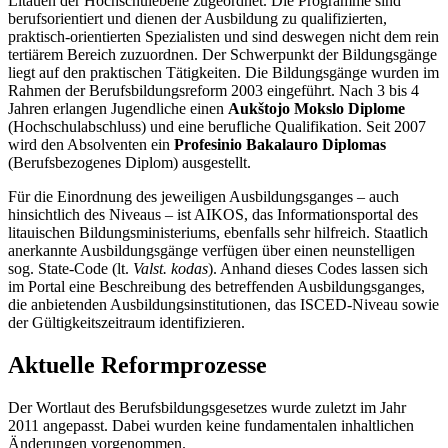
Litauen der Hochschulebene zugeordnet. Die Programme sind
berufsorientiert und dienen der Ausbildung zu qualifizierten,
praktisch-orientierten Spezialisten und sind deswegen nicht dem rein
tertiärem Bereich zuzuordnen. Der Schwerpunkt der Bildungsgänge
liegt auf den praktischen Tätigkeiten. Die Bildungsgänge wurden im
Rahmen der Berufsbildungsreform 2003 eingeführt. Nach 3 bis 4
Jahren erlangen Jugendliche einen
Aukštojo Mokslo Diplome
(Hochschulabschluss) und eine berufliche Qualifikation. Seit 2007
wird den Absolventen ein
Profesinio Bakalauro Diplomas
(Berufsbezogenes Diplom) ausgestellt.
Für die Einordnung des jeweiligen Ausbildungsganges – auch
hinsichtlich des Niveaus – ist AIKOS, das Informationsportal des
litauischen Bildungsministeriums, ebenfalls sehr hilfreich. Staatlich
anerkannte Ausbildungsgänge verfügen über einen neunstelligen
sog. State-Code (lt.
Valst. kodas
). Anhand dieses Codes lassen sich
im Portal eine Beschreibung des betreffenden Ausbildungsganges,
die anbietenden Ausbildungsinstitutionen, das ISCED-Niveau sowie
der Gültigkeitszeitraum identifizieren.
Aktuelle Reformprozesse
Der Wortlaut des Berufsbildungsgesetzes wurde zuletzt im Jahr
2011 angepasst. Dabei wurden keine fundamentalen inhaltlichen
Änderungen vorgenommen.