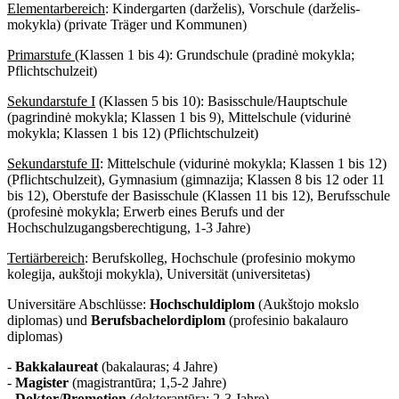
Elementarbereich
: Kindergarten (darželis), Vorschule (darželis-
mokykla) (private Träger und Kommunen)
Primarstufe
(Klassen 1 bis 4): Grundschule (pradinė mokykla;
Pflichtschulzeit)
Sekundarstufe I
(Klassen 5 bis 10): Basisschule/Hauptschule
(pagrindinė mokykla; Klassen 1 bis 9), Mittelschule (vidurinė
mokykla; Klassen 1 bis 12) (Pflichtschulzeit)
Sekundarstufe II
: Mittelschule (vidurinė mokykla; Klassen 1 bis 12)
(Pflichtschulzeit), Gymnasium (gimnazija; Klassen 8 bis 12 oder 11
bis 12), Oberstufe der Basisschule (Klassen 11 bis 12), Berufsschule
(profesinė mokykla; Erwerb eines Berufs und der
Hochschulzugangsberechtigung, 1-3 Jahre)
Tertiärbereich
: Berufskolleg, Hochschule (profesinio mokymo
kolegija, aukštoji mokykla), Universität (universitetas)
Universitäre Abschlüsse:
Hochschuldiplom
(Aukštojo mokslo
diplomas) und
Berufsbachelordiplom
(profesinio bakalauro
diplomas)
-
Bakkalaureat
(bakalauras; 4 Jahre)
-
Magister
(magistrantūra; 1,5-2 Jahre)
-
Doktor
/
Promotion
(doktorantūra; 2-3 Jahre)