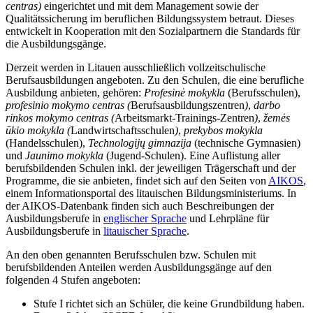
centras)
eingerichtet und mit dem Management sowie der
Qualitätssicherung im beruflichen Bildungssystem betraut. Dieses
entwickelt in Kooperation mit den Sozialpartnern die Standards für
die Ausbildungsgänge.
Derzeit werden in Litauen ausschließlich vollzeitschulische
Berufsausbildungen angeboten. Zu den Schulen, die eine berufliche
Ausbildung anbieten, gehören:
Profesinė mokykla
(Berufsschulen),
profesinio mokymo centras
(
Berufsausbildungszentren
)
,
darbo
rinkos mokymo centras (
Arbeitsmarkt-Trainings-Zentren
)
,
žemės
ūkio mokykla
(
Landwirtschaftsschulen
)
,
prekybos mokykla
(Handelsschulen),
Technologijų gimnazija
(technische Gymnasien)
und
Jaunimo mokykla
(Jugend-Schulen). Eine Auflistung aller
berufsbildenden Schulen inkl. der jeweiligen Trägerschaft und der
Programme, die sie anbieten, findet sich auf den Seiten von
AIKOS
,
einem Informationsportal des litauischen Bildungsministeriums. In
der AIKOS-Datenbank finden sich auch Beschreibungen der
Ausbildungsberufe in
englischer Sprache
und Lehrpläne für
Ausbildungsberufe in
litauischer Sprache
.
An den oben genannten Berufsschulen bzw. Schulen mit
berufsbildenden Anteilen werden Ausbildungsgänge auf den
folgenden 4 Stufen angeboten:
Stufe I richtet sich an Schüler, die keine Grundbildung haben.