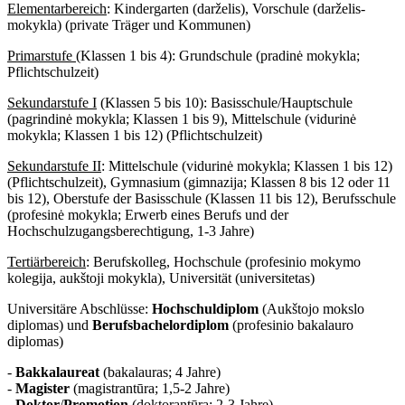
Elementarbereich
: Kindergarten (darželis), Vorschule (darželis-
mokykla) (private Träger und Kommunen)
Primarstufe
(Klassen 1 bis 4): Grundschule (pradinė mokykla;
Pflichtschulzeit)
Sekundarstufe I
(Klassen 5 bis 10): Basisschule/Hauptschule
(pagrindinė mokykla; Klassen 1 bis 9), Mittelschule (vidurinė
mokykla; Klassen 1 bis 12) (Pflichtschulzeit)
Sekundarstufe II
: Mittelschule (vidurinė mokykla; Klassen 1 bis 12)
(Pflichtschulzeit), Gymnasium (gimnazija; Klassen 8 bis 12 oder 11
bis 12), Oberstufe der Basisschule (Klassen 11 bis 12), Berufsschule
(profesinė mokykla; Erwerb eines Berufs und der
Hochschulzugangsberechtigung, 1-3 Jahre)
Tertiärbereich
: Berufskolleg, Hochschule (profesinio mokymo
kolegija, aukštoji mokykla), Universität (universitetas)
Universitäre Abschlüsse:
Hochschuldiplom
(Aukštojo mokslo
diplomas) und
Berufsbachelordiplom
(profesinio bakalauro
diplomas)
-
Bakkalaureat
(bakalauras; 4 Jahre)
-
Magister
(magistrantūra; 1,5-2 Jahre)
-
Doktor
/
Promotion
(doktorantūra; 2-3 Jahre)