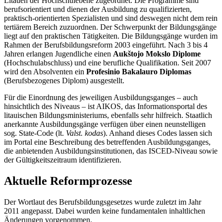
Litauen der Hochschulebene zugeordnet. Die Programme sind
berufsorientiert und dienen der Ausbildung zu qualifizierten,
praktisch-orientierten Spezialisten und sind deswegen nicht dem rein
tertiärem Bereich zuzuordnen. Der Schwerpunkt der Bildungsgänge
liegt auf den praktischen Tätigkeiten. Die Bildungsgänge wurden im
Rahmen der Berufsbildungsreform 2003 eingeführt. Nach 3 bis 4
Jahren erlangen Jugendliche einen
Aukštojo Mokslo Diplome
(Hochschulabschluss) und eine berufliche Qualifikation. Seit 2007
wird den Absolventen ein
Profesinio Bakalauro Diplomas
(Berufsbezogenes Diplom) ausgestellt.
Für die Einordnung des jeweiligen Ausbildungsganges – auch
hinsichtlich des Niveaus – ist AIKOS, das Informationsportal des
litauischen Bildungsministeriums, ebenfalls sehr hilfreich. Staatlich
anerkannte Ausbildungsgänge verfügen über einen neunstelligen
sog. State-Code (lt.
Valst. kodas
). Anhand dieses Codes lassen sich
im Portal eine Beschreibung des betreffenden Ausbildungsganges,
die anbietenden Ausbildungsinstitutionen, das ISCED-Niveau sowie
der Gültigkeitszeitraum identifizieren.
Aktuelle Reformprozesse
Der Wortlaut des Berufsbildungsgesetzes wurde zuletzt im Jahr
2011 angepasst. Dabei wurden keine fundamentalen inhaltlichen
Änderungen vorgenommen.