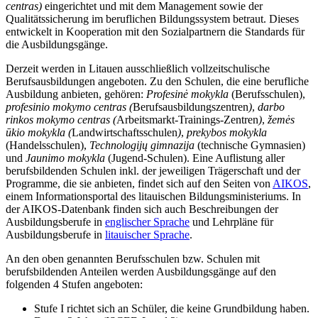
centras)
eingerichtet und mit dem Management sowie der
Qualitätssicherung im beruflichen Bildungssystem betraut. Dieses
entwickelt in Kooperation mit den Sozialpartnern die Standards für
die Ausbildungsgänge.
Derzeit werden in Litauen ausschließlich vollzeitschulische
Berufsausbildungen angeboten. Zu den Schulen, die eine berufliche
Ausbildung anbieten, gehören:
Profesinė mokykla
(Berufsschulen),
profesinio mokymo centras
(
Berufsausbildungszentren
)
,
darbo
rinkos mokymo centras (
Arbeitsmarkt-Trainings-Zentren
)
,
žemės
ūkio mokykla
(
Landwirtschaftsschulen
)
,
prekybos mokykla
(Handelsschulen),
Technologijų gimnazija
(technische Gymnasien)
und
Jaunimo mokykla
(Jugend-Schulen). Eine Auflistung aller
berufsbildenden Schulen inkl. der jeweiligen Trägerschaft und der
Programme, die sie anbieten, findet sich auf den Seiten von
AIKOS
,
einem Informationsportal des litauischen Bildungsministeriums. In
der AIKOS-Datenbank finden sich auch Beschreibungen der
Ausbildungsberufe in
englischer Sprache
und Lehrpläne für
Ausbildungsberufe in
litauischer Sprache
.
An den oben genannten Berufsschulen bzw. Schulen mit
berufsbildenden Anteilen werden Ausbildungsgänge auf den
folgenden 4 Stufen angeboten:
Stufe I richtet sich an Schüler, die keine Grundbildung haben.