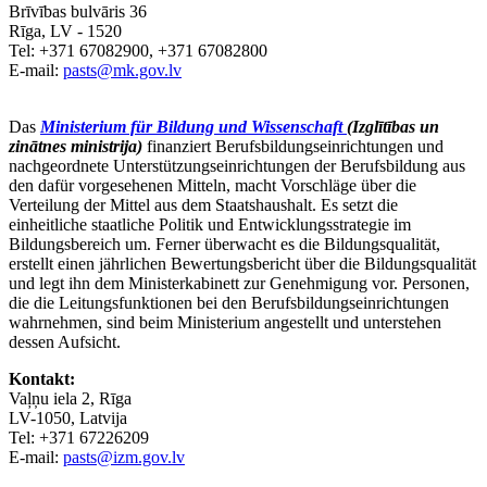
Brīvības bulvāris 36
Rīga, LV - 1520
Tel: +371 67082900, +371 67082800
E-mail:
pasts@mk.gov.lv
Das
Ministerium für Bildung und Wissenschaft
(Izglītības un
zinātnes ministrija)
finanziert Berufsbildungseinrichtungen und
nachgeordnete Unterstützungseinrichtungen der Berufsbildung aus
den dafür vorgesehenen Mitteln, macht Vorschläge über die
Verteilung der Mittel aus dem Staatshaushalt. Es setzt die
einheitliche staatliche Politik und Entwicklungsstrategie im
Bildungsbereich um. Ferner überwacht es die Bildungsqualität,
erstellt einen jährlichen Bewertungsbericht über die Bildungsqualität
und legt ihn dem Ministerkabinett zur Genehmigung vor. Personen,
die die Leitungsfunktionen bei den Berufsbildungseinrichtungen
wahrnehmen, sind beim Ministerium angestellt und unterstehen
dessen Aufsicht.
Kontakt:
Vaļņu iela 2, Rīga
LV-1050, Latvija
Tel: +371 67226209
E-mail:
pasts@izm.gov.lv