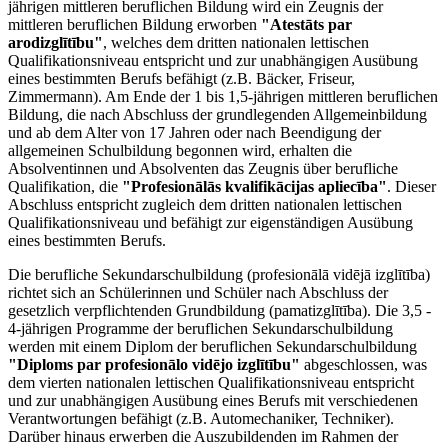
jährigen mittleren beruflichen Bildung wird ein Zeugnis der
mittleren beruflichen Bildung erworben
"Atestāts par
arodizglītību"
, welches dem dritten nationalen lettischen
Qualifikationsniveau entspricht und zur unabhängigen Ausübung
eines bestimmten Berufs befähigt (z.B. Bäcker, Friseur,
Zimmermann). Am Ende der 1 bis 1,5-jährigen mittleren beruflichen
Bildung, die nach Abschluss der grundlegenden Allgemeinbildung
und ab dem Alter von 17 Jahren oder nach Beendigung der
allgemeinen Schulbildung begonnen wird, erhalten die
Absolventinnen und Absolventen das Zeugnis über berufliche
Qualifikation, die
"Profesionālās kvalifikācijas apliecība"
. Dieser
Abschluss entspricht zugleich dem dritten nationalen lettischen
Qualifikationsniveau und befähigt zur eigenständigen Ausübung
eines bestimmten Berufs.
Die berufliche Sekundarschulbildung (profesionālā vidējā izglītība)
richtet sich an Schülerinnen und Schüler nach Abschluss der
gesetzlich verpflichtenden Grundbildung (pamatizglītība). Die 3,5 -
4-jährigen Programme der beruflichen Sekundarschulbildung
werden mit einem Diplom der beruflichen Sekundarschulbildung
"Diploms par profesionālo vidējo izglītību"
abgeschlossen, was
dem vierten nationalen lettischen Qualifikationsniveau entspricht
und zur unabhängigen Ausübung eines Berufs mit verschiedenen
Verantwortungen befähigt (z.B. Automechaniker, Techniker).
Darüber hinaus erwerben die Auszubildenden im Rahmen der