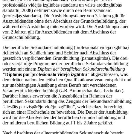
profesionālās vidējās izglītības standartu un valsts arodizglītības
standartu, 2008) definiert sowie durch den Berufsstandard
(profesijas standarts). Die Ausbildungsdauer von 3 Jahren gilt für
Auszubildenden ohne den Abschluss der Grundschulbildung, der
während der Ausbildung miterworben wird. Die Ausbildungsdauer
von 2 Jahren gilt für Auszubildenden mit dem Abschluss der
Grundschulbildung.
Die berufliche Sekundarschulbildung (profesionālā vidējā izglītība)
richtet sich an Schülerinnen und Schüler nach Abschluss der
gesetzlich verpflichtenden Grundbildung (pamatizglītība). Die drei-
oder vierjährige Programme der beruflichen Sekundarschulbildung
werden mit einem
Diplom der beruflichen Sekundarschulbildung
"
Diploms par profesionālo vidējo izglītību"
abgeschlossen, was
dem dritten nationalen lettischen Qualifikationsniveau entspricht und
zur unabhängigen Ausübung eines Berufs mit verschiedenen
Verantwortlichkeiten befähigt (z.B. Automechaniker, Techniker).
Darüber hinaus erwerben die Auszubilden im Rahmen der
beruflichen Sekundarbildung das Zeugnis der Sekundarschulbildung
"
atestāts par vispārējo vidējo izglītību
"
, welches dazu berechtigt,
sich an einer Hochschule zu bewerben. Die Dauer der Ausbildung
wird für die Absolventen der beruflichen Grundschulbildung und
der mittleren beruflichen Bildung auf 1 bis 2 Jahre gekürzt.
Nach Abschluss der allgemeinbildenden Sekundarschule besteht