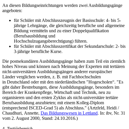
An diesen Bildungseinrichtungen werden zwei Ausbildungsgänge
angeboten:
für Schüler mit Abschlusszeugnis der Basisschule: 4- bis 5-
jährige Lehrgänge, die gleichzeitig berufliche und allgemeine
Bildung vermitteln und zu einer Doppelqualifikation
(Berufsausbildung und
Hochschulzugangsberechtigung) führen.
für Schüler mit Abschlusszertifikat der Sekundarschule: 2- bis
3-jährige berufliche Kurse.
Die postsekundären Ausbildungsgänge haben zum Teil ein ziemlich
hohes Niveau und können nach Meinung der Experten mit tertiären
nicht-universitären Ausbildungsgängen anderer europäischer
Länder verglichen werden, z. B. mit Fachhochschulen
in Deutschland oder mit den niederländischen "Hogescholen“. "Es
gibt daher Bestrebungen, diese Ausbildungsgänge, besonders im
Bereich der Krankenpflege, Wirtschaft und Technik, neu zu
organisieren und den ersten Zyklus als nicht-universitäre tertiäre
Berufsausbildung anzubieten; mit einem Kolleg-Diplom
(entsprechend ISCED-Grad 5) als Abschluss." (Artzfeld, Heidi /
Chaudhuri, Annette,
Das Bildungswesen in Lettland
. In: ibv, Nr. 31
vom 2. August 2000, Stand: 24.10.2016.)
4.
Tertiärbereich