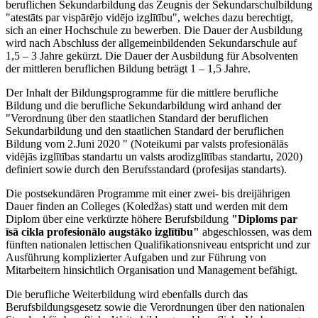
beruflichen Sekundarbildung das Zeugnis der Sekundarschulbildung
"atestāts par vispārējo vidējo izglītību", welches dazu berechtigt,
sich an einer Hochschule zu bewerben. Die Dauer der Ausbildung
wird nach Abschluss der allgemeinbildenden Sekundarschule auf
1,5 – 3 Jahre gekürzt. Die Dauer der Ausbildung für Absolventen
der mittleren beruflichen Bildung beträgt 1 – 1,5 Jahre.
Der Inhalt der Bildungsprogramme für die mittlere berufliche
Bildung und die berufliche Sekundarbildung wird anhand der
"Verordnung über den staatlichen Standard der beruflichen
Sekundarbildung und den staatlichen Standard der beruflichen
Bildung vom 2.Juni 2020 " (Noteikumi par valsts profesionālās
vidējās izglītības standartu un valsts arodizglītības standartu, 2020)
definiert sowie durch den Berufsstandard (profesijas standarts).
Die postsekundären Programme mit einer zwei- bis dreijährigen
Dauer finden an Colleges (Koledžas) statt und werden mit dem
Diplom über eine verkürzte höhere Berufsbildung
"Diploms par
īsā cikla profesionālo augstāko izglītību"
abgeschlossen, was dem
fünften nationalen lettischen Qualifikationsniveau entspricht und zur
Ausführung komplizierter Aufgaben und zur Führung von
Mitarbeitern hinsichtlich Organisation und Management befähigt.
Die berufliche Weiterbildung wird ebenfalls durch das
Berufsbildungsgesetz sowie die Verordnungen über den nationalen