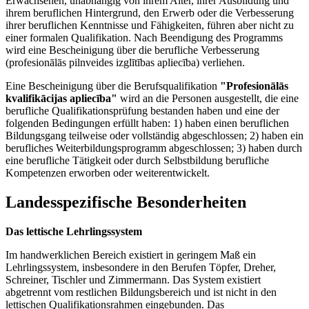
Erwachsenen, unabhängig von ihrem Alter, ihrer Ausbildung und
ihrem beruflichen Hintergrund, den Erwerb oder die Verbesserung
ihrer beruflichen Kenntnisse und Fähigkeiten, führen aber nicht zu
einer formalen Qualifikation. Nach Beendigung des Programms
wird eine Bescheinigung über die berufliche Verbesserung
(profesionālās pilnveides izglītības apliecība) verliehen.
Eine Bescheinigung über die Berufsqualifikation
"Profesionālās
kvalifikācijas apliecība"
wird an die Personen ausgestellt, die eine
berufliche Qualifikationsprüfung bestanden haben und eine der
folgenden Bedingungen erfüllt haben: 1) haben einen beruflichen
Bildungsgang teilweise oder vollständig abgeschlossen; 2) haben ein
berufliches Weiterbildungsprogramm abgeschlossen; 3) haben durch
eine berufliche Tätigkeit oder durch Selbstbildung berufliche
Kompetenzen erworben oder weiterentwickelt.
Landesspezifische Besonderheiten
Das lettische Lehrlingssystem
Im handwerklichen Bereich existiert in geringem Maß ein
Lehrlingssystem, insbesondere in den Berufen Töpfer, Dreher,
Schreiner, Tischler und Zimmermann. Das System existiert
abgetrennt vom restlichen Bildungsbereich und ist nicht in den
lettischen Qualifikationsrahmen eingebunden. Das