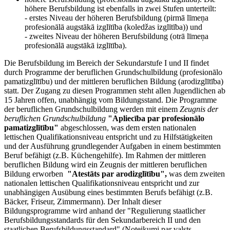
höhere Berufsbildung ist ebenfalls in zwei Stufen unterteilt:
- erstes Niveau der höheren Berufsbildung (pirmā līmeņa
profesionālā augstākā izglītība (koledžas izglītība)) und
- zweites Niveau der höheren Berufsbildung (otrā līmeņa
profesionālā augstākā izglītība).
Die Berufsbildung im Bereich der Sekundarstufe I und II findet
durch Programme der beruflichen Grundschulbildung (profesionālo
pamatizglītību) und der mittleren beruflichen Bildung (arodizglītība)
statt. Der Zugang zu diesen Programmen steht allen Jugendlichen ab
15 Jahren offen, unabhängig vom Bildungsstand. Die Programme
der beruflichen Grundschulbildung werden mit einem
Zeugnis der
beruflichen Grundschulbildung
"Apliecība par profesionālo
pamatizglītību"
abgeschlossen, was dem ersten nationalen
lettischen Qualifikationsniveau entspricht und zu Hilfstätigkeiten
und der Ausführung grundlegender Aufgaben in einem bestimmten
Beruf befähigt (z.B. Küchengehilfe). Im Rahmen der mittleren
beruflichen Bildung wird ein Zeugnis der mittleren beruflichen
Bildung erworben
"Atestāts par arodizglītību",
was dem zweiten
nationalen lettischen Qualifikationsniveau entspricht und zur
unabhängigen Ausübung eines bestimmten Berufs befähigt (z.B.
Bäcker, Friseur, Zimmermann). Der Inhalt dieser
Bildungsprogramme wird anhand der "Regulierung staatlicher
Berufsbildungsstandards für den Sekundarbereich II und den
staatlichen Berufsbildungsstandard" (Noteikumi par valsts