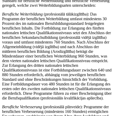
Standard für berufliche Weiterbildung und berufliche Verbessrung
geregelt, welche zwei Weiterbildungsarten unterscheiden:
Berufliche Weiterbildung
(profesionālā tālākizglītība): Das
Programm der beruflichen Weiterbildung umfasst mindestens 30
Prozent des im nationalen Berufsbildungsstandard festgelegten
beruflichen Inhalts. Die Fortbildung zur Erlangung des fünften
nationalen lettischen Qualifikationsniveaus setzt den Abschluss der
beruflichen Sekundarschulbildung (profesionālā vidējā izglītība)
voraus und umfasst mindestens 760 Stunden. Nach Abschluss der
Allgemeinbildung (vidējā izglītība) und nach Abschluss der
mittleren beruflichen Bildung (Arodizglītība) beträgt die
Mindestdauer einer beruflichen Weiterbildung 960 Stunden, was
dem vierten nationalen lettischen Qualifikationsniveau entspricht.
Zur Erlangung des dritten nationalen lettischen
Qualifikationsniveaus ist eine Fortbildungsdauer zwischen 640 und
880 Stunden erforderlich, abhängig vom jeweiligen beruflichen
Standard und ohne Beschränkungen hinsichtlich der Vorbildung.
Eine Fortbildungsdauer von 480 Stunden ist für die Erlangung des
ersten oder des zweiten nationalen lettischen Qualifikationsniveaus
erforderlich. Diese Programme führen zu einer Bescheinigung über
die Berufsqualifikation (profesionālās kvalifikācijas apliecība).
Berufliche Verbesserung
(profesionālā pilnveide): Programme der
beruflichen Verbesserung (mindestens 160 Stunden) ermöglichen