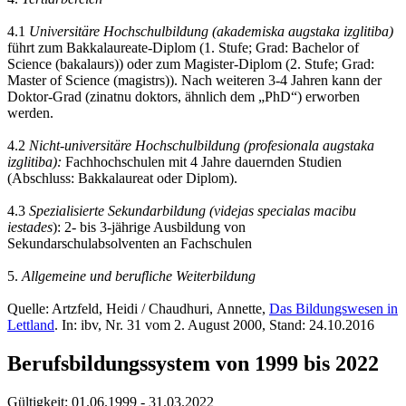
4.1
Universitäre Hochschulbildung (akademiska augstaka izglitiba)
führt zum Bakkalaureate-Diplom (1. Stufe; Grad: Bachelor of
Science (bakalaurs)) oder zum Magister-Diplom (2. Stufe; Grad:
Master of Science (magistrs)). Nach weiteren 3-4 Jahren kann der
Doktor-Grad (zinatnu doktors, ähnlich dem „PhD“) erworben
werden.
4.2
Nicht-universitäre Hochschulbildung (profesionala augstaka
izglitiba):
Fachhochschulen mit 4 Jahre dauernden Studien
(Abschluss: Bakkalaureat oder Diplom).
4.3
Spezialisierte Sekundarbildung (videjas specialas macibu
iestades
): 2- bis 3-jährige Ausbildung von
Sekundarschulabsolventen an Fachschulen
5.
Allgemeine und berufliche Weiterbildung
Quelle: Artzfeld, Heidi / Chaudhuri, Annette,
Das Bildungswesen in
Lettland
. In: ibv, Nr. 31 vom 2. August 2000, Stand: 24.10.2016
Berufsbildungssystem von 1999 bis 2022
Gültigkeit:
01.06.1999 - 31.03.2022