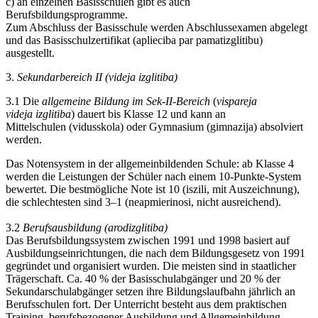
c) an einzelnen Basisschulen gibt es auch
Berufsbildungsprogramme.
Zum Abschluss der Basisschule werden Abschlussexamen abgelegt
und das Basisschulzertifikat (aplieciba par pamatizglitibu)
ausgestellt.
3.
Sekundarbereich II (videja izglitiba)
3.1 Die
allgemeine Bildung im Sek-II-Bereich
(
vispareja
videja izglitiba
) dauert bis Klasse 12 und kann an
Mittelschulen (vidusskola) oder Gymnasium (gimnazija) absolviert
werden.
Das Notensystem in der allgemeinbildenden Schule: ab Klasse 4
werden die Leistungen der Schüler nach einem 10-Punkte-System
bewertet. Die bestmögliche Note ist 10 (iszili, mit Auszeichnung),
die schlechtesten sind 3–1 (neapmierinosi, nicht ausreichend).
3.2
Berufsausbildung (arodizglitiba)
Das Berufsbildungssystem zwischen 1991 und 1998 basiert auf
Ausbildungseinrichtungen, die nach dem Bildungsgesetz von 1991
gegründet und organisiert wurden. Die meisten sind in staatlicher
Trägerschaft. Ca. 40 % der Basisschulabgänger und 20 % der
Sekundarschulabgänger setzen ihre Bildungslaufbahn jährlich an
Berufsschulen fort. Der Unterricht besteht aus dem praktischen
Training, berufsbezogener Ausbildung und Allgemeinbildung.