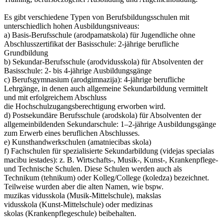
Es gibt verschiedene Typen von Berufsbildungsschulen mit
unterschiedlich hohen Ausbildungsniveaus:
a) Basis-Berufsschule (arodpamatskola) für Jugendliche ohne
Abschlusszertifikat der Basisschule: 2-jährige berufliche
Grundbildung
b) Sekundar-Berufsschule (arodvidusskola) für Absolventen der
Basisschule: 2- bis 4-jährige Ausbildungsgänge
c) Berufsgymnasium (arodgimnazija): 4-jährige berufliche
Lehrgänge, in denen auch allgemeine Sekundarbildung vermittelt
und mit erfolgreichem Abschluss
die Hochschulzugangsberechtigung erworben wird.
d) Postsekundäre Berufsschule (arodskola) für Absolventen der
allgemeinbildenden Sekundarschule: 1–2-jährige Ausbildungsgänge
zum Erwerb eines beruflichen Abschlusses.
e) Kunsthandwerkschulen (amatniecibas skola)
f) Fachschulen für spezialisierte Sekundarbildung (videjas specialas
macibu iestades): z. B. Wirtschafts-, Musik-, Kunst-, Krankenpflege-
und Technische Schulen. Diese Schulen werden auch als
Technikum (tehnikum) oder Kolleg/College (koledza) bezeichnet.
Teilweise wurden aber die alten Namen, wie bspw.
muzikas vidusskola (Musik-Mittelschule), makslas
vidusskola (Kunst-Mittelschule) oder medizinas
skolas (Krankenpflegeschule) beibehalten.