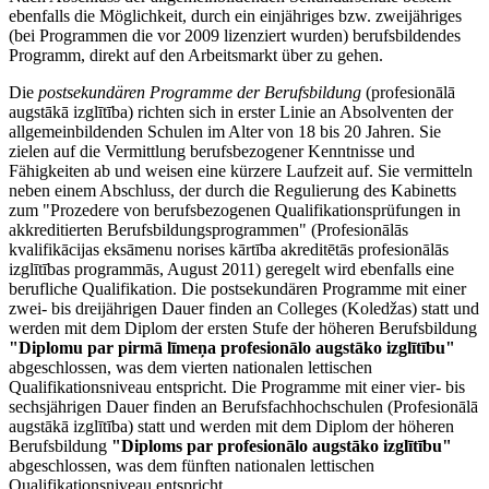
ebenfalls die Möglichkeit, durch ein einjähriges bzw. zweijähriges
(bei Programmen die vor 2009 lizenziert wurden) berufsbildendes
Programm, direkt auf den Arbeitsmarkt über zu gehen.
Die
postsekundären Programme der Berufsbildung
(profesionālā
augstākā izglītība) richten sich in erster Linie an Absolventen der
allgemeinbildenden Schulen im Alter von 18 bis 20 Jahren. Sie
zielen auf die Vermittlung berufsbezogener Kenntnisse und
Fähigkeiten ab und weisen eine kürzere Laufzeit auf. Sie vermitteln
neben einem Abschluss, der durch die Regulierung des Kabinetts
zum "Prozedere von berufsbezogenen Qualifikationsprüfungen in
akkreditierten Berufsbildungsprogrammen" (Profesionālās
kvalifikācijas eksāmenu norises kārtība akreditētās profesionālās
izglītības programmās, August 2011) geregelt wird ebenfalls eine
berufliche Qualifikation. Die postsekundären Programme mit einer
zwei- bis dreijährigen Dauer finden an Colleges (Koledžas) statt und
werden mit dem Diplom der ersten Stufe der höheren Berufsbildung
"Diplomu par pirmā līmeņa profesionālo augstāko izglītību"
abgeschlossen, was dem vierten nationalen lettischen
Qualifikationsniveau entspricht. Die Programme mit einer vier- bis
sechsjährigen Dauer finden an Berufsfachhochschulen (Profesionālā
augstākā izglītība) statt und werden mit dem Diplom der höheren
Berufsbildung
"Diploms par profesionālo augstāko izglītību"
abgeschlossen, was dem fünften nationalen lettischen
Qualifikationsniveau entspricht..