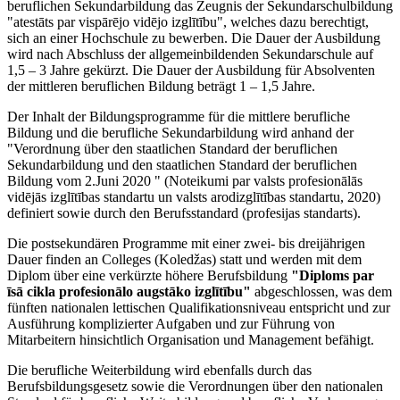
beruflichen Sekundarbildung das Zeugnis der Sekundarschulbildung
"atestāts par vispārējo vidējo izglītību", welches dazu berechtigt,
sich an einer Hochschule zu bewerben. Die Dauer der Ausbildung
wird nach Abschluss der allgemeinbildenden Sekundarschule auf
1,5 – 3 Jahre gekürzt. Die Dauer der Ausbildung für Absolventen
der mittleren beruflichen Bildung beträgt 1 – 1,5 Jahre.
Der Inhalt der Bildungsprogramme für die mittlere berufliche
Bildung und die berufliche Sekundarbildung wird anhand der
"Verordnung über den staatlichen Standard der beruflichen
Sekundarbildung und den staatlichen Standard der beruflichen
Bildung vom 2.Juni 2020 " (Noteikumi par valsts profesionālās
vidējās izglītības standartu un valsts arodizglītības standartu, 2020)
definiert sowie durch den Berufsstandard (profesijas standarts).
Die postsekundären Programme mit einer zwei- bis dreijährigen
Dauer finden an Colleges (Koledžas) statt und werden mit dem
Diplom über eine verkürzte höhere Berufsbildung
"Diploms par
īsā cikla profesionālo augstāko izglītību"
abgeschlossen, was dem
fünften nationalen lettischen Qualifikationsniveau entspricht und zur
Ausführung komplizierter Aufgaben und zur Führung von
Mitarbeitern hinsichtlich Organisation und Management befähigt.
Die berufliche Weiterbildung wird ebenfalls durch das
Berufsbildungsgesetz sowie die Verordnungen über den nationalen