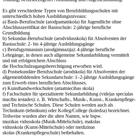
Es gibt verschiedene Typen von Berufsbildungsschulen mit
unterschiedlich hohen Ausbildungsniveaus:
a) Basis-Berufsschule (arodpamatskola) für Jugendliche ohne
Abschlusszertifikat der Basisschule: 2-jährige berufliche
Grundbildung
b) Sekundar-Berufsschule (arodvidusskola) für Absolventen der
Basisschule: 2- bis 4-jährige Ausbildungsgänge
c) Berufsgymnasium (arodgimnazija): 4-jährige berufliche
Lehrgänge, in denen auch allgemeine Sekundarbildung vermittelt
und mit erfolgreichem Abschluss
die Hochschulzugangsberechtigung erworben wird.
d) Postsekundäre Berufsschule (arodskola) für Absolventen der
allgemeinbildenden Sekundarschule: 1–2-jährige Ausbildungsgänge
zum Erwerb eines beruflichen Abschlusses.
e) Kunsthandwerkschulen (amatniecibas skola)
f) Fachschulen für spezialisierte Sekundarbildung (videjas specialas
macibu iestades): z. B. Wirtschafts-, Musik-, Kunst-, Krankenpflege-
und Technische Schulen. Diese Schulen werden auch als
Technikum (tehnikum) oder Kolleg/College (koledza) bezeichnet.
Teilweise wurden aber die alten Namen, wie bspw.
muzikas vidusskola (Musik-Mittelschule), makslas
vidusskola (Kunst-Mittelschule) oder medizinas
skolas (Krankenpflegeschule) beibehalten.