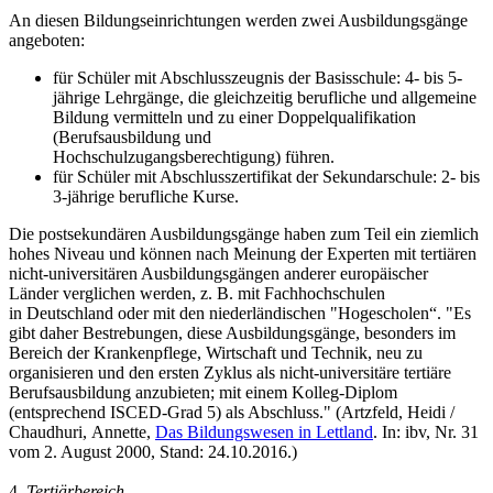
An diesen Bildungseinrichtungen werden zwei Ausbildungsgänge
angeboten:
für Schüler mit Abschlusszeugnis der Basisschule: 4- bis 5-
jährige Lehrgänge, die gleichzeitig berufliche und allgemeine
Bildung vermitteln und zu einer Doppelqualifikation
(Berufsausbildung und
Hochschulzugangsberechtigung) führen.
für Schüler mit Abschlusszertifikat der Sekundarschule: 2- bis
3-jährige berufliche Kurse.
Die postsekundären Ausbildungsgänge haben zum Teil ein ziemlich
hohes Niveau und können nach Meinung der Experten mit tertiären
nicht-universitären Ausbildungsgängen anderer europäischer
Länder verglichen werden, z. B. mit Fachhochschulen
in Deutschland oder mit den niederländischen "Hogescholen“. "Es
gibt daher Bestrebungen, diese Ausbildungsgänge, besonders im
Bereich der Krankenpflege, Wirtschaft und Technik, neu zu
organisieren und den ersten Zyklus als nicht-universitäre tertiäre
Berufsausbildung anzubieten; mit einem Kolleg-Diplom
(entsprechend ISCED-Grad 5) als Abschluss." (Artzfeld, Heidi /
Chaudhuri, Annette,
Das Bildungswesen in Lettland
. In: ibv, Nr. 31
vom 2. August 2000, Stand: 24.10.2016.)
4.
Tertiärbereich