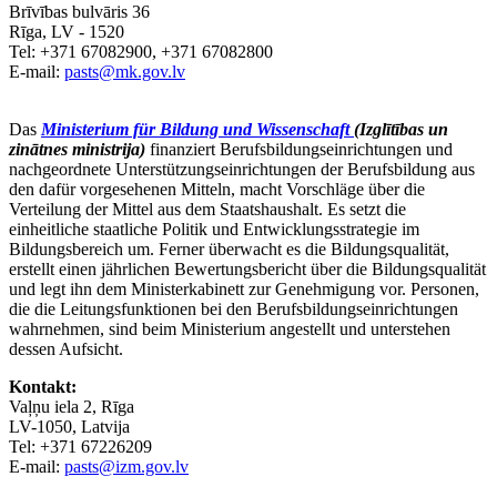
Brīvības bulvāris 36
Rīga, LV - 1520
Tel: +371 67082900, +371 67082800
E-mail:
pasts@mk.gov.lv
Das
Ministerium für Bildung und Wissenschaft
(Izglītības un
zinātnes ministrija)
finanziert Berufsbildungseinrichtungen und
nachgeordnete Unterstützungseinrichtungen der Berufsbildung aus
den dafür vorgesehenen Mitteln, macht Vorschläge über die
Verteilung der Mittel aus dem Staatshaushalt. Es setzt die
einheitliche staatliche Politik und Entwicklungsstrategie im
Bildungsbereich um. Ferner überwacht es die Bildungsqualität,
erstellt einen jährlichen Bewertungsbericht über die Bildungsqualität
und legt ihn dem Ministerkabinett zur Genehmigung vor. Personen,
die die Leitungsfunktionen bei den Berufsbildungseinrichtungen
wahrnehmen, sind beim Ministerium angestellt und unterstehen
dessen Aufsicht.
Kontakt:
Vaļņu iela 2, Rīga
LV-1050, Latvija
Tel: +371 67226209
E-mail:
pasts@izm.gov.lv