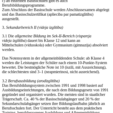
c) an einzelnen Basisschulen gibt es auch
Berufsbildungsprogramme.
Zum Abschluss der Basisschule werden Abschlussexamen abgelegt
und das Basisschulzertifikat (aplieciba par pamatizglitibu)
ausgestellt.
3.
Sekundarbereich II (videja izglitiba)
3.1 Die
allgemeine Bildung im Sek-II-Bereich
(
vispareja
videja izglitiba
) dauert bis Klasse 12 und kann an
Mittelschulen (vidusskola) oder Gymnasium (gimnazija) absolviert
werden.
Das Notensystem in der allgemeinbildenden Schule: ab Klasse 4
werden die Leistungen der Schüler nach einem 10-Punkte-System
bewertet. Die bestmögliche Note ist 10 (iszili, mit Auszeichnung),
die schlechtesten sind 3–1 (neapmierinosi, nicht ausreichend).
3.2
Berufsausbildung (arodizglitiba)
Das Berufsbildungssystem zwischen 1991 und 1998 basiert auf
Ausbildungseinrichtungen, die nach dem Bildungsgesetz von 1991
gegründet und organisiert wurden. Die meisten sind in staatlicher
Trägerschaft. Ca. 40 % der Basisschulabgänger und 20 % der
Sekundarschulabgänger setzen ihre Bildungslaufbahn jährlich an
Berufsschulen fort. Der Unterricht besteht aus dem praktischen
Training, berufsbezogener Ausbildung und Allgemeinbildung.