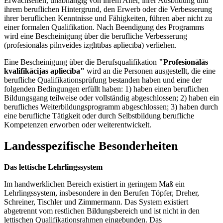
Erwachsenen, unabhängig von ihrem Alter, ihrer Ausbildung und
ihrem beruflichen Hintergrund, den Erwerb oder die Verbesserung
ihrer beruflichen Kenntnisse und Fähigkeiten, führen aber nicht zu
einer formalen Qualifikation. Nach Beendigung des Programms
wird eine Bescheinigung über die berufliche Verbesserung
(profesionālās pilnveides izglītības apliecība) verliehen.
Eine Bescheinigung über die Berufsqualifikation
"Profesionālās
kvalifikācijas apliecība"
wird an die Personen ausgestellt, die eine
berufliche Qualifikationsprüfung bestanden haben und eine der
folgenden Bedingungen erfüllt haben: 1) haben einen beruflichen
Bildungsgang teilweise oder vollständig abgeschlossen; 2) haben ein
berufliches Weiterbildungsprogramm abgeschlossen; 3) haben durch
eine berufliche Tätigkeit oder durch Selbstbildung berufliche
Kompetenzen erworben oder weiterentwickelt.
Landesspezifische Besonderheiten
Das lettische Lehrlingssystem
Im handwerklichen Bereich existiert in geringem Maß ein
Lehrlingssystem, insbesondere in den Berufen Töpfer, Dreher,
Schreiner, Tischler und Zimmermann. Das System existiert
abgetrennt vom restlichen Bildungsbereich und ist nicht in den
lettischen Qualifikationsrahmen eingebunden. Das