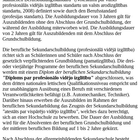
profesionālās vidējās izglītības standartu un valsts arodizglītības
standartu, 2008) definiert sowie durch den Berufsstandard
(profesijas standarts). Die Ausbildungsdauer von 3 Jahren gilt für
Auszubildenden ohne den Abschluss der Grundschulbildung, der
während der Ausbildung miterworben wird. Die Ausbildungsdauer
von 2 Jahren gilt für Auszubildenden mit dem Abschluss der
Grundschulbildung.
Die berufliche Sekundarschulbildung (profesionālā vidējā izglītība)
richtet sich an Schülerinnen und Schüler nach Abschluss der
gesetzlich verpflichtenden Grundbildung (pamatizglītība). Die drei-
oder vierjährige Programme der beruflichen Sekundarschulbildung
werden mit einem
Diplom der beruflichen Sekundarschulbildung
"
Diploms par profesionālo vidējo izglītību"
abgeschlossen, was
dem dritten nationalen lettischen Qualifikationsniveau entspricht und
zur unabhängigen Ausübung eines Berufs mit verschiedenen
Verantwortlichkeiten befähigt (z.B. Automechaniker, Techniker).
Darüber hinaus erwerben die Auszubilden im Rahmen der
beruflichen Sekundarbildung das Zeugnis der Sekundarschulbildung
"
atestāts par vispārējo vidējo izglītību
"
, welches dazu berechtigt,
sich an einer Hochschule zu bewerben. Die Dauer der Ausbildung
wird für die Absolventen der beruflichen Grundschulbildung und
der mittleren beruflichen Bildung auf 1 bis 2 Jahre gekürzt.
Nach Abschluss der allgemeinbildenden Sekundarschule besteht