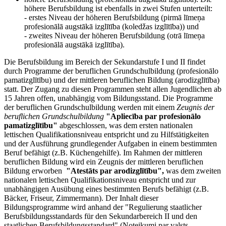
höhere Berufsbildung ist ebenfalls in zwei Stufen unterteilt:
- erstes Niveau der höheren Berufsbildung (pirmā līmeņa
profesionālā augstākā izglītība (koledžas izglītība)) und
- zweites Niveau der höheren Berufsbildung (otrā līmeņa
profesionālā augstākā izglītība).
Die Berufsbildung im Bereich der Sekundarstufe I und II findet
durch Programme der beruflichen Grundschulbildung (profesionālo
pamatizglītību) und der mittleren beruflichen Bildung (arodizglītība)
statt. Der Zugang zu diesen Programmen steht allen Jugendlichen ab
15 Jahren offen, unabhängig vom Bildungsstand. Die Programme
der beruflichen Grundschulbildung werden mit einem
Zeugnis der
beruflichen Grundschulbildung
"Apliecība par profesionālo
pamatizglītību"
abgeschlossen, was dem ersten nationalen
lettischen Qualifikationsniveau entspricht und zu Hilfstätigkeiten
und der Ausführung grundlegender Aufgaben in einem bestimmten
Beruf befähigt (z.B. Küchengehilfe). Im Rahmen der mittleren
beruflichen Bildung wird ein Zeugnis der mittleren beruflichen
Bildung erworben
"Atestāts par arodizglītību",
was dem zweiten
nationalen lettischen Qualifikationsniveau entspricht und zur
unabhängigen Ausübung eines bestimmten Berufs befähigt (z.B.
Bäcker, Friseur, Zimmermann). Der Inhalt dieser
Bildungsprogramme wird anhand der "Regulierung staatlicher
Berufsbildungsstandards für den Sekundarbereich II und den
staatlichen Berufsbildungsstandard" (Noteikumi par valsts