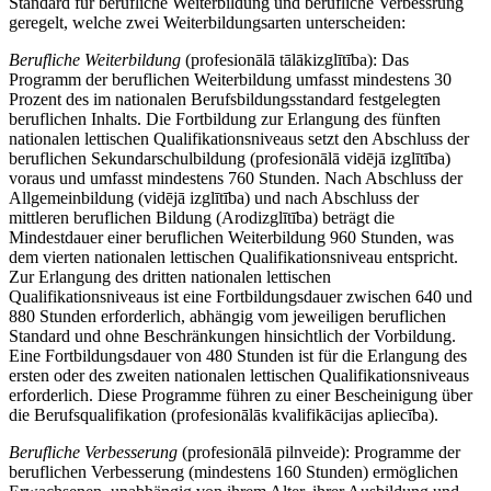
Standard für berufliche Weiterbildung und berufliche Verbessrung
geregelt, welche zwei Weiterbildungsarten unterscheiden:
Berufliche Weiterbildung
(profesionālā tālākizglītība): Das
Programm der beruflichen Weiterbildung umfasst mindestens 30
Prozent des im nationalen Berufsbildungsstandard festgelegten
beruflichen Inhalts. Die Fortbildung zur Erlangung des fünften
nationalen lettischen Qualifikationsniveaus setzt den Abschluss der
beruflichen Sekundarschulbildung (profesionālā vidējā izglītība)
voraus und umfasst mindestens 760 Stunden. Nach Abschluss der
Allgemeinbildung (vidējā izglītība) und nach Abschluss der
mittleren beruflichen Bildung (Arodizglītība) beträgt die
Mindestdauer einer beruflichen Weiterbildung 960 Stunden, was
dem vierten nationalen lettischen Qualifikationsniveau entspricht.
Zur Erlangung des dritten nationalen lettischen
Qualifikationsniveaus ist eine Fortbildungsdauer zwischen 640 und
880 Stunden erforderlich, abhängig vom jeweiligen beruflichen
Standard und ohne Beschränkungen hinsichtlich der Vorbildung.
Eine Fortbildungsdauer von 480 Stunden ist für die Erlangung des
ersten oder des zweiten nationalen lettischen Qualifikationsniveaus
erforderlich. Diese Programme führen zu einer Bescheinigung über
die Berufsqualifikation (profesionālās kvalifikācijas apliecība).
Berufliche Verbesserung
(profesionālā pilnveide): Programme der
beruflichen Verbesserung (mindestens 160 Stunden) ermöglichen