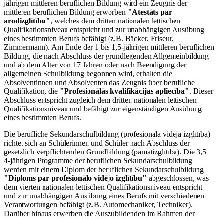
jährigen mittleren beruflichen Bildung wird ein Zeugnis der
mittleren beruflichen Bildung erworben
"Atestāts par
arodizglītību"
, welches dem dritten nationalen lettischen
Qualifikationsniveau entspricht und zur unabhängigen Ausübung
eines bestimmten Berufs befähigt (z.B. Bäcker, Friseur,
Zimmermann). Am Ende der 1 bis 1,5-jährigen mittleren beruflichen
Bildung, die nach Abschluss der grundlegenden Allgemeinbildung
und ab dem Alter von 17 Jahren oder nach Beendigung der
allgemeinen Schulbildung begonnen wird, erhalten die
Absolventinnen und Absolventen das Zeugnis über berufliche
Qualifikation, die
"Profesionālās kvalifikācijas apliecība"
. Dieser
Abschluss entspricht zugleich dem dritten nationalen lettischen
Qualifikationsniveau und befähigt zur eigenständigen Ausübung
eines bestimmten Berufs.
Die berufliche Sekundarschulbildung (profesionālā vidējā izglītība)
richtet sich an Schülerinnen und Schüler nach Abschluss der
gesetzlich verpflichtenden Grundbildung (pamatizglītība). Die 3,5 -
4-jährigen Programme der beruflichen Sekundarschulbildung
werden mit einem Diplom der beruflichen Sekundarschulbildung
"Diploms par profesionālo vidējo izglītību"
abgeschlossen, was
dem vierten nationalen lettischen Qualifikationsniveau entspricht
und zur unabhängigen Ausübung eines Berufs mit verschiedenen
Verantwortungen befähigt (z.B. Automechaniker, Techniker).
Darüber hinaus erwerben die Auszubildenden im Rahmen der