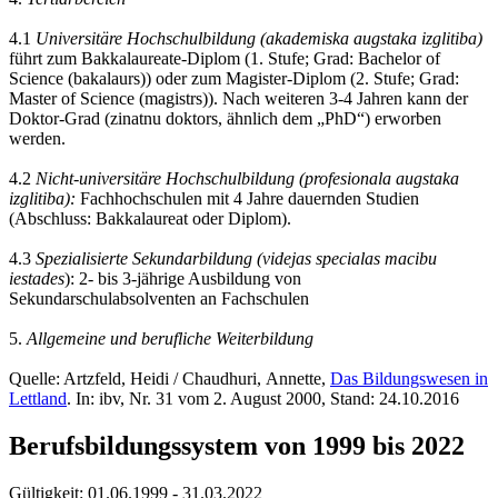
4.1
Universitäre Hochschulbildung (akademiska augstaka izglitiba)
führt zum Bakkalaureate-Diplom (1. Stufe; Grad: Bachelor of
Science (bakalaurs)) oder zum Magister-Diplom (2. Stufe; Grad:
Master of Science (magistrs)). Nach weiteren 3-4 Jahren kann der
Doktor-Grad (zinatnu doktors, ähnlich dem „PhD“) erworben
werden.
4.2
Nicht-universitäre Hochschulbildung (profesionala augstaka
izglitiba):
Fachhochschulen mit 4 Jahre dauernden Studien
(Abschluss: Bakkalaureat oder Diplom).
4.3
Spezialisierte Sekundarbildung (videjas specialas macibu
iestades
): 2- bis 3-jährige Ausbildung von
Sekundarschulabsolventen an Fachschulen
5.
Allgemeine und berufliche Weiterbildung
Quelle: Artzfeld, Heidi / Chaudhuri, Annette,
Das Bildungswesen in
Lettland
. In: ibv, Nr. 31 vom 2. August 2000, Stand: 24.10.2016
Berufsbildungssystem von 1999 bis 2022
Gültigkeit:
01.06.1999 - 31.03.2022