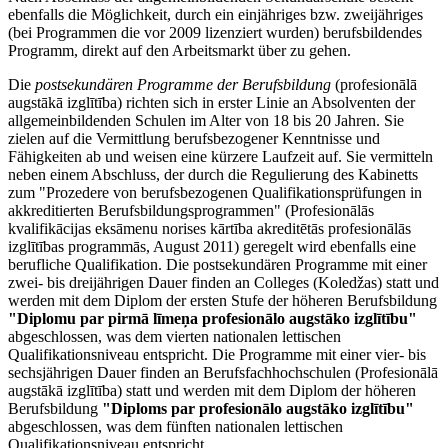
ebenfalls die Möglichkeit, durch ein einjähriges bzw. zweijähriges
(bei Programmen die vor 2009 lizenziert wurden) berufsbildendes
Programm, direkt auf den Arbeitsmarkt über zu gehen.
Die
postsekundären Programme der Berufsbildung
(profesionālā
augstākā izglītība) richten sich in erster Linie an Absolventen der
allgemeinbildenden Schulen im Alter von 18 bis 20 Jahren. Sie
zielen auf die Vermittlung berufsbezogener Kenntnisse und
Fähigkeiten ab und weisen eine kürzere Laufzeit auf. Sie vermitteln
neben einem Abschluss, der durch die Regulierung des Kabinetts
zum "Prozedere von berufsbezogenen Qualifikationsprüfungen in
akkreditierten Berufsbildungsprogrammen" (Profesionālās
kvalifikācijas eksāmenu norises kārtība akreditētās profesionālās
izglītības programmās, August 2011) geregelt wird ebenfalls eine
berufliche Qualifikation. Die postsekundären Programme mit einer
zwei- bis dreijährigen Dauer finden an Colleges (Koledžas) statt und
werden mit dem Diplom der ersten Stufe der höheren Berufsbildung
"Diplomu par pirmā līmeņa profesionālo augstāko izglītību"
abgeschlossen, was dem vierten nationalen lettischen
Qualifikationsniveau entspricht. Die Programme mit einer vier- bis
sechsjährigen Dauer finden an Berufsfachhochschulen (Profesionālā
augstākā izglītība) statt und werden mit dem Diplom der höheren
Berufsbildung
"Diploms par profesionālo augstāko izglītību"
abgeschlossen, was dem fünften nationalen lettischen
Qualifikationsniveau entspricht..