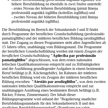
höhere Berufsbildung ist ebenfalls in zwei Stufen unterteilt:
- erstes Niveau der höheren Berufsbildung (pirmā līmeņa
profesionālā augstākā izglītība (koledžas izglītība)) und
- zweites Niveau der höheren Berufsbildung (otrā līmeņa
profesionālā augstākā izglītība).
Die Berufsbildung im Bereich der Sekundarstufe I und II findet
durch Programme der beruflichen Grundschulbildung (profesionālo
pamatizglītību) und der mittleren beruflichen Bildung (arodizglītība)
statt. Der Zugang zu diesen Programmen steht allen Jugendlichen ab
15 Jahren offen, unabhängig vom Bildungsstand. Die Programme
der beruflichen Grundschulbildung werden mit einem
Zeugnis der
beruflichen Grundschulbildung
"Apliecība par profesionālo
pamatizglītību"
abgeschlossen, was dem ersten nationalen
lettischen Qualifikationsniveau entspricht und zu Hilfstätigkeiten
und der Ausführung grundlegender Aufgaben in einem bestimmten
Beruf befähigt (z.B. Küchengehilfe). Im Rahmen der mittleren
beruflichen Bildung wird ein Zeugnis der mittleren beruflichen
Bildung erworben
"Atestāts par arodizglītību",
was dem zweiten
nationalen lettischen Qualifikationsniveau entspricht und zur
unabhängigen Ausübung eines bestimmten Berufs befähigt (z.B.
Bäcker, Friseur, Zimmermann). Der Inhalt dieser
Bildungsprogramme wird anhand der "Regulierung staatlicher
Berufsbildungsstandards für den Sekundarbereich II und den
staatlichen Berufsbildungsstandard" (Noteikumi par valsts