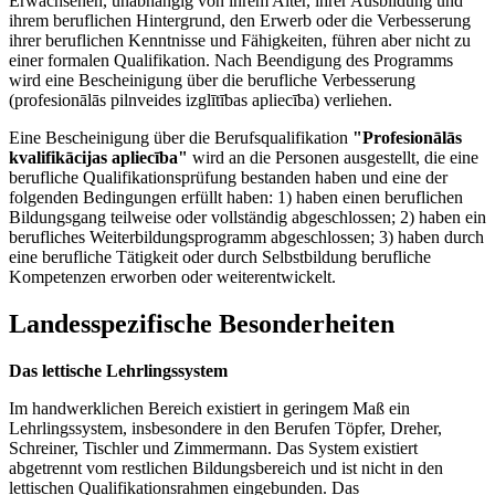
Erwachsenen, unabhängig von ihrem Alter, ihrer Ausbildung und
ihrem beruflichen Hintergrund, den Erwerb oder die Verbesserung
ihrer beruflichen Kenntnisse und Fähigkeiten, führen aber nicht zu
einer formalen Qualifikation. Nach Beendigung des Programms
wird eine Bescheinigung über die berufliche Verbesserung
(profesionālās pilnveides izglītības apliecība) verliehen.
Eine Bescheinigung über die Berufsqualifikation
"Profesionālās
kvalifikācijas apliecība"
wird an die Personen ausgestellt, die eine
berufliche Qualifikationsprüfung bestanden haben und eine der
folgenden Bedingungen erfüllt haben: 1) haben einen beruflichen
Bildungsgang teilweise oder vollständig abgeschlossen; 2) haben ein
berufliches Weiterbildungsprogramm abgeschlossen; 3) haben durch
eine berufliche Tätigkeit oder durch Selbstbildung berufliche
Kompetenzen erworben oder weiterentwickelt.
Landesspezifische Besonderheiten
Das lettische Lehrlingssystem
Im handwerklichen Bereich existiert in geringem Maß ein
Lehrlingssystem, insbesondere in den Berufen Töpfer, Dreher,
Schreiner, Tischler und Zimmermann. Das System existiert
abgetrennt vom restlichen Bildungsbereich und ist nicht in den
lettischen Qualifikationsrahmen eingebunden. Das