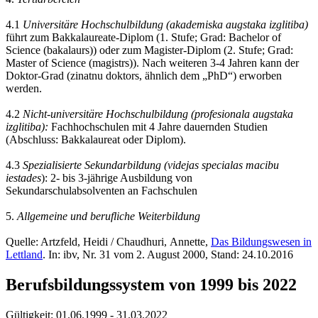
4.1
Universitäre Hochschulbildung (akademiska augstaka izglitiba)
führt zum Bakkalaureate-Diplom (1. Stufe; Grad: Bachelor of
Science (bakalaurs)) oder zum Magister-Diplom (2. Stufe; Grad:
Master of Science (magistrs)). Nach weiteren 3-4 Jahren kann der
Doktor-Grad (zinatnu doktors, ähnlich dem „PhD“) erworben
werden.
4.2
Nicht-universitäre Hochschulbildung (profesionala augstaka
izglitiba):
Fachhochschulen mit 4 Jahre dauernden Studien
(Abschluss: Bakkalaureat oder Diplom).
4.3
Spezialisierte Sekundarbildung (videjas specialas macibu
iestades
): 2- bis 3-jährige Ausbildung von
Sekundarschulabsolventen an Fachschulen
5.
Allgemeine und berufliche Weiterbildung
Quelle: Artzfeld, Heidi / Chaudhuri, Annette,
Das Bildungswesen in
Lettland
. In: ibv, Nr. 31 vom 2. August 2000, Stand: 24.10.2016
Berufsbildungssystem von 1999 bis 2022
Gültigkeit:
01.06.1999 - 31.03.2022