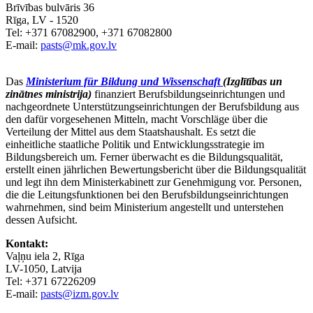
Brīvības bulvāris 36
Rīga, LV - 1520
Tel: +371 67082900, +371 67082800
E-mail:
pasts@mk.gov.lv
Das
Ministerium für Bildung und Wissenschaft
(Izglītības un
zinātnes ministrija)
finanziert Berufsbildungseinrichtungen und
nachgeordnete Unterstützungseinrichtungen der Berufsbildung aus
den dafür vorgesehenen Mitteln, macht Vorschläge über die
Verteilung der Mittel aus dem Staatshaushalt. Es setzt die
einheitliche staatliche Politik und Entwicklungsstrategie im
Bildungsbereich um. Ferner überwacht es die Bildungsqualität,
erstellt einen jährlichen Bewertungsbericht über die Bildungsqualität
und legt ihn dem Ministerkabinett zur Genehmigung vor. Personen,
die die Leitungsfunktionen bei den Berufsbildungseinrichtungen
wahrnehmen, sind beim Ministerium angestellt und unterstehen
dessen Aufsicht.
Kontakt:
Vaļņu iela 2, Rīga
LV-1050, Latvija
Tel: +371 67226209
E-mail:
pasts@izm.gov.lv