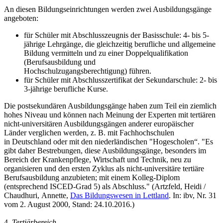
An diesen Bildungseinrichtungen werden zwei Ausbildungsgänge
angeboten:
für Schüler mit Abschlusszeugnis der Basisschule: 4- bis 5-
jährige Lehrgänge, die gleichzeitig berufliche und allgemeine
Bildung vermitteln und zu einer Doppelqualifikation
(Berufsausbildung und
Hochschulzugangsberechtigung) führen.
für Schüler mit Abschlusszertifikat der Sekundarschule: 2- bis
3-jährige berufliche Kurse.
Die postsekundären Ausbildungsgänge haben zum Teil ein ziemlich
hohes Niveau und können nach Meinung der Experten mit tertiären
nicht-universitären Ausbildungsgängen anderer europäischer
Länder verglichen werden, z. B. mit Fachhochschulen
in Deutschland oder mit den niederländischen "Hogescholen“. "Es
gibt daher Bestrebungen, diese Ausbildungsgänge, besonders im
Bereich der Krankenpflege, Wirtschaft und Technik, neu zu
organisieren und den ersten Zyklus als nicht-universitäre tertiäre
Berufsausbildung anzubieten; mit einem Kolleg-Diplom
(entsprechend ISCED-Grad 5) als Abschluss." (Artzfeld, Heidi /
Chaudhuri, Annette,
Das Bildungswesen in Lettland
. In: ibv, Nr. 31
vom 2. August 2000, Stand: 24.10.2016.)
4.
Tertiärbereich