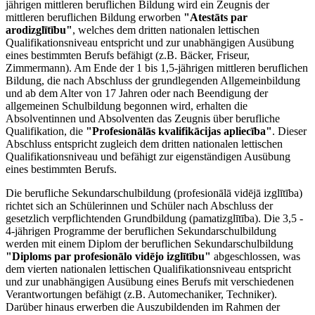
jährigen mittleren beruflichen Bildung wird ein Zeugnis der
mittleren beruflichen Bildung erworben
"Atestāts par
arodizglītību"
, welches dem dritten nationalen lettischen
Qualifikationsniveau entspricht und zur unabhängigen Ausübung
eines bestimmten Berufs befähigt (z.B. Bäcker, Friseur,
Zimmermann). Am Ende der 1 bis 1,5-jährigen mittleren beruflichen
Bildung, die nach Abschluss der grundlegenden Allgemeinbildung
und ab dem Alter von 17 Jahren oder nach Beendigung der
allgemeinen Schulbildung begonnen wird, erhalten die
Absolventinnen und Absolventen das Zeugnis über berufliche
Qualifikation, die
"Profesionālās kvalifikācijas apliecība"
. Dieser
Abschluss entspricht zugleich dem dritten nationalen lettischen
Qualifikationsniveau und befähigt zur eigenständigen Ausübung
eines bestimmten Berufs.
Die berufliche Sekundarschulbildung (profesionālā vidējā izglītība)
richtet sich an Schülerinnen und Schüler nach Abschluss der
gesetzlich verpflichtenden Grundbildung (pamatizglītība). Die 3,5 -
4-jährigen Programme der beruflichen Sekundarschulbildung
werden mit einem Diplom der beruflichen Sekundarschulbildung
"Diploms par profesionālo vidējo izglītību"
abgeschlossen, was
dem vierten nationalen lettischen Qualifikationsniveau entspricht
und zur unabhängigen Ausübung eines Berufs mit verschiedenen
Verantwortungen befähigt (z.B. Automechaniker, Techniker).
Darüber hinaus erwerben die Auszubildenden im Rahmen der