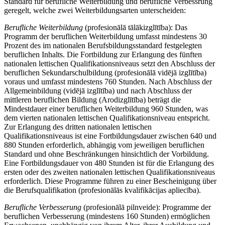
Standard für berufliche Weiterbildung und berufliche Verbessrung
geregelt, welche zwei Weiterbildungsarten unterscheiden:
Berufliche Weiterbildung
(profesionālā tālākizglītība): Das
Programm der beruflichen Weiterbildung umfasst mindestens 30
Prozent des im nationalen Berufsbildungsstandard festgelegten
beruflichen Inhalts. Die Fortbildung zur Erlangung des fünften
nationalen lettischen Qualifikationsniveaus setzt den Abschluss der
beruflichen Sekundarschulbildung (profesionālā vidējā izglītība)
voraus und umfasst mindestens 760 Stunden. Nach Abschluss der
Allgemeinbildung (vidējā izglītība) und nach Abschluss der
mittleren beruflichen Bildung (Arodizglītība) beträgt die
Mindestdauer einer beruflichen Weiterbildung 960 Stunden, was
dem vierten nationalen lettischen Qualifikationsniveau entspricht.
Zur Erlangung des dritten nationalen lettischen
Qualifikationsniveaus ist eine Fortbildungsdauer zwischen 640 und
880 Stunden erforderlich, abhängig vom jeweiligen beruflichen
Standard und ohne Beschränkungen hinsichtlich der Vorbildung.
Eine Fortbildungsdauer von 480 Stunden ist für die Erlangung des
ersten oder des zweiten nationalen lettischen Qualifikationsniveaus
erforderlich. Diese Programme führen zu einer Bescheinigung über
die Berufsqualifikation (profesionālās kvalifikācijas apliecība).
Berufliche Verbesserung
(profesionālā pilnveide): Programme der
beruflichen Verbesserung (mindestens 160 Stunden) ermöglichen