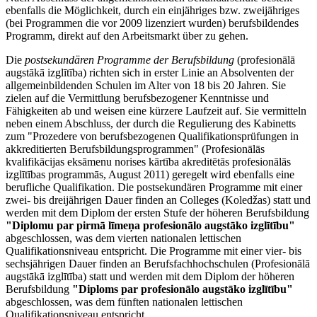
ebenfalls die Möglichkeit, durch ein einjähriges bzw. zweijähriges
(bei Programmen die vor 2009 lizenziert wurden) berufsbildendes
Programm, direkt auf den Arbeitsmarkt über zu gehen.
Die
postsekundären Programme der Berufsbildung
(profesionālā
augstākā izglītība) richten sich in erster Linie an Absolventen der
allgemeinbildenden Schulen im Alter von 18 bis 20 Jahren. Sie
zielen auf die Vermittlung berufsbezogener Kenntnisse und
Fähigkeiten ab und weisen eine kürzere Laufzeit auf. Sie vermitteln
neben einem Abschluss, der durch die Regulierung des Kabinetts
zum "Prozedere von berufsbezogenen Qualifikationsprüfungen in
akkreditierten Berufsbildungsprogrammen" (Profesionālās
kvalifikācijas eksāmenu norises kārtība akreditētās profesionālās
izglītības programmās, August 2011) geregelt wird ebenfalls eine
berufliche Qualifikation. Die postsekundären Programme mit einer
zwei- bis dreijährigen Dauer finden an Colleges (Koledžas) statt und
werden mit dem Diplom der ersten Stufe der höheren Berufsbildung
"Diplomu par pirmā līmeņa profesionālo augstāko izglītību"
abgeschlossen, was dem vierten nationalen lettischen
Qualifikationsniveau entspricht. Die Programme mit einer vier- bis
sechsjährigen Dauer finden an Berufsfachhochschulen (Profesionālā
augstākā izglītība) statt und werden mit dem Diplom der höheren
Berufsbildung
"Diploms par profesionālo augstāko izglītību"
abgeschlossen, was dem fünften nationalen lettischen
Qualifikationsniveau entspricht..