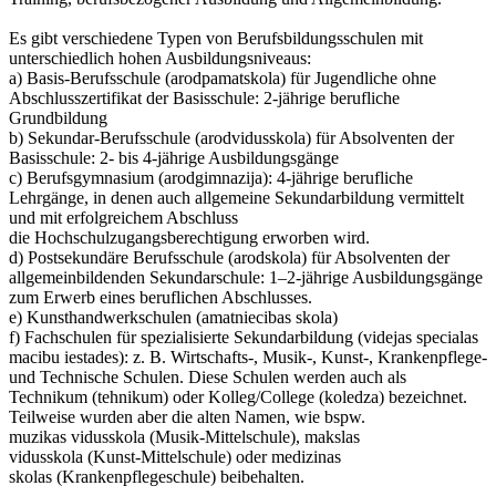
Es gibt verschiedene Typen von Berufsbildungsschulen mit
unterschiedlich hohen Ausbildungsniveaus:
a) Basis-Berufsschule (arodpamatskola) für Jugendliche ohne
Abschlusszertifikat der Basisschule: 2-jährige berufliche
Grundbildung
b) Sekundar-Berufsschule (arodvidusskola) für Absolventen der
Basisschule: 2- bis 4-jährige Ausbildungsgänge
c) Berufsgymnasium (arodgimnazija): 4-jährige berufliche
Lehrgänge, in denen auch allgemeine Sekundarbildung vermittelt
und mit erfolgreichem Abschluss
die Hochschulzugangsberechtigung erworben wird.
d) Postsekundäre Berufsschule (arodskola) für Absolventen der
allgemeinbildenden Sekundarschule: 1–2-jährige Ausbildungsgänge
zum Erwerb eines beruflichen Abschlusses.
e) Kunsthandwerkschulen (amatniecibas skola)
f) Fachschulen für spezialisierte Sekundarbildung (videjas specialas
macibu iestades): z. B. Wirtschafts-, Musik-, Kunst-, Krankenpflege-
und Technische Schulen. Diese Schulen werden auch als
Technikum (tehnikum) oder Kolleg/College (koledza) bezeichnet.
Teilweise wurden aber die alten Namen, wie bspw.
muzikas vidusskola (Musik-Mittelschule), makslas
vidusskola (Kunst-Mittelschule) oder medizinas
skolas (Krankenpflegeschule) beibehalten.