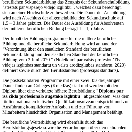
beruflichen Sekundarbildung das Zeugnis der Sekundarschulbildung
"atestāts par vispārējo vidējo izglītību", welches dazu berechtigt,
sich an einer Hochschule zu bewerben. Die Dauer der Ausbildung
wird nach Abschluss der allgemeinbildenden Sekundarschule auf
1,5 – 3 Jahre gekürzt. Die Dauer der Ausbildung für Absolventen
der mittleren beruflichen Bildung beträgt 1 – 1,5 Jahre.
Der Inhalt der Bildungsprogramme für die mittlere berufliche
Bildung und die berufliche Sekundarbildung wird anhand der
"Verordnung über den staatlichen Standard der beruflichen
Sekundarbildung und den staatlichen Standard der beruflichen
Bildung vom 2.Juni 2020 " (Noteikumi par valsts profesionālās
vidējās izglītības standartu un valsts arodizglītības standartu, 2020)
definiert sowie durch den Berufsstandard (profesijas standarts).
Die postsekundären Programme mit einer zwei- bis dreijährigen
Dauer finden an Colleges (Koledžas) statt und werden mit dem
Diplom über eine verkürzte höhere Berufsbildung
"Diploms par
īsā cikla profesionālo augstāko izglītību"
abgeschlossen, was dem
fünften nationalen lettischen Qualifikationsniveau entspricht und zur
Ausführung komplizierter Aufgaben und zur Führung von
Mitarbeitern hinsichtlich Organisation und Management befähigt.
Die berufliche Weiterbildung wird ebenfalls durch das
Berufsbildungsgesetz sowie die Verordnungen über den nationalen