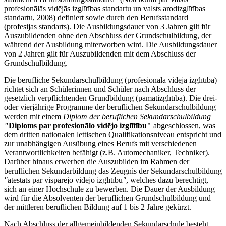
profesionālās vidējās izglītības standartu un valsts arodizglītības
standartu, 2008) definiert sowie durch den Berufsstandard
(profesijas standarts). Die Ausbildungsdauer von 3 Jahren gilt für
Auszubildenden ohne den Abschluss der Grundschulbildung, der
während der Ausbildung miterworben wird. Die Ausbildungsdauer
von 2 Jahren gilt für Auszubildenden mit dem Abschluss der
Grundschulbildung.
Die berufliche Sekundarschulbildung (profesionālā vidējā izglītība)
richtet sich an Schülerinnen und Schüler nach Abschluss der
gesetzlich verpflichtenden Grundbildung (pamatizglītība). Die drei-
oder vierjährige Programme der beruflichen Sekundarschulbildung
werden mit einem
Diplom der beruflichen Sekundarschulbildung
"
Diploms par profesionālo vidējo izglītību"
abgeschlossen, was
dem dritten nationalen lettischen Qualifikationsniveau entspricht und
zur unabhängigen Ausübung eines Berufs mit verschiedenen
Verantwortlichkeiten befähigt (z.B. Automechaniker, Techniker).
Darüber hinaus erwerben die Auszubilden im Rahmen der
beruflichen Sekundarbildung das Zeugnis der Sekundarschulbildung
"
atestāts par vispārējo vidējo izglītību
"
, welches dazu berechtigt,
sich an einer Hochschule zu bewerben. Die Dauer der Ausbildung
wird für die Absolventen der beruflichen Grundschulbildung und
der mittleren beruflichen Bildung auf 1 bis 2 Jahre gekürzt.
Nach Abschluss der allgemeinbildenden Sekundarschule besteht