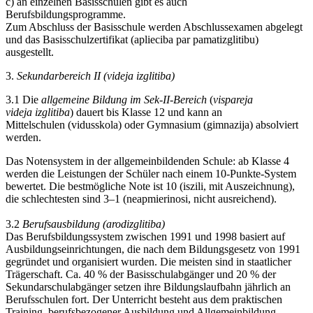
c) an einzelnen Basisschulen gibt es auch
Berufsbildungsprogramme.
Zum Abschluss der Basisschule werden Abschlussexamen abgelegt
und das Basisschulzertifikat (aplieciba par pamatizglitibu)
ausgestellt.
3.
Sekundarbereich II (videja izglitiba)
3.1 Die
allgemeine Bildung im Sek-II-Bereich
(
vispareja
videja izglitiba
) dauert bis Klasse 12 und kann an
Mittelschulen (vidusskola) oder Gymnasium (gimnazija) absolviert
werden.
Das Notensystem in der allgemeinbildenden Schule: ab Klasse 4
werden die Leistungen der Schüler nach einem 10-Punkte-System
bewertet. Die bestmögliche Note ist 10 (iszili, mit Auszeichnung),
die schlechtesten sind 3–1 (neapmierinosi, nicht ausreichend).
3.2
Berufsausbildung (arodizglitiba)
Das Berufsbildungssystem zwischen 1991 und 1998 basiert auf
Ausbildungseinrichtungen, die nach dem Bildungsgesetz von 1991
gegründet und organisiert wurden. Die meisten sind in staatlicher
Trägerschaft. Ca. 40 % der Basisschulabgänger und 20 % der
Sekundarschulabgänger setzen ihre Bildungslaufbahn jährlich an
Berufsschulen fort. Der Unterricht besteht aus dem praktischen
Training, berufsbezogener Ausbildung und Allgemeinbildung.