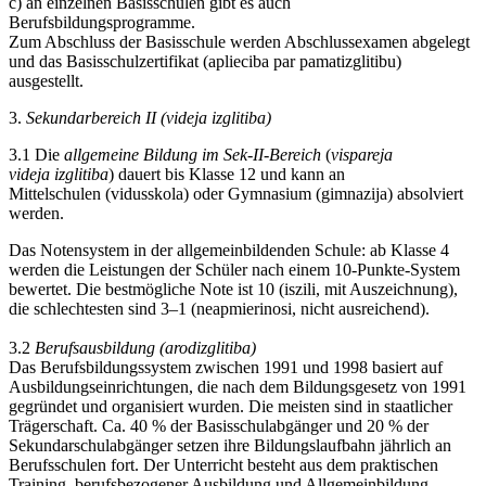
c) an einzelnen Basisschulen gibt es auch
Berufsbildungsprogramme.
Zum Abschluss der Basisschule werden Abschlussexamen abgelegt
und das Basisschulzertifikat (aplieciba par pamatizglitibu)
ausgestellt.
3.
Sekundarbereich II (videja izglitiba)
3.1 Die
allgemeine Bildung im Sek-II-Bereich
(
vispareja
videja izglitiba
) dauert bis Klasse 12 und kann an
Mittelschulen (vidusskola) oder Gymnasium (gimnazija) absolviert
werden.
Das Notensystem in der allgemeinbildenden Schule: ab Klasse 4
werden die Leistungen der Schüler nach einem 10-Punkte-System
bewertet. Die bestmögliche Note ist 10 (iszili, mit Auszeichnung),
die schlechtesten sind 3–1 (neapmierinosi, nicht ausreichend).
3.2
Berufsausbildung (arodizglitiba)
Das Berufsbildungssystem zwischen 1991 und 1998 basiert auf
Ausbildungseinrichtungen, die nach dem Bildungsgesetz von 1991
gegründet und organisiert wurden. Die meisten sind in staatlicher
Trägerschaft. Ca. 40 % der Basisschulabgänger und 20 % der
Sekundarschulabgänger setzen ihre Bildungslaufbahn jährlich an
Berufsschulen fort. Der Unterricht besteht aus dem praktischen
Training, berufsbezogener Ausbildung und Allgemeinbildung.