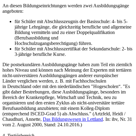
An diesen Bildungseinrichtungen werden zwei Ausbildungsgänge
angeboten:
für Schüler mit Abschlusszeugnis der Basisschule: 4- bis 5-
jährige Lehrgänge, die gleichzeitig berufliche und allgemeine
Bildung vermitteln und zu einer Doppelqualifikation
(Berufsausbildung und
Hochschulzugangsberechtigung) führen.
für Schüler mit Abschlusszertifikat der Sekundarschule: 2- bis
3-jährige berufliche Kurse.
Die postsekundären Ausbildungsgänge haben zum Teil ein ziemlich
hohes Niveau und können nach Meinung der Experten mit tertiären
nicht-universitären Ausbildungsgängen anderer europäischer
Länder verglichen werden, z. B. mit Fachhochschulen
in Deutschland oder mit den niederländischen "Hogescholen“. "Es
gibt daher Bestrebungen, diese Ausbildungsgänge, besonders im
Bereich der Krankenpflege, Wirtschaft und Technik, neu zu
organisieren und den ersten Zyklus als nicht-universitäre tertiäre
Berufsausbildung anzubieten; mit einem Kolleg-Diplom
(entsprechend ISCED-Grad 5) als Abschluss." (Artzfeld, Heidi /
Chaudhuri, Annette,
Das Bildungswesen in Lettland
. In: ibv, Nr. 31
vom 2. August 2000, Stand: 24.10.2016.)
4.
Tertiärbereich