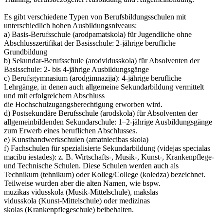
Es gibt verschiedene Typen von Berufsbildungsschulen mit
unterschiedlich hohen Ausbildungsniveaus:
a) Basis-Berufsschule (arodpamatskola) für Jugendliche ohne
Abschlusszertifikat der Basisschule: 2-jährige berufliche
Grundbildung
b) Sekundar-Berufsschule (arodvidusskola) für Absolventen der
Basisschule: 2- bis 4-jährige Ausbildungsgänge
c) Berufsgymnasium (arodgimnazija): 4-jährige berufliche
Lehrgänge, in denen auch allgemeine Sekundarbildung vermittelt
und mit erfolgreichem Abschluss
die Hochschulzugangsberechtigung erworben wird.
d) Postsekundäre Berufsschule (arodskola) für Absolventen der
allgemeinbildenden Sekundarschule: 1–2-jährige Ausbildungsgänge
zum Erwerb eines beruflichen Abschlusses.
e) Kunsthandwerkschulen (amatniecibas skola)
f) Fachschulen für spezialisierte Sekundarbildung (videjas specialas
macibu iestades): z. B. Wirtschafts-, Musik-, Kunst-, Krankenpflege-
und Technische Schulen. Diese Schulen werden auch als
Technikum (tehnikum) oder Kolleg/College (koledza) bezeichnet.
Teilweise wurden aber die alten Namen, wie bspw.
muzikas vidusskola (Musik-Mittelschule), makslas
vidusskola (Kunst-Mittelschule) oder medizinas
skolas (Krankenpflegeschule) beibehalten.