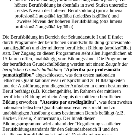
höhere Berufsbildung ist ebenfalls in zwei Stufen unterteilt:
- erstes Niveau der höheren Berufsbildung (pirmā līmeņa
profesionālā augstākā izglītība (koledžas izglītība)) und
- zweites Niveau der höheren Berufsbildung (otrā līmeņa
profesionālā augstākā izglītība).
Die Berufsbildung im Bereich der Sekundarstufe I und II findet
durch Programme der beruflichen Grundschulbildung (profesionālo
pamatizglītību) und der mittleren beruflichen Bildung (arodizglītība)
statt. Der Zugang zu diesen Programmen steht allen Jugendlichen ab
15 Jahren offen, unabhängig vom Bildungsstand. Die Programme
der beruflichen Grundschulbildung werden mit einem
Zeugnis der
beruflichen Grundschulbildung
"Apliecība par profesionālo
pamatizglītību"
abgeschlossen, was dem ersten nationalen
lettischen Qualifikationsniveau entspricht und zu Hilfstätigkeiten
und der Ausführung grundlegender Aufgaben in einem bestimmten
Beruf befähigt (z.B. Küchengehilfe). Im Rahmen der mittleren
beruflichen Bildung wird ein Zeugnis der mittleren beruflichen
Bildung erworben
"Atestāts par arodizglītību",
was dem zweiten
nationalen lettischen Qualifikationsniveau entspricht und zur
unabhängigen Ausübung eines bestimmten Berufs befähigt (z.B.
Bäcker, Friseur, Zimmermann). Der Inhalt dieser
Bildungsprogramme wird anhand der "Regulierung staatlicher
Berufsbildungsstandards für den Sekundarbereich II und den
staatlichen Berufsbildungsstandard" (Noteikumi par valsts