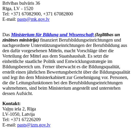
Brīvības bulvāris 36
Rīga, LV - 1520
Tel: +371 67082900, +371 67082800
E-mail:
pasts@mk.gov.lv
Das
Ministerium für Bildung und Wissenschaft
(Izglītības un
zinātnes ministrija)
finanziert Berufsbildungseinrichtungen und
nachgeordnete Unterstützungseinrichtungen der Berufsbildung aus
den dafür vorgesehenen Mitteln, macht Vorschläge über die
Verteilung der Mittel aus dem Staatshaushalt. Es setzt die
einheitliche staatliche Politik und Entwicklungsstrategie im
Bildungsbereich um. Ferner überwacht es die Bildungsqualität,
erstellt einen jährlichen Bewertungsbericht über die Bildungsqualität
und legt ihn dem Ministerkabinett zur Genehmigung vor. Personen,
die die Leitungsfunktionen bei den Berufsbildungseinrichtungen
wahrnehmen, sind beim Ministerium angestellt und unterstehen
dessen Aufsicht.
Kontakt:
Vaļņu iela 2, Rīga
LV-1050, Latvija
Tel: +371 67226209
E-mail:
pasts@izm.gov.lv