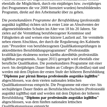
ebenfalls die Möglichkeit, durch ein einjähriges bzw. zweijähriges
(bei Programmen die vor 2009 lizenziert wurden) berufsbildendes
Programm, direkt auf den Arbeitsmarkt über zu gehen.
Die
postsekundären Programme der Berufsbildung
(profesionālā
augstākā izglītība) richten sich in erster Linie an Absolventen der
allgemeinbildenden Schulen im Alter von 18 bis 20 Jahren. Sie
zielen auf die Vermittlung berufsbezogener Kenntnisse und
Fähigkeiten ab und weisen eine kürzere Laufzeit auf. Sie vermitteln
neben einem Abschluss, der durch die Regulierung des Kabinetts
zum "Prozedere von berufsbezogenen Qualifikationsprüfungen in
akkreditierten Berufsbildungsprogrammen" (Profesionālās
kvalifikācijas eksāmenu norises kārtība akreditētās profesionālās
izglītības programmās, August 2011) geregelt wird ebenfalls eine
berufliche Qualifikation. Die postsekundären Programme mit einer
zwei- bis dreijährigen Dauer finden an Colleges (Koledžas) statt und
werden mit dem Diplom der ersten Stufe der höheren Berufsbildung
"Diplomu par pirmā līmeņa profesionālo augstāko izglītību"
abgeschlossen, was dem vierten nationalen lettischen
Qualifikationsniveau entspricht. Die Programme mit einer vier- bis
sechsjährigen Dauer finden an Berufsfachhochschulen (Profesionālā
augstākā izglītība) statt und werden mit dem Diplom der höheren
Berufsbildung
"Diploms par profesionālo augstāko izglītību"
abgeschlossen, was dem fünften nationalen lettischen
Qualifikationsniveau entspricht..