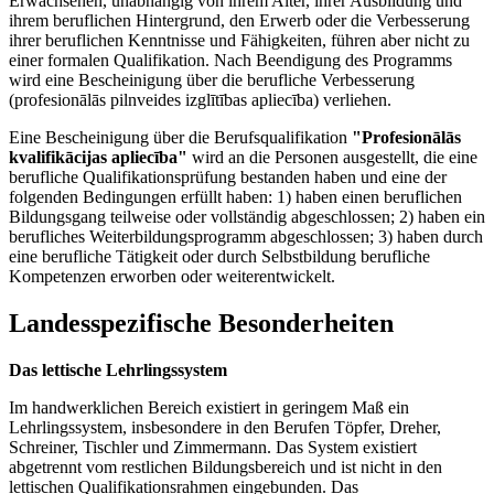
Erwachsenen, unabhängig von ihrem Alter, ihrer Ausbildung und
ihrem beruflichen Hintergrund, den Erwerb oder die Verbesserung
ihrer beruflichen Kenntnisse und Fähigkeiten, führen aber nicht zu
einer formalen Qualifikation. Nach Beendigung des Programms
wird eine Bescheinigung über die berufliche Verbesserung
(profesionālās pilnveides izglītības apliecība) verliehen.
Eine Bescheinigung über die Berufsqualifikation
"Profesionālās
kvalifikācijas apliecība"
wird an die Personen ausgestellt, die eine
berufliche Qualifikationsprüfung bestanden haben und eine der
folgenden Bedingungen erfüllt haben: 1) haben einen beruflichen
Bildungsgang teilweise oder vollständig abgeschlossen; 2) haben ein
berufliches Weiterbildungsprogramm abgeschlossen; 3) haben durch
eine berufliche Tätigkeit oder durch Selbstbildung berufliche
Kompetenzen erworben oder weiterentwickelt.
Landesspezifische Besonderheiten
Das lettische Lehrlingssystem
Im handwerklichen Bereich existiert in geringem Maß ein
Lehrlingssystem, insbesondere in den Berufen Töpfer, Dreher,
Schreiner, Tischler und Zimmermann. Das System existiert
abgetrennt vom restlichen Bildungsbereich und ist nicht in den
lettischen Qualifikationsrahmen eingebunden. Das