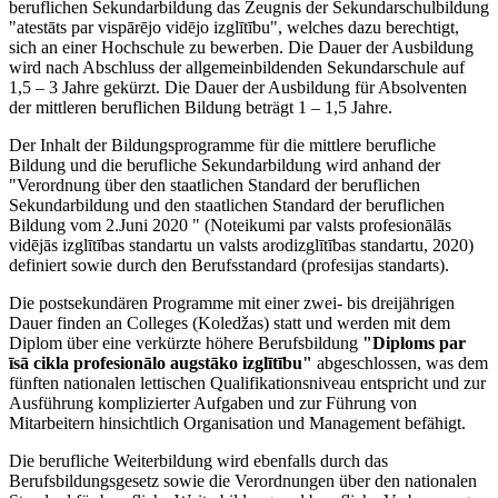
beruflichen Sekundarbildung das Zeugnis der Sekundarschulbildung
"atestāts par vispārējo vidējo izglītību", welches dazu berechtigt,
sich an einer Hochschule zu bewerben. Die Dauer der Ausbildung
wird nach Abschluss der allgemeinbildenden Sekundarschule auf
1,5 – 3 Jahre gekürzt. Die Dauer der Ausbildung für Absolventen
der mittleren beruflichen Bildung beträgt 1 – 1,5 Jahre.
Der Inhalt der Bildungsprogramme für die mittlere berufliche
Bildung und die berufliche Sekundarbildung wird anhand der
"Verordnung über den staatlichen Standard der beruflichen
Sekundarbildung und den staatlichen Standard der beruflichen
Bildung vom 2.Juni 2020 " (Noteikumi par valsts profesionālās
vidējās izglītības standartu un valsts arodizglītības standartu, 2020)
definiert sowie durch den Berufsstandard (profesijas standarts).
Die postsekundären Programme mit einer zwei- bis dreijährigen
Dauer finden an Colleges (Koledžas) statt und werden mit dem
Diplom über eine verkürzte höhere Berufsbildung
"Diploms par
īsā cikla profesionālo augstāko izglītību"
abgeschlossen, was dem
fünften nationalen lettischen Qualifikationsniveau entspricht und zur
Ausführung komplizierter Aufgaben und zur Führung von
Mitarbeitern hinsichtlich Organisation und Management befähigt.
Die berufliche Weiterbildung wird ebenfalls durch das
Berufsbildungsgesetz sowie die Verordnungen über den nationalen