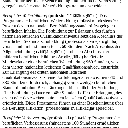
Standard für berufliche Weiterbildung und berufliche Verbessrung
geregelt, welche zwei Weiterbildungsarten unterscheiden:
Berufliche Weiterbildung
(profesionālā tālākizglītība): Das
Programm der beruflichen Weiterbildung umfasst mindestens 30
Prozent des im nationalen Berufsbildungsstandard festgelegten
beruflichen Inhalts. Die Fortbildung zur Erlangung des fünften
nationalen lettischen Qualifikationsniveaus setzt den Abschluss der
beruflichen Sekundarschulbildung (profesionālā vidējā izglītība)
voraus und umfasst mindestens 760 Stunden. Nach Abschluss der
Allgemeinbildung (vidējā izglītība) und nach Abschluss der
mittleren beruflichen Bildung (Arodizglītība) beträgt die
Mindestdauer einer beruflichen Weiterbildung 960 Stunden, was
dem vierten nationalen lettischen Qualifikationsniveau entspricht.
Zur Erlangung des dritten nationalen lettischen
Qualifikationsniveaus ist eine Fortbildungsdauer zwischen 640 und
880 Stunden erforderlich, abhängig vom jeweiligen beruflichen
Standard und ohne Beschränkungen hinsichtlich der Vorbildung.
Eine Fortbildungsdauer von 480 Stunden ist für die Erlangung des
ersten oder des zweiten nationalen lettischen Qualifikationsniveaus
erforderlich. Diese Programme führen zu einer Bescheinigung über
die Berufsqualifikation (profesionālās kvalifikācijas apliecība).
Berufliche Verbesserung
(profesionālā pilnveide): Programme der
beruflichen Verbesserung (mindestens 160 Stunden) ermöglichen