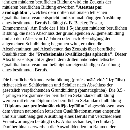
jährigen mittleren beruflichen Bildung wird ein Zeugnis der
mittleren beruflichen Bildung erworben
"Atestāts par
arodizglītību"
, welches dem dritten nationalen lettischen
Qualifikationsniveau entspricht und zur unabhängigen Ausübung
eines bestimmten Berufs befähigt (z.B. Bäcker, Friseur,
Zimmermann). Am Ende der 1 bis 1,5-jährigen mittleren beruflichen
Bildung, die nach Abschluss der grundlegenden Allgemeinbildung
und ab dem Alter von 17 Jahren oder nach Beendigung der
allgemeinen Schulbildung begonnen wird, erhalten die
Absolventinnen und Absolventen das Zeugnis über berufliche
Qualifikation, die
"Profesionālās kvalifikācijas apliecība"
. Dieser
Abschluss entspricht zugleich dem dritten nationalen lettischen
Qualifikationsniveau und befähigt zur eigenständigen Ausübung
eines bestimmten Berufs.
Die berufliche Sekundarschulbildung (profesionālā vidējā izglītība)
richtet sich an Schülerinnen und Schüler nach Abschluss der
gesetzlich verpflichtenden Grundbildung (pamatizglītība). Die 3,5 -
4-jährigen Programme der beruflichen Sekundarschulbildung
werden mit einem Diplom der beruflichen Sekundarschulbildung
"Diploms par profesionālo vidējo izglītību"
abgeschlossen, was
dem vierten nationalen lettischen Qualifikationsniveau entspricht
und zur unabhängigen Ausübung eines Berufs mit verschiedenen
Verantwortungen befähigt (z.B. Automechaniker, Techniker).
Darüber hinaus erwerben die Auszubildenden im Rahmen der