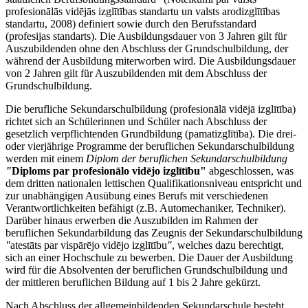
profesionālās vidējās izglītības standartu un valsts arodizglītības
standartu, 2008) definiert sowie durch den Berufsstandard
(profesijas standarts). Die Ausbildungsdauer von 3 Jahren gilt für
Auszubildenden ohne den Abschluss der Grundschulbildung, der
während der Ausbildung miterworben wird. Die Ausbildungsdauer
von 2 Jahren gilt für Auszubildenden mit dem Abschluss der
Grundschulbildung.
Die berufliche Sekundarschulbildung (profesionālā vidējā izglītība)
richtet sich an Schülerinnen und Schüler nach Abschluss der
gesetzlich verpflichtenden Grundbildung (pamatizglītība). Die drei-
oder vierjährige Programme der beruflichen Sekundarschulbildung
werden mit einem
Diplom der beruflichen Sekundarschulbildung
"
Diploms par profesionālo vidējo izglītību"
abgeschlossen, was
dem dritten nationalen lettischen Qualifikationsniveau entspricht und
zur unabhängigen Ausübung eines Berufs mit verschiedenen
Verantwortlichkeiten befähigt (z.B. Automechaniker, Techniker).
Darüber hinaus erwerben die Auszubilden im Rahmen der
beruflichen Sekundarbildung das Zeugnis der Sekundarschulbildung
"
atestāts par vispārējo vidējo izglītību
"
, welches dazu berechtigt,
sich an einer Hochschule zu bewerben. Die Dauer der Ausbildung
wird für die Absolventen der beruflichen Grundschulbildung und
der mittleren beruflichen Bildung auf 1 bis 2 Jahre gekürzt.
Nach Abschluss der allgemeinbildenden Sekundarschule besteht