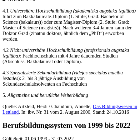
4.1
Universitäre Hochschulbildung (akademiska augstaka izglitiba)
führt zum Bakkalaureate-Diplom (1. Stufe; Grad: Bachelor of
Science (bakalaurs)) oder zum Magister-Diplom (2. Stufe; Grad:
Master of Science (magistrs)). Nach weiteren 3-4 Jahren kann der
Doktor-Grad (zinatnu doktors, ähnlich dem „PhD“) erworben
werden.
4.2
Nicht-universitäre Hochschulbildung (profesionala augstaka
izglitiba):
Fachhochschulen mit 4 Jahre dauernden Studien
(Abschluss: Bakkalaureat oder Diplom).
4.3
Spezialisierte Sekundarbildung (videjas specialas macibu
iestades
): 2- bis 3-jährige Ausbildung von
Sekundarschulabsolventen an Fachschulen
5.
Allgemeine und berufliche Weiterbildung
Quelle: Artzfeld, Heidi / Chaudhuri, Annette,
Das Bildungswesen in
Lettland
. In: ibv, Nr. 31 vom 2. August 2000, Stand: 24.10.2016
Berufsbildungssystem von 1999 bis 2022
Gültigkeit:
01.06.1999 - 31.03.2022