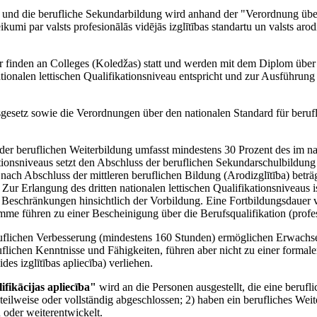
g und die berufliche Sekundarbildung wird anhand der "Verordnung übe
umi par valsts profesionālās vidējās izglītības standartu un valsts arod
r finden an Colleges (Koledžas) statt und werden mit dem Diplom über
ionalen lettischen Qualifikationsniveau entspricht und zur Ausführun
sgesetz sowie die Verordnungen über den nationalen Standard für beruf
der beruflichen Weiterbildung umfasst mindestens 30 Prozent des im nat
ationsniveaus setzt den Abschluss der beruflichen Sekundarschulbildung 
nach Abschluss der mittleren beruflichen Bildung (Arodizglītība) betr
. Zur Erlangung des dritten nationalen lettischen Qualifikationsniveau
 Beschränkungen hinsichtlich der Vorbildung. Eine Fortbildungsdauer v
mme führen zu einer Bescheinigung über die Berufsqualifikation (profesi
ruflichen Verbesserung (mindestens 160 Stunden) ermöglichen Erwachs
uflichen Kenntnisse und Fähigkeiten, führen aber nicht zu einer form
es izglītības apliecība) verliehen.
ifikācijas apliecība"
wird an die Personen ausgestellt, die eine beruf
teilweise oder vollständig abgeschlossen; 2) haben ein berufliches We
 oder weiterentwickelt.