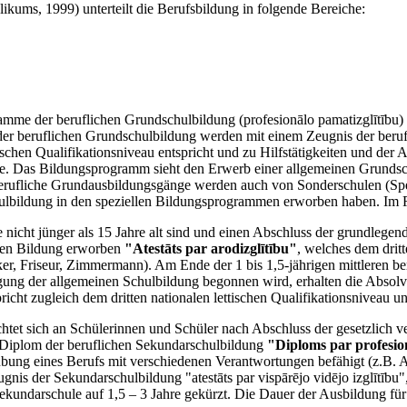
likums, 1999) unterteilt die Berufsbildung in folgende Bereiche:
amme der beruflichen Grundschulbildung (profesionālo pamatizglītību)
der beruflichen Grundschulbildung werden mit einem Zeugnis der beru
ischen Qualifikationsniveau entspricht und zu Hilfstätigkeiten und de
re. Das Bildungsprogramm sieht den Erwerb einer allgemeinen Grundsch
berufliche Grundausbildungsgänge werden auch von Sonderschulen (Spe
chulbildung in den speziellen Bildungsprogrammen erworben haben. Im 
e nicht jünger als 15 Jahre alt sind und einen Abschluss der grundleg
ichen Bildung erworben
"Atestāts par arodizglītību"
, welches dem dritt
r, Friseur, Zimmermann). Am Ende der 1 bis 1,5-jährigen mittleren be
ng der allgemeinen Schulbildung begonnen wird, erhalten die Absolve
pricht zugleich dem dritten nationalen lettischen Qualifikationsniveau
ichtet sich an Schülerinnen und Schüler nach Abschluss der gesetzlich v
Diplom der beruflichen Sekundarschulbildung
"Diploms par profesion
sübung eines Berufs mit verschiedenen Verantwortungen befähigt (z.B.
s der Sekundarschulbildung "atestāts par vispārējo vidējo izglītību"
undarschule auf 1,5 – 3 Jahre gekürzt. Die Dauer der Ausbildung für A