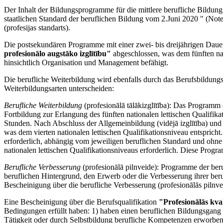
Der Inhalt der Bildungsprogramme für die mittlere berufliche Bildun
staatlichen Standard der beruflichen Bildung vom 2.Juni 2020 " (Noteik
(profesijas standarts).
Die postsekundären Programme mit einer zwei- bis dreijährigen Daue
profesionālo augstāko izglītību"
abgeschlossen, was dem fünften nat
hinsichtlich Organisation und Management befähigt.
Die berufliche Weiterbildung wird ebenfalls durch das Berufsbildung
Weiterbildungsarten unterscheiden:
Berufliche Weiterbildung
(profesionālā tālākizglītība): Das Programm 
Fortbildung zur Erlangung des fünften nationalen lettischen Qualifik
Stunden. Nach Abschluss der Allgemeinbildung (vidējā izglītība) und 
was dem vierten nationalen lettischen Qualifikationsniveau entspricht
erforderlich, abhängig vom jeweiligen beruflichen Standard und ohne
nationalen lettischen Qualifikationsniveaus erforderlich. Diese Progra
Berufliche Verbesserung
(profesionālā pilnveide): Programme der be
beruflichen Hintergrund, den Erwerb oder die Verbesserung ihrer ber
Bescheinigung über die berufliche Verbesserung (profesionālās pilnveid
Eine Bescheinigung über die Berufsqualifikation
"Profesionālās kval
Bedingungen erfüllt haben: 1) haben einen beruflichen Bildungsgang 
Tätigkeit oder durch Selbstbildung berufliche Kompetenzen erworben