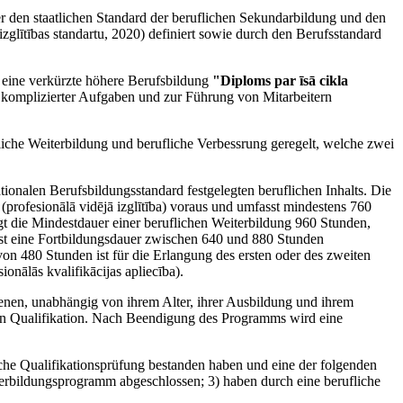
r den staatlichen Standard der beruflichen Sekundarbildung und den
izglītības standartu, 2020) definiert sowie durch den Berufsstandard
 eine verkürzte höhere Berufsbildung
"Diploms par īsā cikla
g komplizierter Aufgaben und zur Führung von Mitarbeitern
liche Weiterbildung und berufliche Verbessrung geregelt, welche zwei
ionalen Berufsbildungsstandard festgelegten beruflichen Inhalts. Die
(profesionālā vidējā izglītība) voraus und umfasst mindestens 760
ägt die Mindestdauer einer beruflichen Weiterbildung 960 Stunden,
s ist eine Fortbildungsdauer zwischen 640 und 880 Stunden
on 480 Stunden ist für die Erlangung des ersten oder des zweiten
onālās kvalifikācijas apliecība).
enen, unabhängig von ihrem Alter, ihrer Ausbildung und ihrem
alen Qualifikation. Nach Beendigung des Programms wird eine
liche Qualifikationsprüfung bestanden haben und eine der folgenden
iterbildungsprogramm abgeschlossen; 3) haben durch eine berufliche