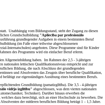
 statt. Unabhängig vom Bildungsstand, steht der Zugang zu diesen
flichen Grundschulbildung
"Apliecība par profesionālo
r Ausführung grundlegender Aufgaben in einem bestimmten Beruf
ulbildung (im Falle einer teilweise abgeschlossenen
zial-Internatschulen) angeboten. Diese Programme sind für Kinder
Rahmen des Programms wird ein einfacher Beruf erlernt.
enden Allgemeinbildung haben. Im Rahmen der 2,5 - 3-jährigen
en nationalen lettischen Qualifikationsniveau entspricht und zur
ruflichen Bildung, die nach Abschluss der grundlegenden
ntinnen und Absolventen das Zeugnis über berufliche Qualifikation,
 und befähigt zur eigenständigen Ausübung eines bestimmten Berufs.
erpflichtenden Grundbildung (pamatizglītība). Die 3,5 - 4-jährigen
ālo vidējo izglītību"
abgeschlossen, was dem vierten nationalen
 Automechaniker, Techniker). Darüber hinaus erwerben die
, welches dazu berechtigt, sich an einer Hochschule zu bewerben. Die
bsolventen der mittleren beruflichen Bildung beträgt 1 – 1,5 Jahre.