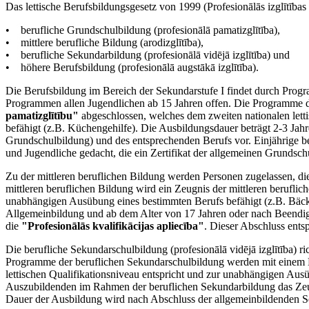
Das lettische Berufsbildungsgesetz von 1999 (Profesionālās izglītības 
• berufliche Grundschulbildung (profesionālā pamatizglītība),
• mittlere berufliche Bildung (arodizglītība),
• berufliche Sekundarbildung (profesionālā vidējā izglītība) und
• höhere Berufsbildung (profesionālā augstākā izglītība).
Die Berufsbildung im Bereich der Sekundarstufe I findet durch Progr
Programmen allen Jugendlichen ab 15 Jahren offen. Die Programme 
pamatizglītību"
abgeschlossen, welches dem zweiten nationalen lett
befähigt (z.B. Küchengehilfe). Die Ausbildungsdauer beträgt 2-3 Jah
Grundschulbildung) und des entsprechenden Berufs vor. Einjährige 
und Jugendliche gedacht, die ein Zertifikat der allgemeinen Grunds
Zu der mittleren beruflichen Bildung werden Personen zugelassen, di
mittleren beruflichen Bildung wird ein Zeugnis der mittleren berufl
unabhängigen Ausübung eines bestimmten Berufs befähigt (z.B. Bäcke
Allgemeinbildung und ab dem Alter von 17 Jahren oder nach Beendigu
die
"Profesionālās kvalifikācijas apliecība"
. Dieser Abschluss ents
Die berufliche Sekundarschulbildung (profesionālā vidējā izglītība) r
Programme der beruflichen Sekundarschulbildung werden mit einem 
lettischen Qualifikationsniveau entspricht und zur unabhängigen Au
Auszubildenden im Rahmen der beruflichen Sekundarbildung das Zeugni
Dauer der Ausbildung wird nach Abschluss der allgemeinbildenden Sek