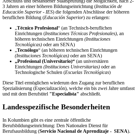
Abschluss und bestandener Staatsprüfung) die Möglichkeit, nach 2-
3 Jahren an einer höheren Bildungseinrichtung (
Institución de
Educación Superior - IES
) die folgenden Abschlüsse der höheren
beruflichen Bildung (
Educación Superior
) zu erlangen:
„
Técnico Profesional
“ (an Technisch-beruflichen
Einrichtungen (
Instituciones Técnicas Profesionales)
,
an
höheren technischen Einrichtungen
(Instituciones
Tecnológicas)
oder am SENA)
„
Tecnólogo
“ (an höheren technischen Einrichtungen
(Instituciones Tecnológicas)
oder am SENA)
„Profesional (Universitario)“
(an universitären
Einrichtungen
(Instituciones Universitarias)
oder an
Technologische Schulen (
Escuelas Tecnológicas
)
Diese Titel ermöglichen wiederum den Zugang zur beruflichen
Spezialisierung (Especialización), welche ein bis zwei Jahre umfasst
und mit dem Berufstitel
"Especialista"
abschließt.
Landesspezifische Besonderheiten
In Kolumbien gibt es eine zentrale öffentliche
Berufsbildungseinrichtung: Den Nationalen Dienst für
Berufsausbildung (
Servicio Nacional de Aprendizaje - SENA
).