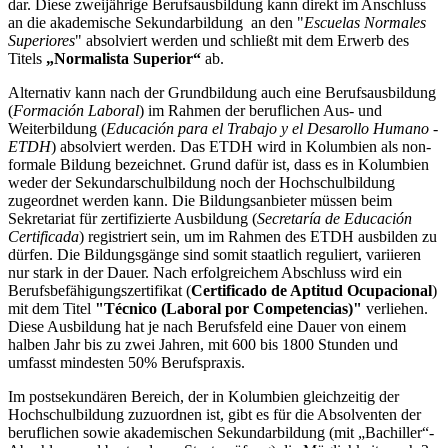
dar. Diese zweijährige Berufsausbildung kann direkt im Anschluss
an die akademische Sekundarbildung an den "
Escuelas Normales
Superiores
" absolviert werden und schließt mit dem Erwerb des
Titels
„Normalista Superior“
ab.
Alternativ kann nach der Grundbildung auch eine Berufsausbildung
(
Formación Laboral
) im Rahmen der beruflichen Aus- und
Weiterbildung (
Educación para el Trabajo y el Desarollo Humano -
ETDH
) absolviert werden. Das ETDH wird in Kolumbien als non-
formale Bildung bezeichnet. Grund dafür ist, dass es in Kolumbien
weder der Sekundarschulbildung noch der Hochschulbildung
zugeordnet werden kann. Die Bildungsanbieter müssen beim
Sekretariat für zertifizierte Ausbildung
(
Secretaría de Educación
Certificada
) registriert sein, um im Rahmen des ETDH ausbilden zu
dürfen. Die Bildungsgänge sind somit staatlich reguliert, variieren
nur stark in der Dauer. Nach erfolgreichem Abschluss wird ein
Berufsbefähigungszertifikat (
Certificado de Aptitud Ocupacional
)
mit dem Titel
"Técnico (Laboral por Competencias)"
verliehen.
Diese Ausbildung hat je nach Berufsfeld eine Dauer von einem
halben Jahr bis zu zwei Jahren, mit 600 bis 1800 Stunden und
umfasst mindesten 50% Berufspraxis.
Im postsekundären Bereich, der in Kolumbien gleichzeitig der
Hochschulbildung zuzuordnen ist, gibt es für die Absolventen der
beruflichen sowie akademischen Sekundarbildung (mit „Bachiller“-