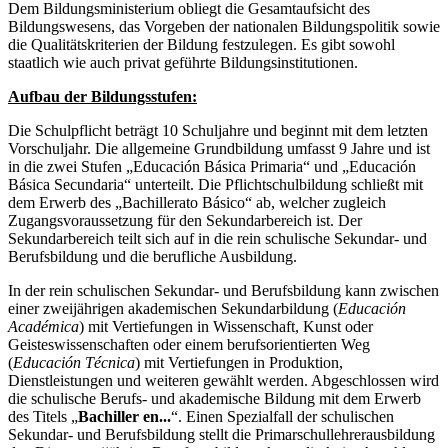
Dem Bildungsministerium obliegt die Gesamtaufsicht des
Bildungswesens, das Vorgeben der nationalen Bildungspolitik sowie
die Qualitätskriterien der Bildung festzulegen. Es gibt sowohl
staatlich wie auch privat geführte Bildungsinstitutionen.
Aufbau der Bildungsstufen:
Die Schulpflicht beträgt 10 Schuljahre und beginnt mit dem letzten
Vorschuljahr. Die allgemeine Grundbildung umfasst 9 Jahre und ist
in die zwei Stufen „Educación Básica Primaria“ und „Educación
Básica Secundaria“ unterteilt. Die Pflichtschulbildung schließt mit
dem Erwerb des „Bachillerato Básico“ ab, welcher zugleich
Zugangsvoraussetzung für den Sekundarbereich ist. Der
Sekundarbereich teilt sich auf in die rein schulische Sekundar- und
Berufsbildung und die berufliche Ausbildung.
In der rein schulischen Sekundar- und Berufsbildung kann zwischen
einer zweijährigen akademischen Sekundarbildung (
Educación
Académica
) mit Vertiefungen in Wissenschaft, Kunst oder
Geisteswissenschaften oder einem berufsorientierten Weg
(
Educación Técnica
) mit Vertiefungen in Produktion,
Dienstleistungen und weiteren gewählt werden. Abgeschlossen wird
die schulische Berufs- und akademische Bildung mit dem Erwerb
des Titels „
Bachiller en...
“. Einen Spezialfall der schulischen
Sekundar- und Berufsbildung stellt die Primarschullehrerausbildung