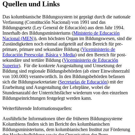
Quellen und Links
Das kolumbianische Bildungssystem ist geprägt durch die nationale
Verfassung (Constitución Nacional) von 1991 und das
Bildungsgesetz (Ley General de Educación) aus dem Jahr 1994.
Innerhalb des Bildungsministeriums (
Ministerio de Educación
Nacional (MEN)
), dem höchsten Organ im Bildungswesen, sind die
Zuständigkeiten noch einmal aufgeteilt auf den Bereich für pre-
primare, primare und sekundäre Bildung (
Viceministerio de
Educación Preescolar, Básica y Media
) und den Bereich für post-
sekundäre und tertiäre Bildung (
Viceministerio de Educación
Superior
). Für die konkrete Ausgestaltung und Umsetzung der
Bildung sind regionale Bildungsbehörden (ab einer Einwohnerzahl
von 100.000) verantwortlich. In den Bildungsbehörden befassen
sich die Bildungssekretariate (
Secretarías de Educación
) mit der
Erarbeitung und Ausgestaltung der Lehrpläne, wobei die
Stundenanzahl der Unterrichtsfächer wiederum von den einzelnen
Bildungseinrichtungen festgelegt werden kann.
Weiterführende Informationsquellen:
Ausführliche Informationen über die früheren Bildungssysteme
Kolumbiens finden sich im Bericht des kolumbianischen
Bildungsministeriums, dem kolumbianischen Institut zur Förderung
der Hochschulbildung sowie der Organisation der Ibero-