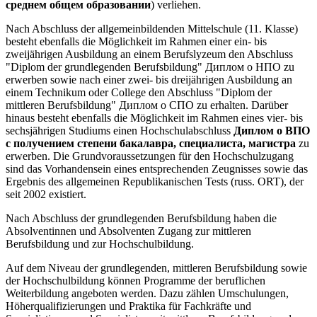
среднем общем образовании
) verliehen.
Nach Abschluss der allgemeinbildenden Mittelschule (11. Klasse)
besteht ebenfalls die Möglichkeit im Rahmen einer ein- bis
zweijährigen Ausbildung an einem Berufslyzeum den Abschluss
"Diplom der grundlegenden Berufsbildung" Диплом о НПО zu
erwerben sowie nach einer zwei- bis dreijährigen Ausbildung an
einem Technikum oder College den Abschluss "Diplom der
mittleren Berufsbildung" Диплом о СПО zu erhalten. Darüber
hinaus besteht ebenfalls die Möglichkeit im Rahmen eines vier- bis
sechsjährigen Studiums einen Hochschulabschluss
Диплом о ВПО
с получением степени бакалавра, специалиста, магистра
zu
erwerben. Die Grundvoraussetzungen für den Hochschulzugang
sind das Vorhandensein eines entsprechenden Zeugnisses sowie das
Ergebnis des allgemeinen Republikanischen Tests (russ. ORT), der
seit 2002 existiert.
Nach Abschluss der grundlegenden Berufsbildung haben die
Absolventinnen und Absolventen Zugang zur mittleren
Berufsbildung und zur Hochschulbildung.
Auf dem Niveau der grundlegenden, mittleren Berufsbildung sowie
der Hochschulbildung können Programme der beruflichen
Weiterbildung angeboten werden. Dazu zählen Umschulungen,
Höherqualifizierungen und Praktika für Fachkräfte und