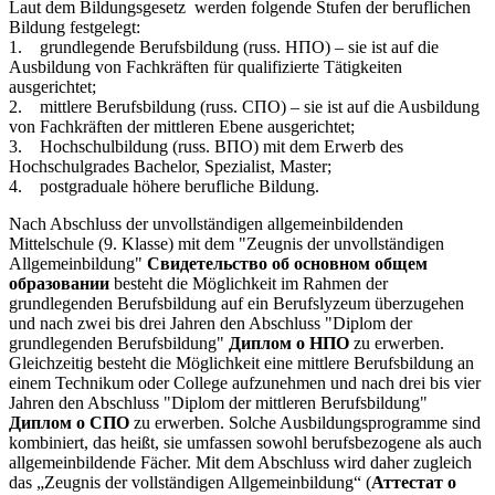
Laut dem Bildungsgesetz werden folgende Stufen der beruflichen
Bildung festgelegt:
1. grundlegende Berufsbildung (russ. НПО) – sie ist auf die
Ausbildung von Fachkräften für qualifizierte Tätigkeiten
ausgerichtet;
2. mittlere Berufsbildung (russ. СПО) – sie ist auf die Ausbildung
von Fachkräften der mittleren Ebene ausgerichtet;
3. Hochschulbildung (russ. ВПО) mit dem Erwerb des
Hochschulgrades Bachelor, Spezialist, Master;
4. postgraduale höhere berufliche Bildung.
Nach Abschluss der unvollständigen allgemeinbildenden
Mittelschule (9. Klasse) mit dem "Zeugnis der unvollständigen
Allgemeinbildung"
Свидетельство об основном общем
образовании
besteht die Möglichkeit im Rahmen der
grundlegenden Berufsbildung auf ein Berufslyzeum überzugehen
und nach zwei bis drei Jahren den Abschluss "Diplom der
grundlegenden Berufsbildung"
Диплом о НПО
zu erwerben.
Gleichzeitig besteht die Möglichkeit eine mittlere Berufsbildung an
einem Technikum oder College aufzunehmen und nach drei bis vier
Jahren den Abschluss "Diplom der mittleren Berufsbildung"
Диплом о СПО
zu erwerben. Solche Ausbildungsprogramme sind
kombiniert, das heißt, sie umfassen sowohl berufsbezogene als auch
allgemeinbildende Fächer. Mit dem Abschluss wird daher zugleich
das „Zeugnis der vollständigen Allgemeinbildung“ (
Аттестат о