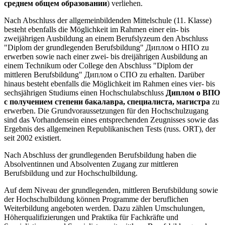
среднем общем образовании
) verliehen.
Nach Abschluss der allgemeinbildenden Mittelschule (11. Klasse)
besteht ebenfalls die Möglichkeit im Rahmen einer ein- bis
zweijährigen Ausbildung an einem Berufslyzeum den Abschluss
"Diplom der grundlegenden Berufsbildung" Диплом о НПО zu
erwerben sowie nach einer zwei- bis dreijährigen Ausbildung an
einem Technikum oder College den Abschluss "Diplom der
mittleren Berufsbildung" Диплом о СПО zu erhalten. Darüber
hinaus besteht ebenfalls die Möglichkeit im Rahmen eines vier- bis
sechsjährigen Studiums einen Hochschulabschluss
Диплом о ВПО
с получением степени бакалавра, специалиста, магистра
zu
erwerben. Die Grundvoraussetzungen für den Hochschulzugang
sind das Vorhandensein eines entsprechenden Zeugnisses sowie das
Ergebnis des allgemeinen Republikanischen Tests (russ. ORT), der
seit 2002 existiert.
Nach Abschluss der grundlegenden Berufsbildung haben die
Absolventinnen und Absolventen Zugang zur mittleren
Berufsbildung und zur Hochschulbildung.
Auf dem Niveau der grundlegenden, mittleren Berufsbildung sowie
der Hochschulbildung können Programme der beruflichen
Weiterbildung angeboten werden. Dazu zählen Umschulungen,
Höherqualifizierungen und Praktika für Fachkräfte und