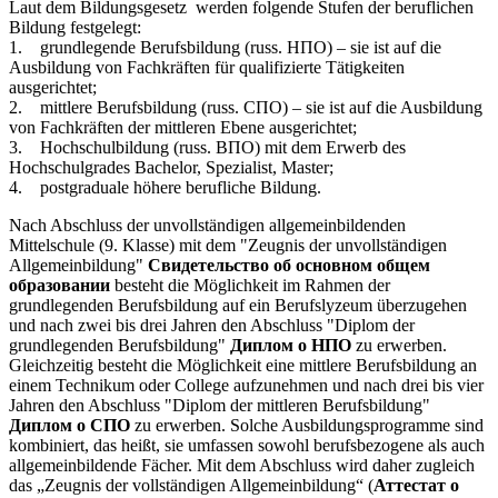
Laut dem Bildungsgesetz werden folgende Stufen der beruflichen
Bildung festgelegt:
1. grundlegende Berufsbildung (russ. НПО) – sie ist auf die
Ausbildung von Fachkräften für qualifizierte Tätigkeiten
ausgerichtet;
2. mittlere Berufsbildung (russ. СПО) – sie ist auf die Ausbildung
von Fachkräften der mittleren Ebene ausgerichtet;
3. Hochschulbildung (russ. ВПО) mit dem Erwerb des
Hochschulgrades Bachelor, Spezialist, Master;
4. postgraduale höhere berufliche Bildung.
Nach Abschluss der unvollständigen allgemeinbildenden
Mittelschule (9. Klasse) mit dem "Zeugnis der unvollständigen
Allgemeinbildung"
Свидетельство об основном общем
образовании
besteht die Möglichkeit im Rahmen der
grundlegenden Berufsbildung auf ein Berufslyzeum überzugehen
und nach zwei bis drei Jahren den Abschluss "Diplom der
grundlegenden Berufsbildung"
Диплом о НПО
zu erwerben.
Gleichzeitig besteht die Möglichkeit eine mittlere Berufsbildung an
einem Technikum oder College aufzunehmen und nach drei bis vier
Jahren den Abschluss "Diplom der mittleren Berufsbildung"
Диплом о СПО
zu erwerben. Solche Ausbildungsprogramme sind
kombiniert, das heißt, sie umfassen sowohl berufsbezogene als auch
allgemeinbildende Fächer. Mit dem Abschluss wird daher zugleich
das „Zeugnis der vollständigen Allgemeinbildung“ (
Аттестат о