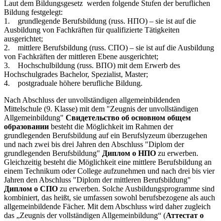
Laut dem Bildungsgesetz werden folgende Stufen der beruflichen
Bildung festgelegt:
1. grundlegende Berufsbildung (russ. НПО) – sie ist auf die
Ausbildung von Fachkräften für qualifizierte Tätigkeiten
ausgerichtet;
2. mittlere Berufsbildung (russ. СПО) – sie ist auf die Ausbildung
von Fachkräften der mittleren Ebene ausgerichtet;
3. Hochschulbildung (russ. ВПО) mit dem Erwerb des
Hochschulgrades Bachelor, Spezialist, Master;
4. postgraduale höhere berufliche Bildung.
Nach Abschluss der unvollständigen allgemeinbildenden
Mittelschule (9. Klasse) mit dem "Zeugnis der unvollständigen
Allgemeinbildung"
Свидетельство об основном общем
образовании
besteht die Möglichkeit im Rahmen der
grundlegenden Berufsbildung auf ein Berufslyzeum überzugehen
und nach zwei bis drei Jahren den Abschluss "Diplom der
grundlegenden Berufsbildung"
Диплом о НПО
zu erwerben.
Gleichzeitig besteht die Möglichkeit eine mittlere Berufsbildung an
einem Technikum oder College aufzunehmen und nach drei bis vier
Jahren den Abschluss "Diplom der mittleren Berufsbildung"
Диплом о СПО
zu erwerben. Solche Ausbildungsprogramme sind
kombiniert, das heißt, sie umfassen sowohl berufsbezogene als auch
allgemeinbildende Fächer. Mit dem Abschluss wird daher zugleich
das „Zeugnis der vollständigen Allgemeinbildung“ (
Аттестат о