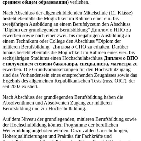
среднем общем образовании
) verliehen.
Nach Abschluss der allgemeinbildenden Mittelschule (11. Klasse)
besteht ebenfalls die Möglichkeit im Rahmen einer ein- bis
zweijährigen Ausbildung an einem Berufslyzeum den Abschluss
"Diplom der grundlegenden Berufsbildung" Диплом о НПО zu
erwerben sowie nach einer zwei- bis dreijährigen Ausbildung an
einem Technikum oder College den Abschluss "Diplom der
mittleren Berufsbildung" Диплом о СПО zu erhalten. Darüber
hinaus besteht ebenfalls die Möglichkeit im Rahmen eines vier- bis
sechsjährigen Studiums einen Hochschulabschluss
Диплом о ВПО
с получением степени бакалавра, специалиста, магистра
zu
erwerben. Die Grundvoraussetzungen für den Hochschulzugang
sind das Vorhandensein eines entsprechenden Zeugnisses sowie das
Ergebnis des allgemeinen Republikanischen Tests (russ. ORT), der
seit 2002 existiert.
Nach Abschluss der grundlegenden Berufsbildung haben die
Absolventinnen und Absolventen Zugang zur mittleren
Berufsbildung und zur Hochschulbildung.
Auf dem Niveau der grundlegenden, mittleren Berufsbildung sowie
der Hochschulbildung können Programme der beruflichen
Weiterbildung angeboten werden. Dazu zählen Umschulungen,
Höherqualifizierungen und Praktika für Fachkräfte und