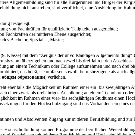
lere Allgemeinbildung sind für alle Bürgerinnen und Bürger der Kirgis
inbildung nicht anstreben, sind verpflichtet, eine Ausbildung im Rahm
dung festgelegt:
ng von Fachkräften für qualifizierte Tätigkeiten ausgerichtet;
on Fachkräften der mittleren Ebene ausgerichtet;
es Bachelor, Spezialist, Master;
 (9. Klasse) mit dem "Zeugnis der unvollständigen Allgemeinbildung"
rufslyzeum überzugehen und nach zwei bis drei Jahren den Abschluss
bildung an einem Technikum oder College aufzunehmen und nach drei bi
biniert, das heißt, sie umfassen sowohl berufsbezogene als auch allg
м общем образовании
) verliehen.
steht ebenfalls die Möglichkeit im Rahmen einer ein- bis zweijährige
 einer zwei- bis dreijährigen Ausbildung an einem Technikum oder C
glichkeit im Rahmen eines vier- bis sechsjährigen Studiums einen Ho
setzungen für den Hochschulzugang sind das Vorhandensein eines ent
ntinnen und Absolventen Zugang zur mittleren Berufsbildung und zur 
der Hochschulbildung können Programme der beruflichen Weiterbildu
en und Spezialisten mit mittlerer Berufsbildung und Hochschulbildung