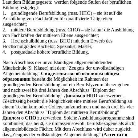
Laut dem Bildungsgesetz werden folgende Stufen der beruflichen
Bildung festgelegt:
1. grundlegende Berufsbildung (russ. НПО) – sie ist auf die
Ausbildung von Fachkräften für qualifizierte Tätigkeiten
ausgerichtet;
2. mittlere Berufsbildung (russ. СПО) – sie ist auf die Ausbildung
von Fachkräften der mittleren Ebene ausgerichtet;
3. Hochschulbildung (russ. ВПО) mit dem Erwerb des
Hochschulgrades Bachelor, Spezialist, Master;
4. postgraduale höhere berufliche Bildung.
Nach Abschluss der unvollständigen allgemeinbildenden
Mittelschule (9. Klasse) mit dem "Zeugnis der unvollständigen
Allgemeinbildung"
Свидетельство об основном общем
образовании
besteht die Möglichkeit im Rahmen der
grundlegenden Berufsbildung auf ein Berufslyzeum überzugehen
und nach zwei bis drei Jahren den Abschluss "Diplom der
grundlegenden Berufsbildung"
Диплом о НПО
zu erwerben.
Gleichzeitig besteht die Möglichkeit eine mittlere Berufsbildung an
einem Technikum oder College aufzunehmen und nach drei bis vier
Jahren den Abschluss "Diplom der mittleren Berufsbildung"
Диплом о СПО
zu erwerben. Solche Ausbildungsprogramme sind
kombiniert, das heißt, sie umfassen sowohl berufsbezogene als auch
allgemeinbildende Fächer. Mit dem Abschluss wird daher zugleich
das „Zeugnis der vollständigen Allgemeinbildung“ (
Аттестат о