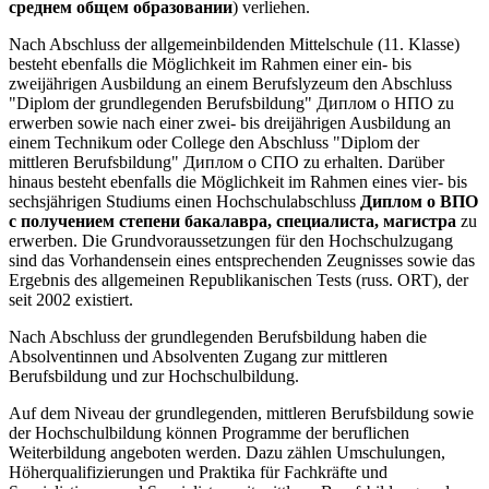
среднем общем образовании
) verliehen.
Nach Abschluss der allgemeinbildenden Mittelschule (11. Klasse)
besteht ebenfalls die Möglichkeit im Rahmen einer ein- bis
zweijährigen Ausbildung an einem Berufslyzeum den Abschluss
"Diplom der grundlegenden Berufsbildung" Диплом о НПО zu
erwerben sowie nach einer zwei- bis dreijährigen Ausbildung an
einem Technikum oder College den Abschluss "Diplom der
mittleren Berufsbildung" Диплом о СПО zu erhalten. Darüber
hinaus besteht ebenfalls die Möglichkeit im Rahmen eines vier- bis
sechsjährigen Studiums einen Hochschulabschluss
Диплом о ВПО
с получением степени бакалавра, специалиста, магистра
zu
erwerben. Die Grundvoraussetzungen für den Hochschulzugang
sind das Vorhandensein eines entsprechenden Zeugnisses sowie das
Ergebnis des allgemeinen Republikanischen Tests (russ. ORT), der
seit 2002 existiert.
Nach Abschluss der grundlegenden Berufsbildung haben die
Absolventinnen und Absolventen Zugang zur mittleren
Berufsbildung und zur Hochschulbildung.
Auf dem Niveau der grundlegenden, mittleren Berufsbildung sowie
der Hochschulbildung können Programme der beruflichen
Weiterbildung angeboten werden. Dazu zählen Umschulungen,
Höherqualifizierungen und Praktika für Fachkräfte und