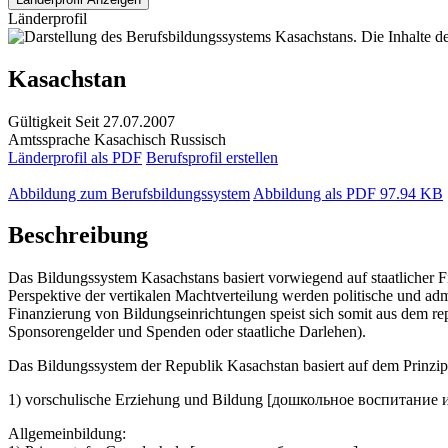
Länderprofil
Kasachstan
Gültigkeit
Seit 27.07.2007
Amtssprache
Kasachisch
Russisch
Länderprofil als PDF
Berufsprofil erstellen
Abbildung zum Berufsbildungssystem
Abbildung als PDF
97.94 KB
Beschreibung
Das Bildungssystem Kasachstans basiert vorwiegend auf staatlicher Fin
Perspektive der vertikalen Machtverteilung werden politische und a
Finanzierung von Bildungseinrichtungen speist sich somit aus dem re
Sponsorengelder und Spenden oder staatliche Darlehen).
Das Bildungssystem der Republik Kasachstan basiert auf dem Prinzip 
1) vorschulische Erziehung und Bildung [дошкольное воспитание 
Allgemeinbildung: