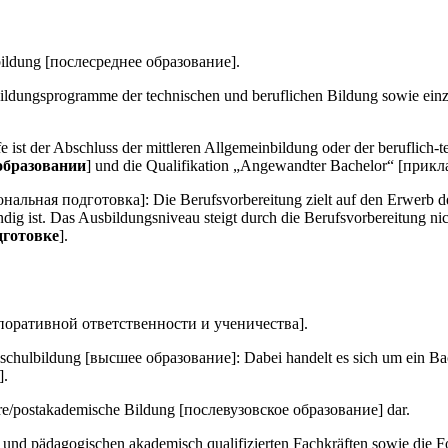
sbildung [послесреднее образование].
Bildungsprogramme der technischen und beruflichen Bildung sowie ei
e ist der Abschluss der mittleren Allgemeinbildung oder der beruflic
образовании
] und die Qualifikation „Angewandter Bachelor“ [прик
ональная подготовка]: Die Berufsvorbereitung zielt auf den Erwerb d
ndig ist. Das Ausbildungsniveau steigt durch die Berufsvorbereitung n
дготовке
].
рпоративной ответственности и ученичества].
chschulbildung [высшее образование]: Dabei handelt es sich um ein Ba
].
tiäre/postakademische Bildung [послевузовское образование] dar.
n und pädagogischen akademisch qualifizierten Fachkräften sowie die F