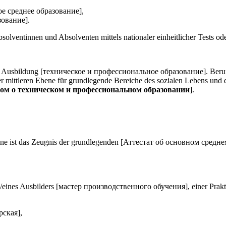
ное среднее образование],
зование].
entinnen und Absolventen mittels nationaler einheitlicher Tests oder
che Ausbildung [техническое и профессиональное образование]. Beruf
der mittleren Ebene für grundlegende Bereiche des sozialen Lebens und
ом о техническом и профессиональном образовании
].
ene ist das Zeugnis der grundlegenden [Аттестат об основном средне
in/eines Ausbilders [мастер производственного обучения], einer Prakti
рская],