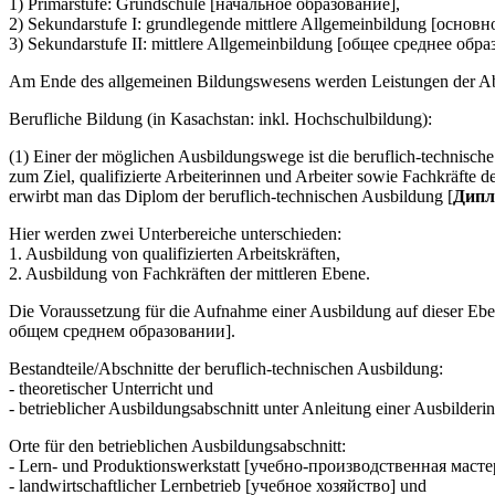
1) Primarstufe: Grundschule [начальное образование],
2) Sekundarstufe I: grundlegende mittlere Allgemeinbildung [основ
3) Sekundarstufe II: mittlere Allgemeinbildung [общее cреднее обра
Am Ende des allgemeinen Bildungswesens werden Leistungen der Absolv
Berufliche Bildung (in Kasachstan: inkl. Hochschulbildung):
(1) Einer der möglichen Ausbildungswege ist die beruflich-technis
zum Ziel, qualifizierte Arbeiterinnen und Arbeiter sowie Fachkräfte 
erwirbt man das Diplom der beruflich-technischen Ausbildung [
Дипл
Hier werden zwei Unterbereiche unterschieden:
1. Ausbildung von qualifizierten Arbeitskräften,
2. Ausbildung von Fachkräften der mittleren Ebene.
Die Voraussetzung für die Aufnahme einer Ausbildung auf dieser Eb
общем среднем образовании].
Bestandteile/Abschnitte der beruflich-technischen Ausbildung:
- theoretischer Unterricht und
- betrieblicher Ausbildungsabschnitt unter Anleitung einer Ausbilder
Orte für den betrieblichen Ausbildungsabschnitt:
- Lern- und Produktionswerkstatt [учебно-производственная масте
- landwirtschaftlicher Lernbetrieb [учебное хозяйство] und