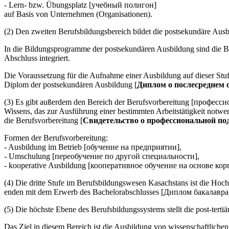
- Lern- bzw. Übungsplatz [учебный полигон]
auf Basis von Unternehmen (Organisationen).
(2) Den zweiten Berufsbildungsbereich bildet die postsekundäre Au
In die Bildungsprogramme der postsekundären Ausbildung sind die 
Abschluss integriert.
Die Voraussetzung für die Aufnahme einer Ausbildung auf dieser Stuf
Diplom der postsekundären Ausbildung [
Диплом о послесреднем 
(3) Es gibt außerdem den Bereich der Berufsvorbereitung [професси
Wissens, das zur Ausführung einer bestimmten Arbeitstätigkeit notwe
die Berufsvorbereitung [
Свидетельство о профессиональной по
Formen der Berufsvorbereitung:
- Ausbildung im Betrieb [обучение на предприятии],
- Umschulung [переобучение по другой специальности],
- kooperative Ausbildung [кооперативное обучение на основе ко
(4) Die dritte Stufe im Berufsbildungswesen Kasachstans ist die Ho
enden mit dem Erwerb des Bachelorabschlusses [Диплом бакалавра
(5) Die höchste Ebene des Berufsbildungssystems stellt die post-ter
Das Ziel in diesem Bereich ist die Ausbildung von wissenschaftliche