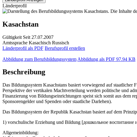
Länderprofil
Kasachstan
Gültigkeit
Seit 27.07.2007
Amtssprache
Kasachisch
Russisch
Länderprofil als PDF
Berufsprofil erstellen
Abbildung zum Berufsbildungssystem
Abbildung als PDF
97.94 KB
Beschreibung
Das Bildungssystem Kasachstans basiert vorwiegend auf staatlicher Fin
Perspektive der vertikalen Machtverteilung werden politische und a
Finanzierung von Bildungseinrichtungen speist sich somit aus dem re
Sponsorengelder und Spenden oder staatliche Darlehen).
Das Bildungssystem der Republik Kasachstan basiert auf dem Prinzip 
1) vorschulische Erziehung und Bildung [дошкольное воспитание 
Allgemeinbildung: