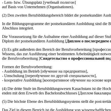
- Lern- bzw. Übungsplatz [учебный полигон]
auf Basis von Unternehmen (Organisationen).
(2) Den zweiten Berufsbildungsbereich bildet die postsekundäre Au
In die Bildungsprogramme der postsekundären Ausbildung sind die 
Abschluss integriert.
Die Voraussetzung für die Aufnahme einer Ausbildung auf dieser Stuf
Diplom der postsekundären Ausbildung [
Диплом о послесреднем 
(3) Es gibt außerdem den Bereich der Berufsvorbereitung [професси
Wissens, das zur Ausführung einer bestimmten Arbeitstätigkeit notwe
die Berufsvorbereitung [
Свидетельство о профессиональной по
Formen der Berufsvorbereitung:
- Ausbildung im Betrieb [обучение на предприятии],
- Umschulung [переобучение по другой специальности],
- kooperative Ausbildung [кооперативное обучение на основе ко
(4) Die dritte Stufe im Berufsbildungswesen Kasachstans ist die Ho
enden mit dem Erwerb des Bachelorabschlusses [Диплом бакалавра
(5) Die höchste Ebene des Berufsbildungssystems stellt die post-ter
Das Ziel in diesem Bereich ist die Ausbildung von wissenschaftliche