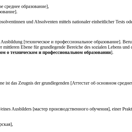
ное среднее образование],
зование].
entinnen und Absolventen mittels nationaler einheitlicher Tests oder
che Ausbildung [техническое и профессиональное образование]. Beruf
der mittleren Ebene für grundlegende Bereiche des sozialen Lebens und
ом о техническом и профессиональном образовании
].
ene ist das Zeugnis der grundlegenden [Аттестат об основном средне
in/eines Ausbilders [мастер производственного обучения], einer Prakti
рская],