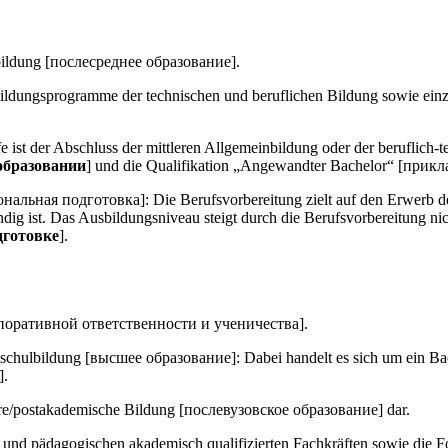
sbildung [послесреднее образование].
Bildungsprogramme der technischen und beruflichen Bildung sowie ei
e ist der Abschluss der mittleren Allgemeinbildung oder der beruflic
образовании
] und die Qualifikation „Angewandter Bachelor“ [прик
ональная подготовка]: Die Berufsvorbereitung zielt auf den Erwerb d
ndig ist. Das Ausbildungsniveau steigt durch die Berufsvorbereitung n
дготовке
].
рпоративной ответственности и ученичества].
chschulbildung [высшее образование]: Dabei handelt es sich um ein Ba
].
tiäre/postakademische Bildung [послевузовское образование] dar.
n und pädagogischen akademisch qualifizierten Fachkräften sowie die F