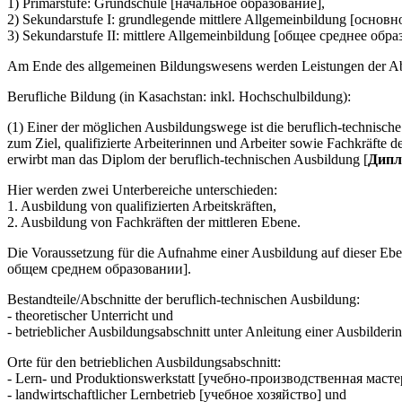
1) Primarstufe: Grundschule [начальное образование],
2) Sekundarstufe I: grundlegende mittlere Allgemeinbildung [основ
3) Sekundarstufe II: mittlere Allgemeinbildung [общее cреднее обра
Am Ende des allgemeinen Bildungswesens werden Leistungen der Absolv
Berufliche Bildung (in Kasachstan: inkl. Hochschulbildung):
(1) Einer der möglichen Ausbildungswege ist die beruflich-technis
zum Ziel, qualifizierte Arbeiterinnen und Arbeiter sowie Fachkräfte 
erwirbt man das Diplom der beruflich-technischen Ausbildung [
Дипл
Hier werden zwei Unterbereiche unterschieden:
1. Ausbildung von qualifizierten Arbeitskräften,
2. Ausbildung von Fachkräften der mittleren Ebene.
Die Voraussetzung für die Aufnahme einer Ausbildung auf dieser Eb
общем среднем образовании].
Bestandteile/Abschnitte der beruflich-technischen Ausbildung:
- theoretischer Unterricht und
- betrieblicher Ausbildungsabschnitt unter Anleitung einer Ausbilder
Orte für den betrieblichen Ausbildungsabschnitt:
- Lern- und Produktionswerkstatt [учебно-производственная масте
- landwirtschaftlicher Lernbetrieb [учебное хозяйство] und