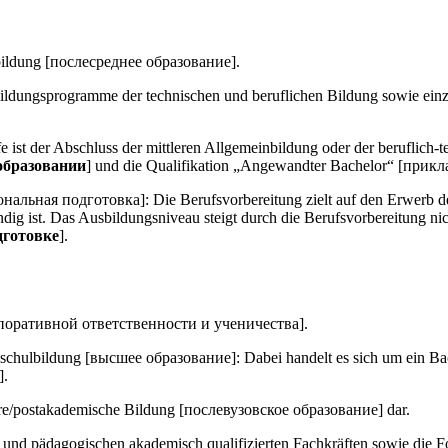
sbildung [послесреднее образование].
Bildungsprogramme der technischen und beruflichen Bildung sowie ei
e ist der Abschluss der mittleren Allgemeinbildung oder der beruflic
образовании
] und die Qualifikation „Angewandter Bachelor“ [прик
ональная подготовка]: Die Berufsvorbereitung zielt auf den Erwerb d
ndig ist. Das Ausbildungsniveau steigt durch die Berufsvorbereitung n
дготовке
].
рпоративной ответственности и ученичества].
chschulbildung [высшее образование]: Dabei handelt es sich um ein Ba
].
tiäre/postakademische Bildung [послевузовское образование] dar.
n und pädagogischen akademisch qualifizierten Fachkräften sowie die F