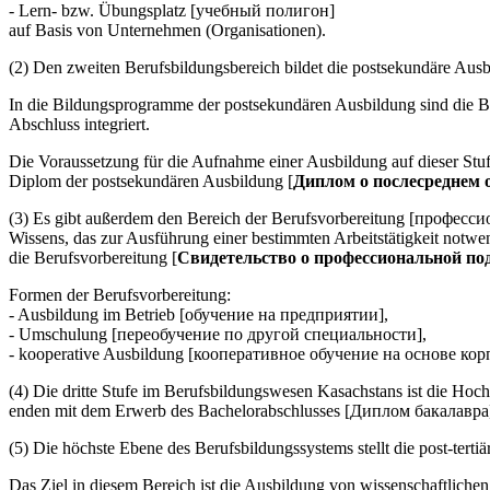
- Lern- bzw. Übungsplatz [учебный полигон]
auf Basis von Unternehmen (Organisationen).
(2) Den zweiten Berufsbildungsbereich bildet die postsekundäre Au
In die Bildungsprogramme der postsekundären Ausbildung sind die 
Abschluss integriert.
Die Voraussetzung für die Aufnahme einer Ausbildung auf dieser Stuf
Diplom der postsekundären Ausbildung [
Диплом о послесреднем 
(3) Es gibt außerdem den Bereich der Berufsvorbereitung [професси
Wissens, das zur Ausführung einer bestimmten Arbeitstätigkeit notwe
die Berufsvorbereitung [
Свидетельство о профессиональной по
Formen der Berufsvorbereitung:
- Ausbildung im Betrieb [обучение на предприятии],
- Umschulung [переобучение по другой специальности],
- kooperative Ausbildung [кооперативное обучение на основе ко
(4) Die dritte Stufe im Berufsbildungswesen Kasachstans ist die Ho
enden mit dem Erwerb des Bachelorabschlusses [Диплом бакалавра
(5) Die höchste Ebene des Berufsbildungssystems stellt die post-ter
Das Ziel in diesem Bereich ist die Ausbildung von wissenschaftliche