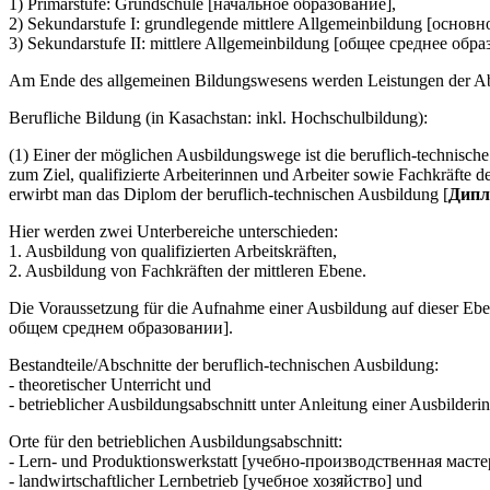
1) Primarstufe: Grundschule [начальное образование],
2) Sekundarstufe I: grundlegende mittlere Allgemeinbildung [основ
3) Sekundarstufe II: mittlere Allgemeinbildung [общее cреднее обра
Am Ende des allgemeinen Bildungswesens werden Leistungen der Absolv
Berufliche Bildung (in Kasachstan: inkl. Hochschulbildung):
(1) Einer der möglichen Ausbildungswege ist die beruflich-technis
zum Ziel, qualifizierte Arbeiterinnen und Arbeiter sowie Fachkräfte 
erwirbt man das Diplom der beruflich-technischen Ausbildung [
Дипл
Hier werden zwei Unterbereiche unterschieden:
1. Ausbildung von qualifizierten Arbeitskräften,
2. Ausbildung von Fachkräften der mittleren Ebene.
Die Voraussetzung für die Aufnahme einer Ausbildung auf dieser Eb
общем среднем образовании].
Bestandteile/Abschnitte der beruflich-technischen Ausbildung:
- theoretischer Unterricht und
- betrieblicher Ausbildungsabschnitt unter Anleitung einer Ausbilder
Orte für den betrieblichen Ausbildungsabschnitt:
- Lern- und Produktionswerkstatt [учебно-производственная масте
- landwirtschaftlicher Lernbetrieb [учебное хозяйство] und