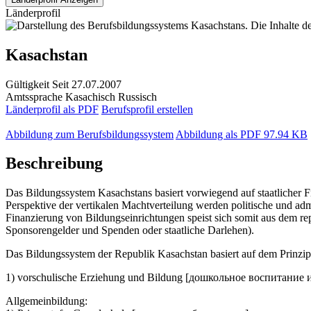
Länderprofil
Kasachstan
Gültigkeit
Seit 27.07.2007
Amtssprache
Kasachisch
Russisch
Länderprofil als PDF
Berufsprofil erstellen
Abbildung zum Berufsbildungssystem
Abbildung als PDF
97.94 KB
Beschreibung
Das Bildungssystem Kasachstans basiert vorwiegend auf staatlicher Fin
Perspektive der vertikalen Machtverteilung werden politische und a
Finanzierung von Bildungseinrichtungen speist sich somit aus dem re
Sponsorengelder und Spenden oder staatliche Darlehen).
Das Bildungssystem der Republik Kasachstan basiert auf dem Prinzip 
1) vorschulische Erziehung und Bildung [дошкольное воспитание 
Allgemeinbildung: