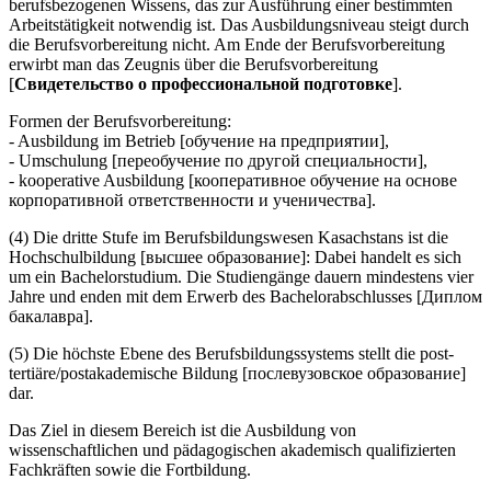
berufsbezogenen Wissens, das zur Ausführung einer bestimmten
Arbeitstätigkeit notwendig ist. Das Ausbildungsniveau steigt durch
die Berufsvorbereitung nicht. Am Ende der Berufsvorbereitung
erwirbt man das Zeugnis über die Berufsvorbereitung
[
Свидетельство о профессиональной подготовке
].
Formen der Berufsvorbereitung:
- Ausbildung im Betrieb [обучение на предприятии],
- Umschulung [переобучение по другой специальности],
- kooperative Ausbildung [кооперативное обучение на основе
корпоративной ответственности и ученичества].
(4) Die dritte Stufe im Berufsbildungswesen Kasachstans ist die
Hochschulbildung [высшее образование]: Dabei handelt es sich
um ein Bachelorstudium. Die Studiengänge dauern mindestens vier
Jahre und enden mit dem Erwerb des Bachelorabschlusses [Диплом
бакалавра].
(5) Die höchste Ebene des Berufsbildungssystems stellt die post-
tertiäre/postakademische Bildung [послевузовское образование]
dar.
Das Ziel in diesem Bereich ist die Ausbildung von
wissenschaftlichen und pädagogischen akademisch qualifizierten
Fachkräften sowie die Fortbildung.