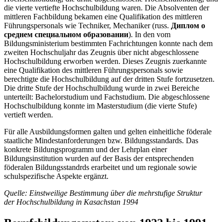
die vierte vertiefte Hochschulbildung waren. Die Absolventen der
mittleren Fachbildung bekamen eine Qualifikation des mittleren
Führungspersonals wie Techniker, Mechaniker (russ.
Диплом о
среднем специальном образовании
). In den vom
Bildungsministerium bestimmten Fachrichtungen konnte nach dem
zweiten Hochschuljahr das Zeugnis über nicht abgeschlossene
Hochschulbildung erworben werden. Dieses Zeugnis zuerkannte
eine Qualifikation des mittleren Führungspersonals sowie
berechtigte die Hochschulbildung auf der dritten Stufe fortzusetzen.
Die dritte Stufe der Hochschulbildung wurde in zwei Bereiche
unterteilt: Bachelorstudium und Fachstudium. Die abgeschlossene
Hochschulbildung konnte im Masterstudium (die vierte Stufe)
vertieft werden.
Für alle Ausbildungsformen galten und gelten einheitliche föderale
staatliche Mindestanforderungen bzw. Bildungsstandards. Das
konkrete Bildungsprogramm und der Lehrplan einer
Bildungsinstitution wurden auf der Basis der entsprechenden
föderalen Bildungsstandrds erarbeitet und um regionale sowie
schulspezifische Aspekte ergänzt.
Quelle: Einstweilige Bestimmung über die mehrstufige Struktur
der Hochschulbildung in Kasachstan 1994