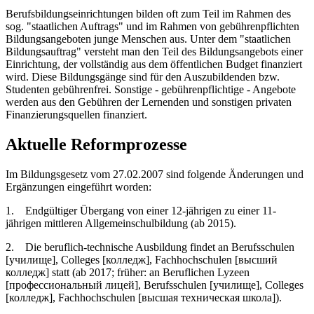
Berufsbildungseinrichtungen bilden oft zum Teil im Rahmen des
sog. "staatlichen Auftrags" und im Rahmen von gebührenpflichten
Bildungsangeboten junge Menschen aus. Unter dem "staatlichen
Bildungsauftrag" versteht man den Teil des Bildungsangebots einer
Einrichtung, der vollständig aus dem öffentlichen Budget finanziert
wird. Diese Bildungsgänge sind für den Auszubildenden bzw.
Studenten gebührenfrei. Sonstige - gebührenpflichtige - Angebote
werden aus den Gebühren der Lernenden und sonstigen privaten
Finanzierungsquellen finanziert.
Aktuelle Reformprozesse
Im Bildungsgesetz vom 27.02.2007 sind folgende Änderungen und
Ergänzungen eingeführt worden:
1. Endgültiger Übergang von einer 12-jährigen zu einer 11-
jährigen mittleren Allgemeinschulbildung (ab 2015).
2. Die beruflich-technische Ausbildung findet an Berufsschulen
[училище], Colleges [колледж], Fachhochschulen [высший
колледж] statt (ab 2017; früher: an Beruflichen Lyzeen
[профессиональный лицей], Berufsschulen [училище], Colleges
[колледж], Fachhochschulen [высшая техническая школа]).