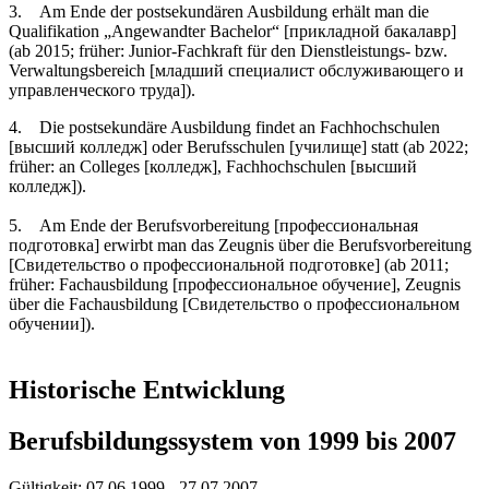
3. Am Ende der postsekundären Ausbildung erhält man die
Qualifikation „Angewandter Bachelor“ [прикладной бакалавр]
(ab 2015; früher: Junior-Fachkraft für den Dienstleistungs- bzw.
Verwaltungsbereich [младший специалист обслуживающего и
управленческого труда]).
4. Die postsekundäre Ausbildung findet an Fachhochschulen
[высший колледж] oder Berufsschulen [училище] statt (ab 2022;
früher: an Colleges [колледж], Fachhochschulen [высший
колледж]).
5. Am Ende der Berufsvorbereitung [профессиональная
подготовка] erwirbt man das Zeugnis über die Berufsvorbereitung
[Свидетельство о профессиональной подготовке] (ab 2011;
früher: Fachausbildung [профессиональное обучение], Zeugnis
über die Fachausbildung [Cвидетельство о профессиональном
обучении]).
Historische Entwicklung
Berufsbildungssystem von 1999 bis 2007
Gültigkeit:
07.06.1999 - 27.07.2007