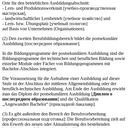
Orte für den betrieblichen Ausbildungsabschnitt:
- Lern- und Produktionswerkstatt [учебно-производственная
мастерская],
- landwirtschaftlicher Lernbetrieb [учебное хозяйство] und
- Lern- bzw. Übungsplatz [учебный полигон]
auf Basis von Unternehmen (Organisationen).
(2) Den zweiten Berufsbildungsbereich bildet die postsekundäre
Ausbildung [послесреднее образование].
In die Bildungsprogramme der postsekundären Ausbildung sind die
Bildungsprogramme der technischen und beruflichen Bildung sowie
einzelne Module oder Fächer von Bildungsprogrammen mit
Bachelor-Abschluss integriert.
Die Voraussetzung für die Aufnahme einer Ausbildung auf dieser
Stufe ist der Abschluss der mittleren Allgemeinbildung oder der
beruflich-technischen Ausbildung. Am Ende der Ausbildung erwirbt
man das Diplom der postsekundären Ausbildung [
Диплом о
послесреднем образовании
] und die Qualifikation
„Angewandter Bachelor“ [прикладной бакалавр].
(3) Es gibt außerdem den Bereich der Berufsvorbereitung
[профессиональная подготовка]: Die Berufsvorbereitung zielt auf
den Erwerb des neuen oder Aktualisierung des bestehenden