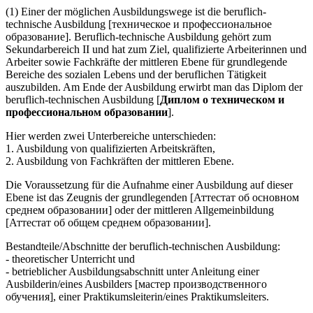
(1) Einer der möglichen Ausbildungswege ist die beruflich-
technische Ausbildung [техническое и профессиональное
образование]. Beruflich-technische Ausbildung gehört zum
Sekundarbereich II und hat zum Ziel, qualifizierte Arbeiterinnen und
Arbeiter sowie Fachkräfte der mittleren Ebene für grundlegende
Bereiche des sozialen Lebens und der beruflichen Tätigkeit
auszubilden. Am Ende der Ausbildung erwirbt man das Diplom der
beruflich-technischen Ausbildung [
Диплом о техническом и
профессиональном образовании
].
Hier werden zwei Unterbereiche unterschieden:
1. Ausbildung von qualifizierten Arbeitskräften,
2. Ausbildung von Fachkräften der mittleren Ebene.
Die Voraussetzung für die Aufnahme einer Ausbildung auf dieser
Ebene ist das Zeugnis der grundlegenden [Аттестат об основном
среднем образовании] oder der mittleren Allgemeinbildung
[Аттестат об общем среднем образовании].
Bestandteile/Abschnitte der beruflich-technischen Ausbildung:
- theoretischer Unterricht und
- betrieblicher Ausbildungsabschnitt unter Anleitung einer
Ausbilderin/eines Ausbilders [мастер производственного
обучения], einer Praktikumsleiterin/eines Praktikumsleiters.