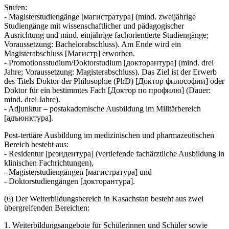
Stufen:
- Magisterstudiengänge [магистратура] (mind. zweijährige
Studiengänge mit wissenschaftlicher und pädagogischer
Ausrichtung und mind. einjährige fachorientierte Studiengänge;
Voraussetzung: Bachelorabschluss). Am Ende wird ein
Magisterabschluss [Магистр] erworben.
- Promotionsstudium/Doktorstudium [докторантура] (mind. drei
Jahre; Voraussetzung: Magisterabschluss). Das Ziel ist der Erwerb
des Titels Doktor der Philosophie (PhD) [Доктор философии] oder
Doktor für ein bestimmtes Fach [Доктор по профилю] (Dauer:
mind. drei Jahre).
- Adjunktur – postakademische Ausbildung im Militärbereich
[адъюнктура].
Post-tertiäre Ausbildung im medizinischen und pharmazeutischen
Bereich besteht aus:
- Residentur [резидентура] (vertiefende fachärztliche Ausbildung in
klinischen Fachrichtungen),
- Magisterstudiengängen [магистратурa] und
- Doktorstudiengängen [докторантурa].
(6) Der Weiterbildungsbereich in Kasachstan besteht aus zwei
übergreifenden Bereichen:
1. Weiterbildungsangebote für Schülerinnen und Schüler sowie