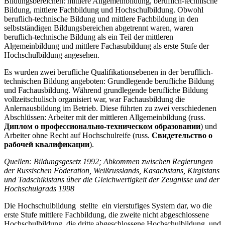
Bildungsbereichen: mittlere Allgemeinbildung, beruflich-technische
Bildung, mittlere Fachbildung und Hochschulbildung. Obwohl
beruflich-technische Bildung und mittlere Fachbildung in den
selbstständigen Bildungsbereichen abgetrennt waren, waren
beruflich-technische Bildung als ein Teil der mittleren
Algemeinbildung und mittlere Fachasubildung als erste Stufe der
Hochschulbildung angesehen.
Es wurden zwei berufliche Qualifikationsebenen in der berufllich-
technischen Bildung angeboten: Grundlegende berufliche Bildung
und Fachausbildung. Während grundlegende berufliche Bildung
vollzeitschulisch organisiert war, war Fachausbildung die
Anlernausbildung im Betrieb. Diese führten zu zwei verschiedenen
Abschlüssen: Arbeiter mit der mittleren Allgemeinbildung (russ.
Диплом о профессионально-техническом образовании
) und
Arbeiter ohne Recht auf Hochschulreife (russ.
Свидетельство о
рабочей квалификации
).
Quellen: Bildungsgesetz 1992; Abkommen zwischen Regierungen
der Russischen Föderation, Weißrusslands, Kasachstans, Kirgistans
und Tadschikistans über die Gleichwertigkeit der Zeugnisse und der
Hochschulgrads 1998
Die Hochschulbildung stellte ein vierstufiges System dar, wo die
erste Stufe mittlere Fachbildung, die zweite nicht abgeschlossene
Hochschulbildung, die dritte abgeschlossene Hochschulbildung, und