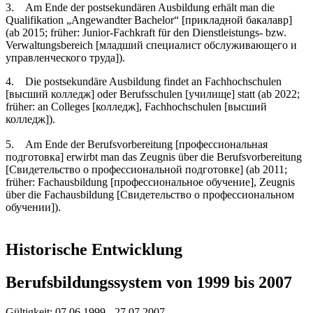
3. Am Ende der postsekundären Ausbildung erhält man die
Qualifikation „Angewandter Bachelor“ [прикладной бакалавр]
(ab 2015; früher: Junior-Fachkraft für den Dienstleistungs- bzw.
Verwaltungsbereich [младший специалист обслуживающего и
управленческого труда]).
4. Die postsekundäre Ausbildung findet an Fachhochschulen
[высший колледж] oder Berufsschulen [училище] statt (ab 2022;
früher: an Colleges [колледж], Fachhochschulen [высший
колледж]).
5. Am Ende der Berufsvorbereitung [профессиональная
подготовка] erwirbt man das Zeugnis über die Berufsvorbereitung
[Свидетельство о профессиональной подготовке] (ab 2011;
früher: Fachausbildung [профессиональное обучение], Zeugnis
über die Fachausbildung [Cвидетельство о профессиональном
обучении]).
Historische Entwicklung
Berufsbildungssystem von 1999 bis 2007
Gültigkeit:
07.06.1999 - 27.07.2007