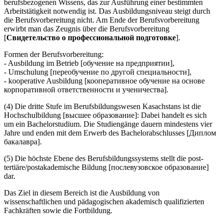
berufsbezogenen Wissens, das zur Ausführung einer bestimmten
Arbeitstätigkeit notwendig ist. Das Ausbildungsniveau steigt durch
die Berufsvorbereitung nicht. Am Ende der Berufsvorbereitung
erwirbt man das Zeugnis über die Berufsvorbereitung
[
Свидетельство о профессиональной подготовке
].
Formen der Berufsvorbereitung:
- Ausbildung im Betrieb [обучение на предприятии],
- Umschulung [переобучение по другой специальности],
- kooperative Ausbildung [кооперативное обучение на основе
корпоративной ответственности и ученичества].
(4) Die dritte Stufe im Berufsbildungswesen Kasachstans ist die
Hochschulbildung [высшее образование]: Dabei handelt es sich
um ein Bachelorstudium. Die Studiengänge dauern mindestens vier
Jahre und enden mit dem Erwerb des Bachelorabschlusses [Диплом
бакалавра].
(5) Die höchste Ebene des Berufsbildungssystems stellt die post-
tertiäre/postakademische Bildung [послевузовское образование]
dar.
Das Ziel in diesem Bereich ist die Ausbildung von
wissenschaftlichen und pädagogischen akademisch qualifizierten
Fachkräften sowie die Fortbildung.