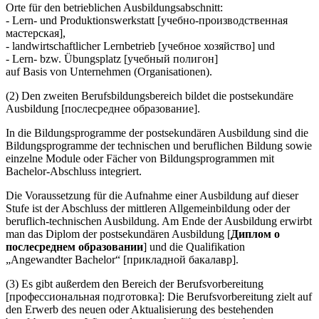
Orte für den betrieblichen Ausbildungsabschnitt:
- Lern- und Produktionswerkstatt [учебно-производственная
мастерская],
- landwirtschaftlicher Lernbetrieb [учебное хозяйство] und
- Lern- bzw. Übungsplatz [учебный полигон]
auf Basis von Unternehmen (Organisationen).
(2) Den zweiten Berufsbildungsbereich bildet die postsekundäre
Ausbildung [послесреднее образование].
In die Bildungsprogramme der postsekundären Ausbildung sind die
Bildungsprogramme der technischen und beruflichen Bildung sowie
einzelne Module oder Fächer von Bildungsprogrammen mit
Bachelor-Abschluss integriert.
Die Voraussetzung für die Aufnahme einer Ausbildung auf dieser
Stufe ist der Abschluss der mittleren Allgemeinbildung oder der
beruflich-technischen Ausbildung. Am Ende der Ausbildung erwirbt
man das Diplom der postsekundären Ausbildung [
Диплом о
послесреднем образовании
] und die Qualifikation
„Angewandter Bachelor“ [прикладной бакалавр].
(3) Es gibt außerdem den Bereich der Berufsvorbereitung
[профессиональная подготовка]: Die Berufsvorbereitung zielt auf
den Erwerb des neuen oder Aktualisierung des bestehenden