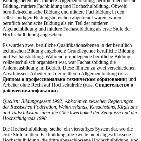
Bildungsbereichen: mittlere Allgemeinbildung, beruflich-technische
Bildung, mittlere Fachbildung und Hochschulbildung. Obwohl
beruflich-technische Bildung und mittlere Fachbildung in den
selbstständigen Bildungsbereichen abgetrennt waren, waren
beruflich-technische Bildung als ein Teil der mittleren
Algemeinbildung und mittlere Fachasubildung als erste Stufe der
Hochschulbildung angesehen.
Es wurden zwei berufliche Qualifikationsebenen in der berufllich-
technischen Bildung angeboten: Grundlegende berufliche Bildung
und Fachausbildung. Während grundlegende berufliche Bildung
vollzeitschulisch organisiert war, war Fachausbildung die
Anlernausbildung im Betrieb. Diese führten zu zwei verschiedenen
Abschlüssen: Arbeiter mit der mittleren Allgemeinbildung (russ.
Диплом о профессионально-техническом образовании
) und
Arbeiter ohne Recht auf Hochschulreife (russ.
Свидетельство о
рабочей квалификации
).
Quellen: Bildungsgesetz 1992; Abkommen zwischen Regierungen
der Russischen Föderation, Weißrusslands, Kasachstans, Kirgistans
und Tadschikistans über die Gleichwertigkeit der Zeugnisse und der
Hochschulgrads 1998
Die Hochschulbildung stellte ein vierstufiges System dar, wo die
erste Stufe mittlere Fachbildung, die zweite nicht abgeschlossene
Hochschulbildung, die dritte abgeschlossene Hochschulbildung, und