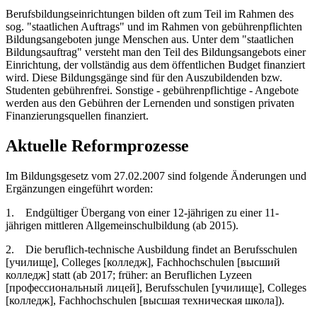
Berufsbildungseinrichtungen bilden oft zum Teil im Rahmen des
sog. "staatlichen Auftrags" und im Rahmen von gebührenpflichten
Bildungsangeboten junge Menschen aus. Unter dem "staatlichen
Bildungsauftrag" versteht man den Teil des Bildungsangebots einer
Einrichtung, der vollständig aus dem öffentlichen Budget finanziert
wird. Diese Bildungsgänge sind für den Auszubildenden bzw.
Studenten gebührenfrei. Sonstige - gebührenpflichtige - Angebote
werden aus den Gebühren der Lernenden und sonstigen privaten
Finanzierungsquellen finanziert.
Aktuelle Reformprozesse
Im Bildungsgesetz vom 27.02.2007 sind folgende Änderungen und
Ergänzungen eingeführt worden:
1. Endgültiger Übergang von einer 12-jährigen zu einer 11-
jährigen mittleren Allgemeinschulbildung (ab 2015).
2. Die beruflich-technische Ausbildung findet an Berufsschulen
[училище], Colleges [колледж], Fachhochschulen [высший
колледж] statt (ab 2017; früher: an Beruflichen Lyzeen
[профессиональный лицей], Berufsschulen [училище], Colleges
[колледж], Fachhochschulen [высшая техническая школа]).