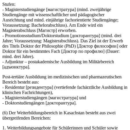
Stufen:
- Magisterstudiengänge [магистратура] (mind. zweijährige
Studiengänge mit wissenschaftlicher und pädagogischer
Ausrichtung und mind. einjährige fachorientierte Studiengänge;
Voraussetzung: Bachelorabschluss). Am Ende wird ein
Magisterabschluss [Магистр] erworben.
- Promotionsstudium/Doktorstudium [докторантура] (mind. drei
Jahre; Voraussetzung: Magisterabschluss). Das Ziel ist der Erwerb
des Titels Doktor der Philosophie (PhD) [Доктор философии] oder
Doktor für ein bestimmtes Fach [Доктор по профилю] (Dauer:
mind. drei Jahre).
- Adjunktur – postakademische Ausbildung im Militärbereich
[адъюнктура].
Post-tertiäre Ausbildung im medizinischen und pharmazeutischen
Bereich besteht aus:
- Residentur [резидентура] (vertiefende fachärztliche Ausbildung in
klinischen Fachrichtungen),
- Magisterstudiengängen [магистратурa] und
- Doktorstudiengängen [докторантурa].
(6) Der Weiterbildungsbereich in Kasachstan besteht aus zwei
übergreifenden Bereichen:
1. Weiterbildungsangebote für Schülerinnen und Schüler sowie