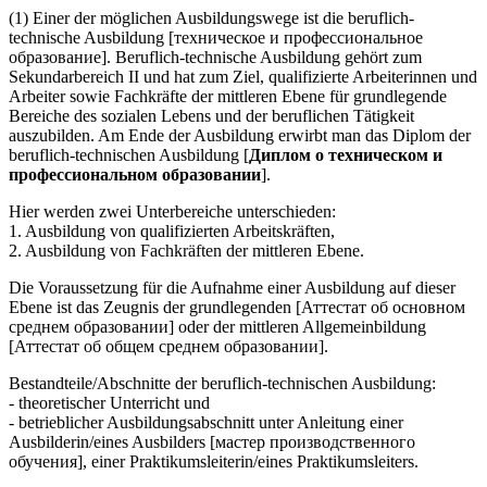
(1) Einer der möglichen Ausbildungswege ist die beruflich-
technische Ausbildung [техническое и профессиональное
образование]. Beruflich-technische Ausbildung gehört zum
Sekundarbereich II und hat zum Ziel, qualifizierte Arbeiterinnen und
Arbeiter sowie Fachkräfte der mittleren Ebene für grundlegende
Bereiche des sozialen Lebens und der beruflichen Tätigkeit
auszubilden. Am Ende der Ausbildung erwirbt man das Diplom der
beruflich-technischen Ausbildung [
Диплом о техническом и
профессиональном образовании
].
Hier werden zwei Unterbereiche unterschieden:
1. Ausbildung von qualifizierten Arbeitskräften,
2. Ausbildung von Fachkräften der mittleren Ebene.
Die Voraussetzung für die Aufnahme einer Ausbildung auf dieser
Ebene ist das Zeugnis der grundlegenden [Аттестат об основном
среднем образовании] oder der mittleren Allgemeinbildung
[Аттестат об общем среднем образовании].
Bestandteile/Abschnitte der beruflich-technischen Ausbildung:
- theoretischer Unterricht und
- betrieblicher Ausbildungsabschnitt unter Anleitung einer
Ausbilderin/eines Ausbilders [мастер производственного
обучения], einer Praktikumsleiterin/eines Praktikumsleiters.