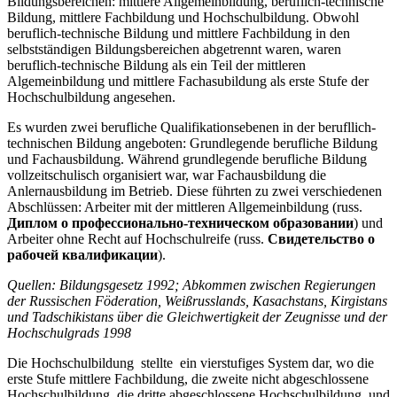
Bildungsbereichen: mittlere Allgemeinbildung, beruflich-technische
Bildung, mittlere Fachbildung und Hochschulbildung. Obwohl
beruflich-technische Bildung und mittlere Fachbildung in den
selbstständigen Bildungsbereichen abgetrennt waren, waren
beruflich-technische Bildung als ein Teil der mittleren
Algemeinbildung und mittlere Fachasubildung als erste Stufe der
Hochschulbildung angesehen.
Es wurden zwei berufliche Qualifikationsebenen in der berufllich-
technischen Bildung angeboten: Grundlegende berufliche Bildung
und Fachausbildung. Während grundlegende berufliche Bildung
vollzeitschulisch organisiert war, war Fachausbildung die
Anlernausbildung im Betrieb. Diese führten zu zwei verschiedenen
Abschlüssen: Arbeiter mit der mittleren Allgemeinbildung (russ.
Диплом о профессионально-техническом образовании
) und
Arbeiter ohne Recht auf Hochschulreife (russ.
Свидетельство о
рабочей квалификации
).
Quellen: Bildungsgesetz 1992; Abkommen zwischen Regierungen
der Russischen Föderation, Weißrusslands, Kasachstans, Kirgistans
und Tadschikistans über die Gleichwertigkeit der Zeugnisse und der
Hochschulgrads 1998
Die Hochschulbildung stellte ein vierstufiges System dar, wo die
erste Stufe mittlere Fachbildung, die zweite nicht abgeschlossene
Hochschulbildung, die dritte abgeschlossene Hochschulbildung, und