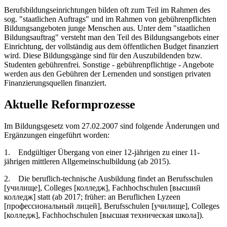
Berufsbildungseinrichtungen bilden oft zum Teil im Rahmen des
sog. "staatlichen Auftrags" und im Rahmen von gebührenpflichten
Bildungsangeboten junge Menschen aus. Unter dem "staatlichen
Bildungsauftrag" versteht man den Teil des Bildungsangebots einer
Einrichtung, der vollständig aus dem öffentlichen Budget finanziert
wird. Diese Bildungsgänge sind für den Auszubildenden bzw.
Studenten gebührenfrei. Sonstige - gebührenpflichtige - Angebote
werden aus den Gebühren der Lernenden und sonstigen privaten
Finanzierungsquellen finanziert.
Aktuelle Reformprozesse
Im Bildungsgesetz vom 27.02.2007 sind folgende Änderungen und
Ergänzungen eingeführt worden:
1. Endgültiger Übergang von einer 12-jährigen zu einer 11-
jährigen mittleren Allgemeinschulbildung (ab 2015).
2. Die beruflich-technische Ausbildung findet an Berufsschulen
[училище], Colleges [колледж], Fachhochschulen [высший
колледж] statt (ab 2017; früher: an Beruflichen Lyzeen
[профессиональный лицей], Berufsschulen [училище], Colleges
[колледж], Fachhochschulen [высшая техническая школа]).