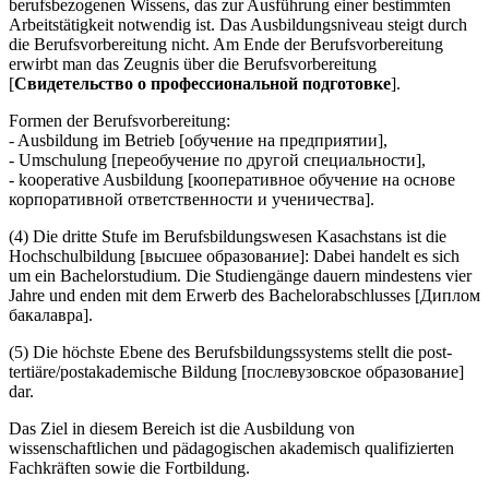
berufsbezogenen Wissens, das zur Ausführung einer bestimmten
Arbeitstätigkeit notwendig ist. Das Ausbildungsniveau steigt durch
die Berufsvorbereitung nicht. Am Ende der Berufsvorbereitung
erwirbt man das Zeugnis über die Berufsvorbereitung
[
Свидетельство о профессиональной подготовке
].
Formen der Berufsvorbereitung:
- Ausbildung im Betrieb [обучение на предприятии],
- Umschulung [переобучение по другой специальности],
- kooperative Ausbildung [кооперативное обучение на основе
корпоративной ответственности и ученичества].
(4) Die dritte Stufe im Berufsbildungswesen Kasachstans ist die
Hochschulbildung [высшее образование]: Dabei handelt es sich
um ein Bachelorstudium. Die Studiengänge dauern mindestens vier
Jahre und enden mit dem Erwerb des Bachelorabschlusses [Диплом
бакалавра].
(5) Die höchste Ebene des Berufsbildungssystems stellt die post-
tertiäre/postakademische Bildung [послевузовское образование]
dar.
Das Ziel in diesem Bereich ist die Ausbildung von
wissenschaftlichen und pädagogischen akademisch qualifizierten
Fachkräften sowie die Fortbildung.