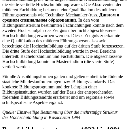
die vierte vertiefte Hochschulbildung waren. Die Absolventen der
mittleren Fachbildung bekamen eine Qualifikation des mittleren
Führungspersonals wie Techniker, Mechaniker (russ.
Диплом о
среднем специальном образовании
). In den vom
Bildungsministerium bestimmten Fachrichtungen konnte nach dem
zweiten Hochschuljahr das Zeugnis über nicht abgeschlossene
Hochschulbildung erworben werden. Dieses Zeugnis zuerkannte
eine Qualifikation des mittleren Führungspersonals sowie
berechtigte die Hochschulbildung auf der dritten Stufe fortzusetzen.
Die dritte Stufe der Hochschulbildung wurde in zwei Bereiche
unterteilt: Bachelorstudium und Fachstudium. Die abgeschlossene
Hochschulbildung konnte im Masterstudium (die vierte Stufe)
vertieft werden.
Für alle Ausbildungsformen galten und gelten einheitliche föderale
staatliche Mindestanforderungen bzw. Bildungsstandards. Das
konkrete Bildungsprogramm und der Lehrplan einer
Bildungsinstitution wurden auf der Basis der entsprechenden
föderalen Bildungsstandrds erarbeitet und um regionale sowie
schulspezifische Aspekte ergänzt.
Quelle: Einstweilige Bestimmung über die mehrstufige Struktur
der Hochschulbildung in Kasachstan 1994