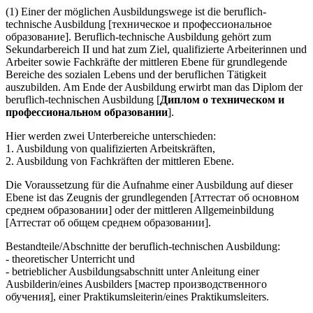
(1) Einer der möglichen Ausbildungswege ist die beruflich-
technische Ausbildung [техническое и профессиональное
образование]. Beruflich-technische Ausbildung gehört zum
Sekundarbereich II und hat zum Ziel, qualifizierte Arbeiterinnen und
Arbeiter sowie Fachkräfte der mittleren Ebene für grundlegende
Bereiche des sozialen Lebens und der beruflichen Tätigkeit
auszubilden. Am Ende der Ausbildung erwirbt man das Diplom der
beruflich-technischen Ausbildung [
Диплом о техническом и
профессиональном образовании
].
Hier werden zwei Unterbereiche unterschieden:
1. Ausbildung von qualifizierten Arbeitskräften,
2. Ausbildung von Fachkräften der mittleren Ebene.
Die Voraussetzung für die Aufnahme einer Ausbildung auf dieser
Ebene ist das Zeugnis der grundlegenden [Аттестат об основном
среднем образовании] oder der mittleren Allgemeinbildung
[Аттестат об общем среднем образовании].
Bestandteile/Abschnitte der beruflich-technischen Ausbildung:
- theoretischer Unterricht und
- betrieblicher Ausbildungsabschnitt unter Anleitung einer
Ausbilderin/eines Ausbilders [мастер производственного
обучения], einer Praktikumsleiterin/eines Praktikumsleiters.