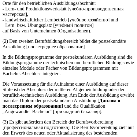
Orte für den betrieblichen Ausbildungsabschnitt:
- Lern- und Produktionswerkstatt [учебно-производственная
мастерская],
- landwirtschaftlicher Lernbetrieb [учебное хозяйство] und
- Lern- bzw. Übungsplatz [учебный полигон]
auf Basis von Unternehmen (Organisationen).
(2) Den zweiten Berufsbildungsbereich bildet die postsekundäre
Ausbildung [послесреднее образование].
In die Bildungsprogramme der postsekundären Ausbildung sind die
Bildungsprogramme der technischen und beruflichen Bildung sowie
einzelne Module oder Fächer von Bildungsprogrammen mit
Bachelor-Abschluss integriert.
Die Voraussetzung für die Aufnahme einer Ausbildung auf dieser
Stufe ist der Abschluss der mittleren Allgemeinbildung oder der
beruflich-technischen Ausbildung. Am Ende der Ausbildung erwirbt
man das Diplom der postsekundären Ausbildung [
Диплом о
послесреднем образовании
] und die Qualifikation
„Angewandter Bachelor“ [прикладной бакалавр].
(3) Es gibt außerdem den Bereich der Berufsvorbereitung
[профессиональная подготовка]: Die Berufsvorbereitung zielt auf
den Erwerb des neuen oder Aktualisierung des bestehenden