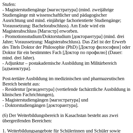
Stufen:
- Magisterstudiengänge [магистратура] (mind. zweijährige
Studiengänge mit wissenschaftlicher und pädagogischer
Ausrichtung und mind. einjährige fachorientierte Studiengänge;
Voraussetzung: Bachelorabschluss). Am Ende wird ein
Magisterabschluss [Магистр] erworben.
- Promotionsstudium/Doktorstudium [докторантура] (mind. drei
Jahre; Voraussetzung: Magisterabschluss). Das Ziel ist der Erwerb
des Titels Doktor der Philosophie (PhD) [Доктор философии] oder
Doktor für ein bestimmtes Fach [Доктор по профилю] (Dauer:
mind. drei Jahre).
- Adjunktur – postakademische Ausbildung im Militärbereich
[адъюнктура].
Post-tertiäre Ausbildung im medizinischen und pharmazeutischen
Bereich besteht aus:
- Residentur [резидентура] (vertiefende fachärztliche Ausbildung in
klinischen Fachrichtungen),
- Magisterstudiengängen [магистратурa] und
- Doktorstudiengängen [докторантурa].
(6) Der Weiterbildungsbereich in Kasachstan besteht aus zwei
übergreifenden Bereichen:
1. Weiterbildungsangebote für Schülerinnen und Schüler sowie