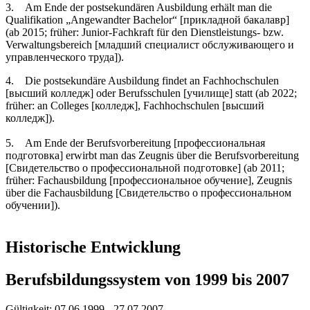
3. Am Ende der postsekundären Ausbildung erhält man die
Qualifikation „Angewandter Bachelor“ [прикладной бакалавр]
(ab 2015; früher: Junior-Fachkraft für den Dienstleistungs- bzw.
Verwaltungsbereich [младший специалист обслуживающего и
управленческого труда]).
4. Die postsekundäre Ausbildung findet an Fachhochschulen
[высший колледж] oder Berufsschulen [училище] statt (ab 2022;
früher: an Colleges [колледж], Fachhochschulen [высший
колледж]).
5. Am Ende der Berufsvorbereitung [профессиональная
подготовка] erwirbt man das Zeugnis über die Berufsvorbereitung
[Свидетельство о профессиональной подготовке] (ab 2011;
früher: Fachausbildung [профессиональное обучение], Zeugnis
über die Fachausbildung [Cвидетельство о профессиональном
обучении]).
Historische Entwicklung
Berufsbildungssystem von 1999 bis 2007
Gültigkeit:
07.06.1999 - 27.07.2007