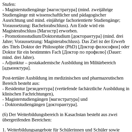
Stufen:
- Magisterstudiengänge [магистратура] (mind. zweijährige
Studiengänge mit wissenschaftlicher und pädagogischer
Ausrichtung und mind. einjährige fachorientierte Studiengänge;
Voraussetzung: Bachelorabschluss). Am Ende wird ein
Magisterabschluss [Магистр] erworben.
- Promotionsstudium/Doktorstudium [докторантура] (mind. drei
Jahre; Voraussetzung: Magisterabschluss). Das Ziel ist der Erwerb
des Titels Doktor der Philosophie (PhD) [Доктор философии] oder
Doktor für ein bestimmtes Fach [Доктор по профилю] (Dauer:
mind. drei Jahre).
- Adjunktur – postakademische Ausbildung im Militärbereich
[адъюнктура].
Post-tertiäre Ausbildung im medizinischen und pharmazeutischen
Bereich besteht aus:
- Residentur [резидентура] (vertiefende fachärztliche Ausbildung in
klinischen Fachrichtungen),
- Magisterstudiengängen [магистратурa] und
- Doktorstudiengängen [докторантурa].
(6) Der Weiterbildungsbereich in Kasachstan besteht aus zwei
übergreifenden Bereichen:
1. Weiterbildungsangebote für Schülerinnen und Schüler sowie