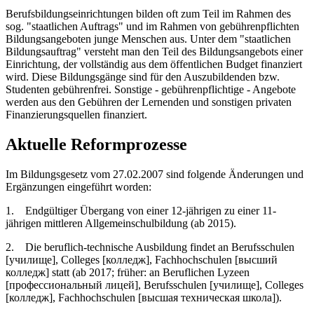
Berufsbildungseinrichtungen bilden oft zum Teil im Rahmen des
sog. "staatlichen Auftrags" und im Rahmen von gebührenpflichten
Bildungsangeboten junge Menschen aus. Unter dem "staatlichen
Bildungsauftrag" versteht man den Teil des Bildungsangebots einer
Einrichtung, der vollständig aus dem öffentlichen Budget finanziert
wird. Diese Bildungsgänge sind für den Auszubildenden bzw.
Studenten gebührenfrei. Sonstige - gebührenpflichtige - Angebote
werden aus den Gebühren der Lernenden und sonstigen privaten
Finanzierungsquellen finanziert.
Aktuelle Reformprozesse
Im Bildungsgesetz vom 27.02.2007 sind folgende Änderungen und
Ergänzungen eingeführt worden:
1. Endgültiger Übergang von einer 12-jährigen zu einer 11-
jährigen mittleren Allgemeinschulbildung (ab 2015).
2. Die beruflich-technische Ausbildung findet an Berufsschulen
[училище], Colleges [колледж], Fachhochschulen [высший
колледж] statt (ab 2017; früher: an Beruflichen Lyzeen
[профессиональный лицей], Berufsschulen [училище], Colleges
[колледж], Fachhochschulen [высшая техническая школа]).