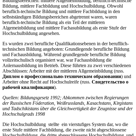
Bildungsbereichen: mittlere Allgemeinbildung, beruflich-technische
Bildung, mittlere Fachbildung und Hochschulbildung. Obwohl
beruflich-technische Bildung und mittlere Fachbildung in den
selbstständigen Bildungsbereichen abgetrennt waren, waren
beruflich-technische Bildung als ein Teil der mittleren
Algemeinbildung und mittlere Fachasubildung als erste Stufe der
Hochschulbildung angesehen.
Es wurden zwei berufliche Qualifikationsebenen in der berufllich-
technischen Bildung angeboten: Grundlegende berufliche Bildung
und Fachausbildung. Während grundlegende berufliche Bildung
vollzeitschulisch organisiert war, war Fachausbildung die
Anlernausbildung im Betrieb. Diese führten zu zwei verschiedenen
Abschlüssen: Arbeiter mit der mittleren Allgemeinbildung (russ.
Диплом о профессионально-техническом образовании
) und
Arbeiter ohne Recht auf Hochschulreife (russ.
Свидетельство о
рабочей квалификации
).
Quellen: Bildungsgesetz 1992; Abkommen zwischen Regierungen
der Russischen Föderation, Weißrusslands, Kasachstans, Kirgistans
und Tadschikistans über die Gleichwertigkeit der Zeugnisse und der
Hochschulgrads 1998
Die Hochschulbildung stellte ein vierstufiges System dar, wo die
erste Stufe mittlere Fachbildung, die zweite nicht abgeschlossene
Hochschulbildung, die dritte abgeschlossene Hochschulbildung, und