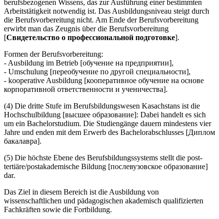
berufsbezogenen Wissens, das zur Ausführung einer bestimmten
Arbeitstätigkeit notwendig ist. Das Ausbildungsniveau steigt durch
die Berufsvorbereitung nicht. Am Ende der Berufsvorbereitung
erwirbt man das Zeugnis über die Berufsvorbereitung
[
Свидетельство о профессиональной подготовке
].
Formen der Berufsvorbereitung:
- Ausbildung im Betrieb [обучение на предприятии],
- Umschulung [переобучение по другой специальности],
- kooperative Ausbildung [кооперативное обучение на основе
корпоративной ответственности и ученичества].
(4) Die dritte Stufe im Berufsbildungswesen Kasachstans ist die
Hochschulbildung [высшее образование]: Dabei handelt es sich
um ein Bachelorstudium. Die Studiengänge dauern mindestens vier
Jahre und enden mit dem Erwerb des Bachelorabschlusses [Диплом
бакалавра].
(5) Die höchste Ebene des Berufsbildungssystems stellt die post-
tertiäre/postakademische Bildung [послевузовское образование]
dar.
Das Ziel in diesem Bereich ist die Ausbildung von
wissenschaftlichen und pädagogischen akademisch qualifizierten
Fachkräften sowie die Fortbildung.