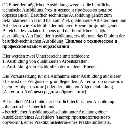
(1) Einer der möglichen Ausbildungswege ist die beruflich-
technische Ausbildung [техническое и профессиональное
образование]. Beruflich-technische Ausbildung gehört zum
Sekundarbereich II und hat zum Ziel, qualifizierte Arbeiterinnen und
Arbeiter sowie Fachkräfte der mittleren Ebene für grundlegende
Bereiche des sozialen Lebens und der beruflichen Tätigkeit
auszubilden. Am Ende der Ausbildung erwirbt man das Diplom der
beruflich-technischen Ausbildung [
Диплом о техническом и
профессиональном образовании
].
Hier werden zwei Unterbereiche unterschieden:
1. Ausbildung von qualifizierten Arbeitskräften,
2. Ausbildung von Fachkräften der mittleren Ebene.
Die Voraussetzung für die Aufnahme einer Ausbildung auf dieser
Ebene ist das Zeugnis der grundlegenden [Аттестат об основном
среднем образовании] oder der mittleren Allgemeinbildung
[Аттестат об общем среднем образовании].
Bestandteile/Abschnitte der beruflich-technischen Ausbildung:
- theoretischer Unterricht und
- betrieblicher Ausbildungsabschnitt unter Anleitung einer
Ausbilderin/eines Ausbilders [мастер производственного
обучения], einer Praktikumsleiterin/eines Praktikumsleiters.