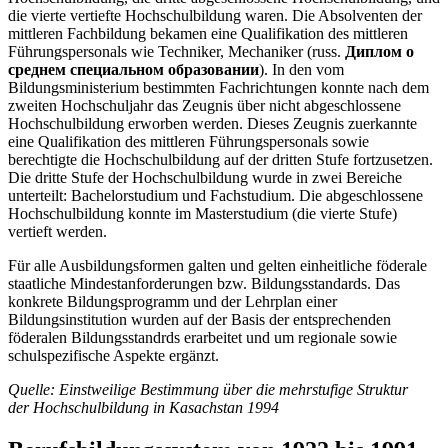
die vierte vertiefte Hochschulbildung waren. Die Absolventen der
mittleren Fachbildung bekamen eine Qualifikation des mittleren
Führungspersonals wie Techniker, Mechaniker (russ.
Диплом о
среднем специальном образовании
). In den vom
Bildungsministerium bestimmten Fachrichtungen konnte nach dem
zweiten Hochschuljahr das Zeugnis über nicht abgeschlossene
Hochschulbildung erworben werden. Dieses Zeugnis zuerkannte
eine Qualifikation des mittleren Führungspersonals sowie
berechtigte die Hochschulbildung auf der dritten Stufe fortzusetzen.
Die dritte Stufe der Hochschulbildung wurde in zwei Bereiche
unterteilt: Bachelorstudium und Fachstudium. Die abgeschlossene
Hochschulbildung konnte im Masterstudium (die vierte Stufe)
vertieft werden.
Für alle Ausbildungsformen galten und gelten einheitliche föderale
staatliche Mindestanforderungen bzw. Bildungsstandards. Das
konkrete Bildungsprogramm und der Lehrplan einer
Bildungsinstitution wurden auf der Basis der entsprechenden
föderalen Bildungsstandrds erarbeitet und um regionale sowie
schulspezifische Aspekte ergänzt.
Quelle: Einstweilige Bestimmung über die mehrstufige Struktur
der Hochschulbildung in Kasachstan 1994