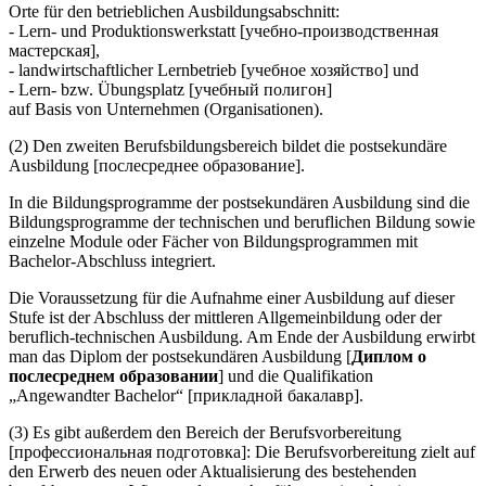
Orte für den betrieblichen Ausbildungsabschnitt:
- Lern- und Produktionswerkstatt [учебно-производственная
мастерская],
- landwirtschaftlicher Lernbetrieb [учебное хозяйство] und
- Lern- bzw. Übungsplatz [учебный полигон]
auf Basis von Unternehmen (Organisationen).
(2) Den zweiten Berufsbildungsbereich bildet die postsekundäre
Ausbildung [послесреднее образование].
In die Bildungsprogramme der postsekundären Ausbildung sind die
Bildungsprogramme der technischen und beruflichen Bildung sowie
einzelne Module oder Fächer von Bildungsprogrammen mit
Bachelor-Abschluss integriert.
Die Voraussetzung für die Aufnahme einer Ausbildung auf dieser
Stufe ist der Abschluss der mittleren Allgemeinbildung oder der
beruflich-technischen Ausbildung. Am Ende der Ausbildung erwirbt
man das Diplom der postsekundären Ausbildung [
Диплом о
послесреднем образовании
] und die Qualifikation
„Angewandter Bachelor“ [прикладной бакалавр].
(3) Es gibt außerdem den Bereich der Berufsvorbereitung
[профессиональная подготовка]: Die Berufsvorbereitung zielt auf
den Erwerb des neuen oder Aktualisierung des bestehenden