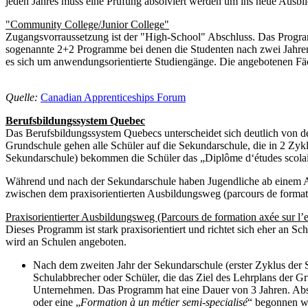
jeden Jahres muss eine Prüfung absolviert werden um ins neue Ausb
"Community College/Junior College"
Zugangsvorraussetzung ist der "High-School" Abschluss. Das Program
sogenannte 2+2 Programme bei denen die Studenten nach zwei Jahr
es sich um anwendungsorientierte Studiengänge. Die angebotenen Fäche
Quelle:
Canadian Apprenticeships Forum
Berufsbildungssystem Quebec
Das Berufsbildungssystem Quebecs unterscheidet sich deutlich von de
Grundschule gehen alle Schüler auf die Sekundarschule, die in 2 Zykl
Sekundarschule) bekommen die Schüler das „Diplôme d‘études scolair
Während und nach der Sekundarschule haben Jugendliche ab einem Alt
zwischen dem praxisorientierten Ausbildungsweg (parcours de formatio
Praxisorientierter Ausbildungsweg (Parcours de formation axée sur l’
Dieses Programm ist stark praxisorientiert und richtet sich eher an 
wird an Schulen angeboten.
Nach dem zweiten Jahr der Sekundarschule (erster Zyklus der S
Schulabbrecher oder Schüler, die das Ziel des Lehrplans der G
Unternehmen. Das Programm hat eine Dauer von 3 Jahren. Abs
oder eine „
Formation à un métier semi-specialisé
“ begonnen we