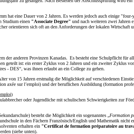
ildungsjahr zu gelangen. Nach Bestehen der Abschlussprüfung wird ein
m hat eine Dauer von 2 Jahren. Es werden jedoch auch einige "four-yea
en Studium einen
"Associate Degree"
und nach weiteren zwei Jahren e
r orientieren sich oft an den Anforderungen der lokalen Wirtschaft und
m der anderen Provinzen Kanadas. Es besteht eine Schulpflicht für all
en geteilt ist: ein erster Zyklus von 2 Jahren und ein zweiter Zyklus 
es - DES“, was ihnen erlaubt an ein College zu gehen.
er von 15 Jahren erstmalig die Möglichkeit auf verschiedenen Einsti
n axée sur l’emploi) und der beruflichen Ausbildung (formation profes
emploi)
Schulabbrecher oder Jugendliche mit schulischen Schwierigkeiten zur Fö
ekundarschule) besteht die Möglichkeit ein sogenanntes „
Formation pr
rundschule in den Fächern Französisch/English und Mathematik nicht er
olventen erhalten ein
"Certificat de formation préparatoire au tra
rden (siehe unten).