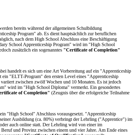
 werden bereits während der allgemeinen Schulbildung
ticeship Program" ab. Es dient hauptsächlich zur beruflichen
 möglich, nach dem High School Abschluss eine Beschäftigung
ndary School Apprenticeship Program" wird im "High School
edoch zusätzlich ein sogenanntes
"Certificate of Completion"
ei handelt es sich um eine Art Vorbereitung auf ein "Apprenticeship
kt ein "ELTT-Program" den ersten Level eines "Apprenticeship
 variiert zwischen zwölf Wochen und 10 Monaten. Es ist jedoch
am" wird im "High School Diploma" vermerkt. Ein gesondertes
rtificate of Completion"
(Zeugnis über die erfolgreiche Teilnahme
ein "High School" Abschluss vorausgesetzt. "Apprenticeship
seiner Ausbildung (ca. 80%) verbringt der Lehrling ("Apprentice") im
der auch online statt. Der Lehrling wird von einer im
ch Beruf und Provinz zwischen einem und vier Jahre. Am Ende eines