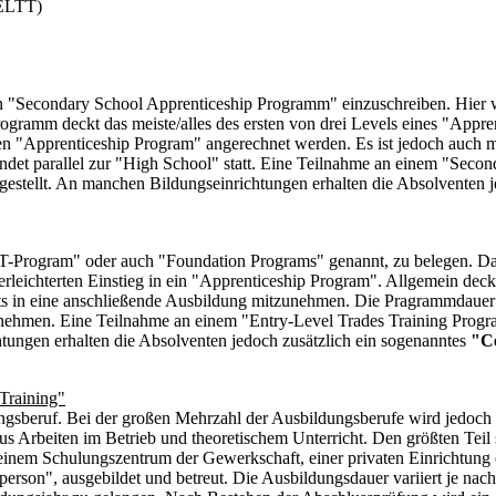
(ELTT)
 ein "Secondary School Apprenticeship Programm" einzuschreiben. Hier
gramm deckt das meiste/alles des ersten von drei Levels eines "Appren
den "Apprenticeship Program" angerechnet werden. Es ist jedoch auch
det parallel zur "High School" statt. Eine Teilnahme an einem "Seco
gestellt. An manchen Bildungseinrichtungen erhalten die Absolventen j
TT-Program" oder auch "Foundation Programs" genannt, zu belegen. Dab
leichterten Einstieg in ein "Apprenticeship Program". Allgemein dec
its in eine anschließende Ausbildung mitzunehmen. Die Pragrammdauer
nehmen. Eine Teilnahme an einem "Entry-Level Trades Training Progr
tungen erhalten die Absolventen jedoch zusätzlich ein sogenanntes
"Ce
Training"
gsberuf. Bei der großen Mehrzahl der Ausbildungsberufe wird jedoch 
 Arbeiten im Betrieb und theoretischem Unterricht. Den größten Teil 
einem Schulungszentrum der Gewerkschaft, einer privaten Einrichtung o
erson", ausgebildet und betreut. Die Ausbildungsdauer variiert je na