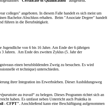
 sogenanntes
"Certificate of Qualification"
ausgestellt.
r colleges" angeboten. In diesem Falle handelt es sich meist um
inen Bachelor-Abschluss erhalten. Beim "Associate Degree" handelt
 führen in die Berufstätigkeit.
e Jugendliche von 6 bis 16 Jahre. Am Ende der 6-jährigen
von 3 Jahren. Am Ende des zweiten Zyklus (5. Jahr der
egniveaus einen berufsbildenden Zweig zu besuchen. Es wird
sionnelle et technique) unterschieden.
rderung ihrer Integration ins Erwerbsleben. Dieser Ausbildungsweg
éparatoire au travail
“ zu belegen. Dieses Programm richtet sich an
reicht haben. Es umfasst neben Unterricht auch Praktika in
vail - CFPT"
. Anschließend kann eine Beschäftigung aufgenommen