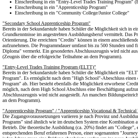
Einschreibung in ein "Entry-Level Trades Training Program" 
Einschreibung in ein "Apprenticeship Program"
Einschreibung in ein "Community College/Junior College"
"Secondary School Apprenticeship Program"
Bereits in der Sekundarstufe haben Schüler die Möglichkeit sich in
Grundkenntnisse im angestrebten Ausbildungsberuf vermittelt. Das Pro
Orientierung. Die erreichten "Credits" können in einem anschließen
aufzunehmen. Die Programmdauer umfasst bis zu 500 Stunden und fin
Diploma" vermerkt. Ein gesondertes Abschlusszeugnis wird nicht aus
(Zeugnis über die erfolgreiche Teilnahme an dem Programm).
"Entry-Level Trades Training Program (ELTT)"
Bereits in der Sekundarstufe haben Schüler die Möglichkeit ein "EL
Program". Es ermöglicht nach dem "High School"-Abeschluss einen er
Program" ab. Hier besteht ebenfalls die Möglichkeit erworbene Cred
möglich, nach dem High School Abschluss eine Beschäftigung aufzu
Abschlusszeugnis wird nicht ausgestellt. An manchen Bildungseinrich
an dem Programm).
"Apprenticeship Program" / "Apprenticeship Vocational & Technical 
Die Zugangsvoraussetzungen variieren je nach Provinz und Ausbildun
Programs" sind ähnlich wie im deutschen System eine Kombination aus
Betrieb. Die theoretische Ausbildung (ca. 20%) findet am "College", 
entsprechenden Beruf erfahrenen Person, einer sogenannten "Journeyp