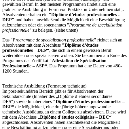
gewählten Beruf. In den meisten Programmen findet auch eine
praktische Ausbildung in Form von Praktika in Unternehmen statt,.
Absolventen erhalten ein
"Diplôme d’études professionnelles -
DEP"
und haben anschließend die Möglichkeit eine Beschäftigung
aufzunehmen oder ein sogenanntes "
Programme de specialisation
professionnelle
" zu belegen. (siehe unten)
Das "
Programme de specialisation professionnelle
" richtet sich an
Absolventen mit dem Abschluss
"Diplôme d’études
professionnelles – DEP“
, die sich in einem gewissen Beruf
weiterbilden oder spezialisieren wollen. Sie bekommen am Ende des
Programms das Zertifikat
"Attestation de Spécialisation
Professionnelle – ASP“
. Das Programm hat eine Dauer von 450-
1200 Stunden.
Technische Ausbildung (Formation technique)
Im post-sekundären Bereich gibt es für Absolventen der
Sekundarschule (Inhaber des „Diplôme d’études secondaires –
DES“) sowie Inhaber eines
"Diplôme d’études professionnelles –
DEP“
die Möglichkeit, eine dreijährige höhere angewandte
technische Ausbildung an einem College zu absolvieren. Diese wird
mit dem Abschluss
„Diplôme d’études collégiales – DEC“
abgeschlossen. Absolventen haben anschließend die Möglichkeit
eine Beschäftigung aufzunehmen oder eine Spezialisierung oder