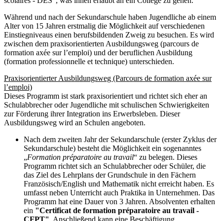
scolaires - DES“, was ihnen erlaubt an ein College zu gehen.
Während und nach der Sekundarschule haben Jugendliche ab einem
Alter von 15 Jahren erstmalig die Möglichkeit auf verschiedenen
Einstiegniveaus einen berufsbildenden Zweig zu besuchen. Es wird
zwischen dem praxisorientierten Ausbildungsweg (parcours de
formation axée sur l’emploi) und der beruflichen Ausbildung
(formation professionnelle et technique) unterschieden.
Praxisorientierter Ausbildungsweg (Parcours de formation axée sur
l’emploi)
Dieses Programm ist stark praxisorientiert und richtet sich eher an
Schulabbrecher oder Jugendliche mit schulischen Schwierigkeiten
zur Förderung ihrer Integration ins Erwerbsleben. Dieser
Ausbildungsweg wird an Schulen angeboten.
Nach dem zweiten Jahr der Sekundarschule (erster Zyklus der
Sekundarschule) besteht die Möglichkeit ein sogenanntes
„
Formation préparatoire au travail
“ zu belegen. Dieses
Programm richtet sich an Schulabbrecher oder Schüler, die
das Ziel des Lehrplans der Grundschule in den Fächern
Französisch/English und Mathematik nicht erreicht haben. Es
umfasst neben Unterricht auch Praktika in Unternehmen. Das
Programm hat eine Dauer von 3 Jahren. Absolventen erhalten
ein
"Certificat de formation préparatoire au travail -
CFPT"
. Anschließend kann eine Beschäftigung