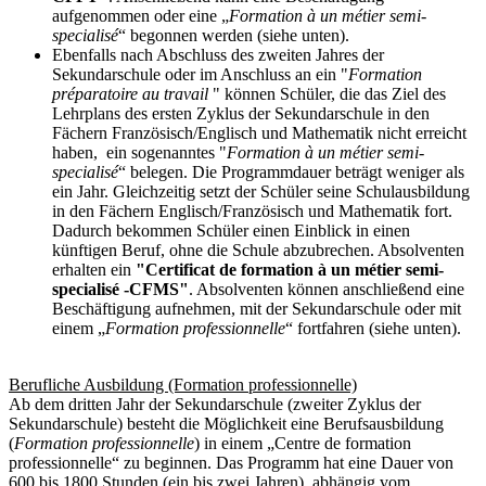
aufgenommen oder eine „
Formation à un métier semi-
specialisé
“ begonnen werden (siehe unten).
Ebenfalls nach Abschluss des zweiten Jahres der
Sekundarschule oder im Anschluss an ein "
Formation
préparatoire au travail
" können Schüler, die das Ziel des
Lehrplans des ersten Zyklus der Sekundarschule in den
Fächern Französisch/Englisch und Mathematik nicht erreicht
haben, ein sogenanntes "
Formation à un métier semi-
specialisé
“ belegen. Die Programmdauer beträgt weniger als
ein Jahr. Gleichzeitig setzt der Schüler seine Schulausbildung
in den Fächern Englisch/Französisch und Mathematik fort.
Dadurch bekommen Schüler einen Einblick in einen
künftigen Beruf, ohne die Schule abzubrechen. Absolventen
erhalten ein
"Certificat de formation à un métier semi-
specialisé -CFMS"
. Absolventen können anschließend eine
Beschäftigung aufnehmen, mit der Sekundarschule oder mit
einem „
Formation professionnelle
“ fortfahren (siehe unten).
Berufliche Ausbildung (Formation professionnelle)
Ab dem dritten Jahr der Sekundarschule (zweiter Zyklus der
Sekundarschule) besteht die Möglichkeit eine Berufsausbildung
(
Formation professionnelle
) in einem „Centre de formation
professionnelle“ zu beginnen. Das Programm hat eine Dauer von
600 bis 1800 Stunden (ein bis zwei Jahren), abhängig vom