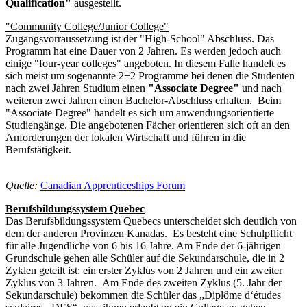
Qualification"
ausgestellt.
"Community College/Junior College"
Zugangsvorraussetzung ist der "High-School" Abschluss. Das
Programm hat eine Dauer von 2 Jahren. Es werden jedoch auch
einige "four-year colleges" angeboten. In diesem Falle handelt es
sich meist um sogenannte 2+2 Programme bei denen die Studenten
nach zwei Jahren Studium einen
"Associate Degree"
und nach
weiteren zwei Jahren einen Bachelor-Abschluss erhalten. Beim
"Associate Degree" handelt es sich um anwendungsorientierte
Studiengänge. Die angebotenen Fächer orientieren sich oft an den
Anforderungen der lokalen Wirtschaft und führen in die
Berufstätigkeit.
Quelle:
Canadian Apprenticeships Forum
Berufsbildungssystem Quebec
Das Berufsbildungssystem Quebecs unterscheidet sich deutlich von
dem der anderen Provinzen Kanadas. Es besteht eine Schulpflicht
für alle Jugendliche von 6 bis 16 Jahre. Am Ende der 6-jährigen
Grundschule gehen alle Schüler auf die Sekundarschule, die in 2
Zyklen geteilt ist: ein erster Zyklus von 2 Jahren und ein zweiter
Zyklus von 3 Jahren. Am Ende des zweiten Zyklus (5. Jahr der
Sekundarschule) bekommen die Schüler das „Diplôme d‘études