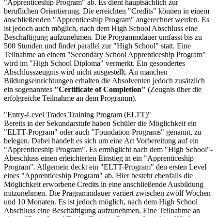
"Apprenticeship Program" ab. Es dient hauptsächlich zur
beruflichen Orientierung. Die erreichten "Credits" können in einem
anschließenden "Apprenticeship Program" angerechnet werden. Es
ist jedoch auch möglich, nach dem High School Abschluss eine
Beschäftigung aufzunehmen. Die Programmdauer umfasst bis zu
500 Stunden und findet parallel zur "High School" statt. Eine
Teilnahme an einem "Secondary School Apprenticeship Program"
wird im "High School Diploma" vermerkt. Ein gesondertes
Abschlusszeugnis wird nicht ausgestellt. An manchen
Bildungseinrichtungen erhalten die Absolventen jedoch zusätzlich
ein sogenanntes
"Certificate of Completion"
(Zeugnis über die
erfolgreiche Teilnahme an dem Programm).
"Entry-Level Trades Training Program (ELTT)"
Bereits in der Sekundarstufe haben Schüler die Möglichkeit ein
"ELTT-Program" oder auch "Foundation Programs" genannt, zu
belegen. Dabei handelt es sich um eine Art Vorbereitung auf ein
"Apprenticeship Program". Es ermöglicht nach dem "High School"-
Abeschluss einen erleichterten Einstieg in ein "Apprenticeship
Program". Allgemein deckt ein "ELTT-Program" den ersten Level
eines "Apprenticeship Program" ab. Hier besteht ebenfalls die
Möglichkeit erworbene Credits in eine anschließende Ausbildung
mitzunehmen. Die Pragrammdauer variiert zwischen zwölf Wochen
und 10 Monaten. Es ist jedoch möglich, nach dem High School
Abschluss eine Beschäftigung aufzunehmen. Eine Teilnahme an