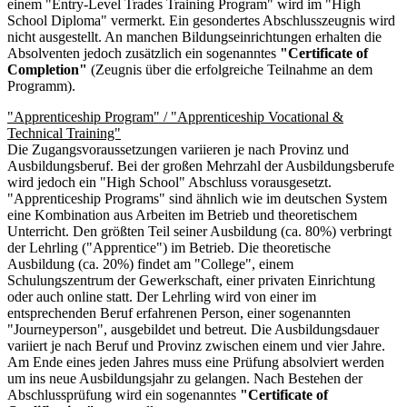
einem "Entry-Level Trades Training Program" wird im "High
School Diploma" vermerkt. Ein gesondertes Abschlusszeugnis wird
nicht ausgestellt. An manchen Bildungseinrichtungen erhalten die
Absolventen jedoch zusätzlich ein sogenanntes
"Certificate of
Completion"
(Zeugnis über die erfolgreiche Teilnahme an dem
Programm).
"Apprenticeship Program" / "Apprenticeship Vocational &
Technical Training"
Die Zugangsvoraussetzungen variieren je nach Provinz und
Ausbildungsberuf. Bei der großen Mehrzahl der Ausbildungsberufe
wird jedoch ein "High School" Abschluss vorausgesetzt.
"Apprenticeship Programs" sind ähnlich wie im deutschen System
eine Kombination aus Arbeiten im Betrieb und theoretischem
Unterricht. Den größten Teil seiner Ausbildung (ca. 80%) verbringt
der Lehrling ("Apprentice") im Betrieb. Die theoretische
Ausbildung (ca. 20%) findet am "College", einem
Schulungszentrum der Gewerkschaft, einer privaten Einrichtung
oder auch online statt. Der Lehrling wird von einer im
entsprechenden Beruf erfahrenen Person, einer sogenannten
"Journeyperson", ausgebildet und betreut. Die Ausbildungsdauer
variiert je nach Beruf und Provinz zwischen einem und vier Jahre.
Am Ende eines jeden Jahres muss eine Prüfung absolviert werden
um ins neue Ausbildungsjahr zu gelangen. Nach Bestehen der
Abschlussprüfung wird ein sogenanntes
"Certificate of