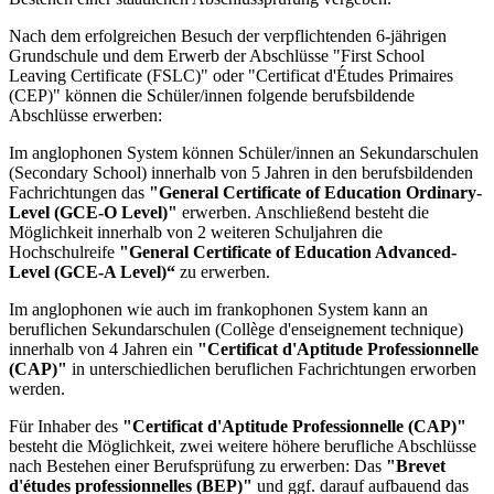
Nach dem erfolgreichen Besuch der verpflichtenden 6-jährigen
Grundschule und dem Erwerb der Abschlüsse "First School
Leaving Certificate (FSLC)" oder "Certificat d'Études Primaires
(CEP)" können die Schüler/innen folgende berufsbildende
Abschlüsse erwerben:
Im anglophonen System können Schüler/innen an Sekundarschulen
(Secondary School) innerhalb von 5 Jahren in den berufsbildenden
Fachrichtungen das
"General Certificate of Education Ordinary-
Level (GCE-O Level)"
erwerben. Anschließend besteht die
Möglichkeit innerhalb von 2 weiteren Schuljahren die
Hochschulreife
"General Certificate of Education Advanced-
Level (GCE-A Level)“
zu erwerben.
Im anglophonen wie auch im frankophonen System kann an
beruflichen Sekundarschulen (Collège d'enseignement technique)
innerhalb von 4 Jahren ein
"Certificat d'Aptitude Professionnelle
(CAP)"
in unterschiedlichen beruflichen Fachrichtungen erworben
werden.
Für Inhaber des
"Certificat d'Aptitude Professionnelle (CAP)"
besteht die Möglichkeit, zwei weitere höhere berufliche Abschlüsse
nach Bestehen einer Berufsprüfung zu erwerben: Das
"Brevet
d'études professionnelles (BEP)"
und ggf. darauf aufbauend das