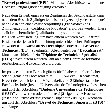
"Brevet professionnel (BP)"
. Mit diesen Abschlüssen wird keine
Hochschulzugangsberechtigung erworben.
Nach dem Erwerb eines ersten Zeugnisses der Sekundarstufe kann
nach dem Besuch 2-jähriger technischer Lyzeen (Lycée Technique)
nach Bestehen einer Zwischenprüfung („Probatoire“) das
Zwischenzeugnis "Certificat de Probation“ erworben werden. Diese
stellt keine berufliche Qualifikation dar, sondern ist
lediglich Voraussetzung, um nach einem weiteren Schuljahr mit
Bestehen der je nach Fachrichtung unterschiedlichen Prüfungen
entweder das
"Baccalauréat technique"
oder das
"Brevet de
Technicien (BT)"
zu erlangen. Absolventen des
"Baccalauréat
"
können anschließend ein
"Diplôme de Technicien Spécialisé
(DTS)"
nach einem weiteren Jahr an einem Centre de formation
professionnelle d'excellence erwerben.
Im post-sekundären Bereich gibt es für Inhaber einer beruflichen
oder allgemeinen Hochschulreife (GCE A-Level, Baccalauréat,
Brevet de Technicien) die Möglichkeit, eine 2-jährige staatliche
Fachhochschule (Institut Universitaire de Technologie) zu besuchen
und dort den Abschluss
"Diplôme Universitaire de Technologie
(DUT)"
zu erwerben oder auf eine 2-jährige private Hochschule
(Institution Privée d'Enseignement supérieur - IPES) zu wechseln
um dort den Abschluss
"Brevet de Technicien Supérieur (BTS)"
zu erlangen.