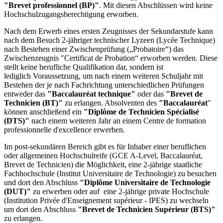
"Brevet professionnel (BP)"
. Mit diesen Abschlüssen wird keine
Hochschulzugangsberechtigung erworben.
Nach dem Erwerb eines ersten Zeugnisses der Sekundarstufe kann
nach dem Besuch 2-jähriger technischer Lyzeen (Lycée Technique)
nach Bestehen einer Zwischenprüfung („Probatoire“) das
Zwischenzeugnis "Certificat de Probation“ erworben werden. Diese
stellt keine berufliche Qualifikation dar, sondern ist
lediglich Voraussetzung, um nach einem weiteren Schuljahr mit
Bestehen der je nach Fachrichtung unterschiedlichen Prüfungen
entweder das
"Baccalauréat technique"
oder das
"Brevet de
Technicien (BT)"
zu erlangen. Absolventen des
"Baccalauréat
"
können anschließend ein
"Diplôme de Technicien Spécialisé
(DTS)"
nach einem weiteren Jahr an einem Centre de formation
professionnelle d'excellence erwerben.
Im post-sekundären Bereich gibt es für Inhaber einer beruflichen
oder allgemeinen Hochschulreife (GCE A-Level, Baccalauréat,
Brevet de Technicien) die Möglichkeit, eine 2-jährige staatliche
Fachhochschule (Institut Universitaire de Technologie) zu besuchen
und dort den Abschluss
"Diplôme Universitaire de Technologie
(DUT)"
zu erwerben oder auf eine 2-jährige private Hochschule
(Institution Privée d'Enseignement supérieur - IPES) zu wechseln
um dort den Abschluss
"Brevet de Technicien Supérieur (BTS)"
zu erlangen.