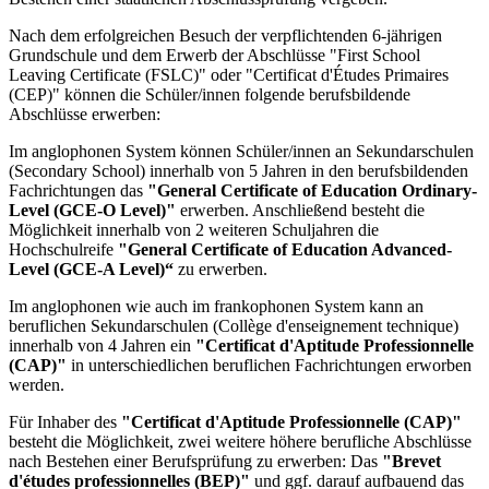
Nach dem erfolgreichen Besuch der verpflichtenden 6-jährigen
Grundschule und dem Erwerb der Abschlüsse "First School
Leaving Certificate (FSLC)" oder "Certificat d'Études Primaires
(CEP)" können die Schüler/innen folgende berufsbildende
Abschlüsse erwerben:
Im anglophonen System können Schüler/innen an Sekundarschulen
(Secondary School) innerhalb von 5 Jahren in den berufsbildenden
Fachrichtungen das
"General Certificate of Education Ordinary-
Level (GCE-O Level)"
erwerben. Anschließend besteht die
Möglichkeit innerhalb von 2 weiteren Schuljahren die
Hochschulreife
"General Certificate of Education Advanced-
Level (GCE-A Level)“
zu erwerben.
Im anglophonen wie auch im frankophonen System kann an
beruflichen Sekundarschulen (Collège d'enseignement technique)
innerhalb von 4 Jahren ein
"Certificat d'Aptitude Professionnelle
(CAP)"
in unterschiedlichen beruflichen Fachrichtungen erworben
werden.
Für Inhaber des
"Certificat d'Aptitude Professionnelle (CAP)"
besteht die Möglichkeit, zwei weitere höhere berufliche Abschlüsse
nach Bestehen einer Berufsprüfung zu erwerben: Das
"Brevet
d'études professionnelles (BEP)"
und ggf. darauf aufbauend das