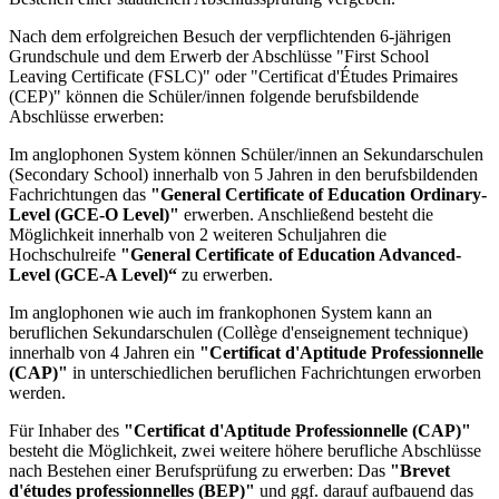
Nach dem erfolgreichen Besuch der verpflichtenden 6-jährigen
Grundschule und dem Erwerb der Abschlüsse "First School
Leaving Certificate (FSLC)" oder "Certificat d'Études Primaires
(CEP)" können die Schüler/innen folgende berufsbildende
Abschlüsse erwerben:
Im anglophonen System können Schüler/innen an Sekundarschulen
(Secondary School) innerhalb von 5 Jahren in den berufsbildenden
Fachrichtungen das
"General Certificate of Education Ordinary-
Level (GCE-O Level)"
erwerben. Anschließend besteht die
Möglichkeit innerhalb von 2 weiteren Schuljahren die
Hochschulreife
"General Certificate of Education Advanced-
Level (GCE-A Level)“
zu erwerben.
Im anglophonen wie auch im frankophonen System kann an
beruflichen Sekundarschulen (Collège d'enseignement technique)
innerhalb von 4 Jahren ein
"Certificat d'Aptitude Professionnelle
(CAP)"
in unterschiedlichen beruflichen Fachrichtungen erworben
werden.
Für Inhaber des
"Certificat d'Aptitude Professionnelle (CAP)"
besteht die Möglichkeit, zwei weitere höhere berufliche Abschlüsse
nach Bestehen einer Berufsprüfung zu erwerben: Das
"Brevet
d'études professionnelles (BEP)"
und ggf. darauf aufbauend das