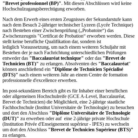
"Brevet professionnel (BP)"
. Mit diesen Abschlüssen wird keine
Hochschulzugangsberechtigung erworben.
Nach dem Erwerb eines ersten Zeugnisses der Sekundarstufe kann
nach dem Besuch 2-jähriger technischer Lyzeen (Lycée Technique)
nach Bestehen einer Zwischenprüfung („Probatoire“) das
Zwischenzeugnis "Certificat de Probation“ erworben werden. Diese
stellt keine berufliche Qualifikation dar, sondern ist
lediglich Voraussetzung, um nach einem weiteren Schuljahr mit
Bestehen der je nach Fachrichtung unterschiedlichen Prüfungen
entweder das
"Baccalauréat technique"
oder das
"Brevet de
Technicien (BT)"
zu erlangen. Absolventen des
"Baccalauréat
"
können anschließend ein
"Diplôme de Technicien Spécialisé
(DTS)"
nach einem weiteren Jahr an einem Centre de formation
professionnelle d'excellence erwerben.
Im post-sekundären Bereich gibt es für Inhaber einer beruflichen
oder allgemeinen Hochschulreife (GCE A-Level, Baccalauréat,
Brevet de Technicien) die Möglichkeit, eine 2-jährige staatliche
Fachhochschule (Institut Universitaire de Technologie) zu besuchen
und dort den Abschluss
"Diplôme Universitaire de Technologie
(DUT)"
zu erwerben oder auf eine 2-jährige private Hochschule
(Institution Privée d'Enseignement supérieur - IPES) zu wechseln
um dort den Abschluss
"Brevet de Technicien Supérieur (BTS)"
zu erlangen.