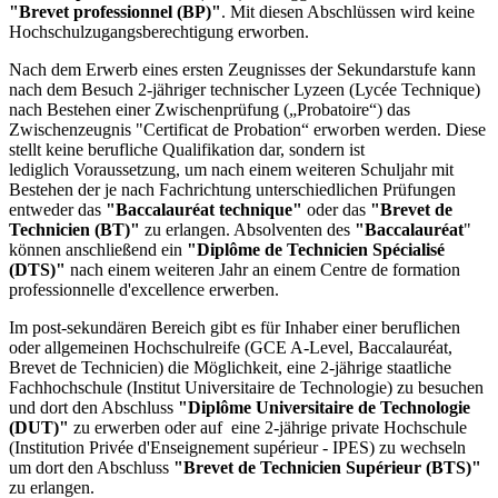
"Brevet professionnel (BP)"
. Mit diesen Abschlüssen wird keine
Hochschulzugangsberechtigung erworben.
Nach dem Erwerb eines ersten Zeugnisses der Sekundarstufe kann
nach dem Besuch 2-jähriger technischer Lyzeen (Lycée Technique)
nach Bestehen einer Zwischenprüfung („Probatoire“) das
Zwischenzeugnis "Certificat de Probation“ erworben werden. Diese
stellt keine berufliche Qualifikation dar, sondern ist
lediglich Voraussetzung, um nach einem weiteren Schuljahr mit
Bestehen der je nach Fachrichtung unterschiedlichen Prüfungen
entweder das
"Baccalauréat technique"
oder das
"Brevet de
Technicien (BT)"
zu erlangen. Absolventen des
"Baccalauréat
"
können anschließend ein
"Diplôme de Technicien Spécialisé
(DTS)"
nach einem weiteren Jahr an einem Centre de formation
professionnelle d'excellence erwerben.
Im post-sekundären Bereich gibt es für Inhaber einer beruflichen
oder allgemeinen Hochschulreife (GCE A-Level, Baccalauréat,
Brevet de Technicien) die Möglichkeit, eine 2-jährige staatliche
Fachhochschule (Institut Universitaire de Technologie) zu besuchen
und dort den Abschluss
"Diplôme Universitaire de Technologie
(DUT)"
zu erwerben oder auf eine 2-jährige private Hochschule
(Institution Privée d'Enseignement supérieur - IPES) zu wechseln
um dort den Abschluss
"Brevet de Technicien Supérieur (BTS)"
zu erlangen.