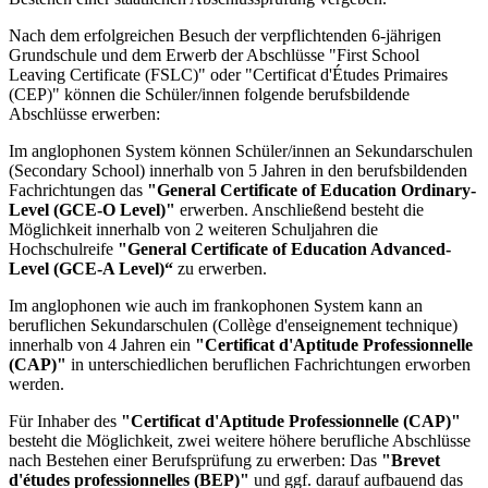
Nach dem erfolgreichen Besuch der verpflichtenden 6-jährigen
Grundschule und dem Erwerb der Abschlüsse "First School
Leaving Certificate (FSLC)" oder "Certificat d'Études Primaires
(CEP)" können die Schüler/innen folgende berufsbildende
Abschlüsse erwerben:
Im anglophonen System können Schüler/innen an Sekundarschulen
(Secondary School) innerhalb von 5 Jahren in den berufsbildenden
Fachrichtungen das
"General Certificate of Education Ordinary-
Level (GCE-O Level)"
erwerben. Anschließend besteht die
Möglichkeit innerhalb von 2 weiteren Schuljahren die
Hochschulreife
"General Certificate of Education Advanced-
Level (GCE-A Level)“
zu erwerben.
Im anglophonen wie auch im frankophonen System kann an
beruflichen Sekundarschulen (Collège d'enseignement technique)
innerhalb von 4 Jahren ein
"Certificat d'Aptitude Professionnelle
(CAP)"
in unterschiedlichen beruflichen Fachrichtungen erworben
werden.
Für Inhaber des
"Certificat d'Aptitude Professionnelle (CAP)"
besteht die Möglichkeit, zwei weitere höhere berufliche Abschlüsse
nach Bestehen einer Berufsprüfung zu erwerben: Das
"Brevet
d'études professionnelles (BEP)"
und ggf. darauf aufbauend das