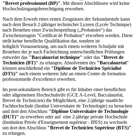
"Brevet professionnel (BP)"
. Mit diesen Abschlüssen wird keine
Hochschulzugangsberechtigung erworben.
Nach dem Erwerb eines ersten Zeugnisses der Sekundarstufe kann
nach dem Besuch 2-jähriger technischer Lyzeen (Lycée Technique)
nach Bestehen einer Zwischenprüfung („Probatoire“) das
Zwischenzeugnis "Certificat de Probation“ erworben werden. Diese
stellt keine berufliche Qualifikation dar, sondern ist
lediglich Voraussetzung, um nach einem weiteren Schuljahr mit
Bestehen der je nach Fachrichtung unterschiedlichen Prüfungen
entweder das
"Baccalauréat technique"
oder das
"Brevet de
Technicien (BT)"
zu erlangen. Absolventen des
"Baccalauréat
"
können anschließend ein
"Diplôme de Technicien Spécialisé
(DTS)"
nach einem weiteren Jahr an einem Centre de formation
professionnelle d'excellence erwerben.
Im post-sekundären Bereich gibt es für Inhaber einer beruflichen
oder allgemeinen Hochschulreife (GCE A-Level, Baccalauréat,
Brevet de Technicien) die Möglichkeit, eine 2-jährige staatliche
Fachhochschule (Institut Universitaire de Technologie) zu besuchen
und dort den Abschluss
"Diplôme Universitaire de Technologie
(DUT)"
zu erwerben oder auf eine 2-jährige private Hochschule
(Institution Privée d'Enseignement supérieur - IPES) zu wechseln
um dort den Abschluss
"Brevet de Technicien Supérieur (BTS)"
zu erlangen.