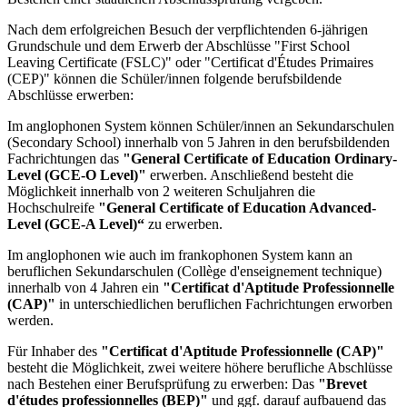
Nach dem erfolgreichen Besuch der verpflichtenden 6-jährigen
Grundschule und dem Erwerb der Abschlüsse "First School
Leaving Certificate (FSLC)" oder "Certificat d'Études Primaires
(CEP)" können die Schüler/innen folgende berufsbildende
Abschlüsse erwerben:
Im anglophonen System können Schüler/innen an Sekundarschulen
(Secondary School) innerhalb von 5 Jahren in den berufsbildenden
Fachrichtungen das
"General Certificate of Education Ordinary-
Level (GCE-O Level)"
erwerben. Anschließend besteht die
Möglichkeit innerhalb von 2 weiteren Schuljahren die
Hochschulreife
"General Certificate of Education Advanced-
Level (GCE-A Level)“
zu erwerben.
Im anglophonen wie auch im frankophonen System kann an
beruflichen Sekundarschulen (Collège d'enseignement technique)
innerhalb von 4 Jahren ein
"Certificat d'Aptitude Professionnelle
(CAP)"
in unterschiedlichen beruflichen Fachrichtungen erworben
werden.
Für Inhaber des
"Certificat d'Aptitude Professionnelle (CAP)"
besteht die Möglichkeit, zwei weitere höhere berufliche Abschlüsse
nach Bestehen einer Berufsprüfung zu erwerben: Das
"Brevet
d'études professionnelles (BEP)"
und ggf. darauf aufbauend das