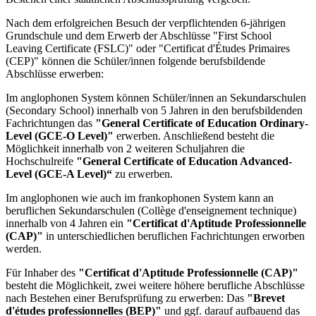
Nach dem erfolgreichen Besuch der verpflichtenden 6-jährigen
Grundschule und dem Erwerb der Abschlüsse "First School
Leaving Certificate (FSLC)" oder "Certificat d'Études Primaires
(CEP)" können die Schüler/innen folgende berufsbildende
Abschlüsse erwerben:
Im anglophonen System können Schüler/innen an Sekundarschulen
(Secondary School) innerhalb von 5 Jahren in den berufsbildenden
Fachrichtungen das
"General Certificate of Education Ordinary-
Level (GCE-O Level)"
erwerben. Anschließend besteht die
Möglichkeit innerhalb von 2 weiteren Schuljahren die
Hochschulreife
"General Certificate of Education Advanced-
Level (GCE-A Level)“
zu erwerben.
Im anglophonen wie auch im frankophonen System kann an
beruflichen Sekundarschulen (Collège d'enseignement technique)
innerhalb von 4 Jahren ein
"Certificat d'Aptitude Professionnelle
(CAP)"
in unterschiedlichen beruflichen Fachrichtungen erworben
werden.
Für Inhaber des
"Certificat d'Aptitude Professionnelle (CAP)"
besteht die Möglichkeit, zwei weitere höhere berufliche Abschlüsse
nach Bestehen einer Berufsprüfung zu erwerben: Das
"Brevet
d'études professionnelles (BEP)"
und ggf. darauf aufbauend das