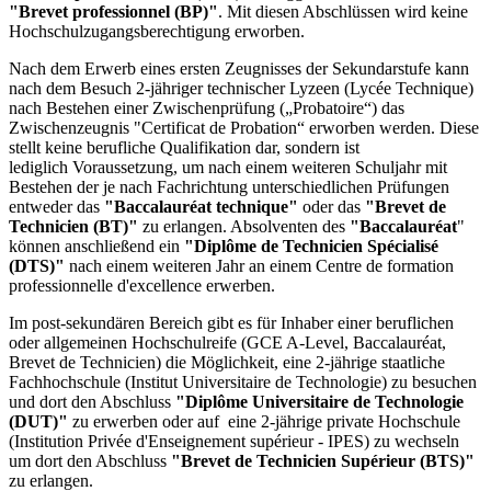
"Brevet professionnel (BP)"
. Mit diesen Abschlüssen wird keine
Hochschulzugangsberechtigung erworben.
Nach dem Erwerb eines ersten Zeugnisses der Sekundarstufe kann
nach dem Besuch 2-jähriger technischer Lyzeen (Lycée Technique)
nach Bestehen einer Zwischenprüfung („Probatoire“) das
Zwischenzeugnis "Certificat de Probation“ erworben werden. Diese
stellt keine berufliche Qualifikation dar, sondern ist
lediglich Voraussetzung, um nach einem weiteren Schuljahr mit
Bestehen der je nach Fachrichtung unterschiedlichen Prüfungen
entweder das
"Baccalauréat technique"
oder das
"Brevet de
Technicien (BT)"
zu erlangen. Absolventen des
"Baccalauréat
"
können anschließend ein
"Diplôme de Technicien Spécialisé
(DTS)"
nach einem weiteren Jahr an einem Centre de formation
professionnelle d'excellence erwerben.
Im post-sekundären Bereich gibt es für Inhaber einer beruflichen
oder allgemeinen Hochschulreife (GCE A-Level, Baccalauréat,
Brevet de Technicien) die Möglichkeit, eine 2-jährige staatliche
Fachhochschule (Institut Universitaire de Technologie) zu besuchen
und dort den Abschluss
"Diplôme Universitaire de Technologie
(DUT)"
zu erwerben oder auf eine 2-jährige private Hochschule
(Institution Privée d'Enseignement supérieur - IPES) zu wechseln
um dort den Abschluss
"Brevet de Technicien Supérieur (BTS)"
zu erlangen.