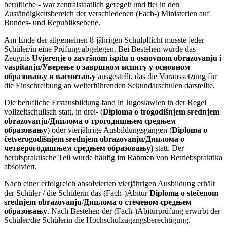
berufliche - war zentralstaatlich geregelt und fiel in den
Zuständigkeitsbereich der verschiedenen (Fach-) Ministerien auf
Bundes- und Republiksebene.
Am Ende der allgemeinen 8-jährigen Schulpflicht musste jeder
Schüler/in eine Prüfung abgelegen. Bei Bestehen wurde das
Zeugnis
Uvjerenje o završnom ispitu u osnovnom obrazovanju i
vaspitanju/Уверење о завршном испиту у основном
образовању и васпитању
ausgestellt, das die Voraussetzung für
die Einschreibung an weiterführenden Sekundarschulen darstellte.
Die berufliche Erstausbildung fand in Jugoslawien in der Regel
vollzeitschulisch statt, in drei- (
Diploma o trogodišnjem srednjem
obrazovanju/Диплома о трогодишњем средњем
образовању
) oder vierjährige Ausbildungsgängen (
Diploma o
četverogodišnjem srednjem obrazovanju/Диплома о
четверогодишњем средњем образовању)
statt. Der
berufspraktische Teil wurde häufig im Rahmen von Betriebspraktika
absolviert.
Nach einer erfolgreich absolvierten vierjährigen Ausbildung erhält
der Schüler / die Schülerin das (Fach-)Abitur
Diploma o stečenom
srednjem obrazovanju
/
Диплома о стеченом средњем
образовању
. Nach Bestehen der (Fach-)Abiturprüfung erwirbt der
Schüler/die Schülerin die Hochschulzugangsberechtigung.