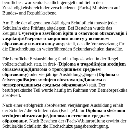
berufliche - war zentralstaatlich geregelt und fiel in den
Zuständigkeitsbereich der verschiedenen (Fach-) Ministerien auf
Bundes- und Republiksebene.
Am Ende der allgemeinen 8-jährigen Schulpflicht musste jeder
Schüler/in eine Prüfung abgelegen. Bei Bestehen wurde das
Zeugnis
Uvjerenje o završnom ispitu u osnovnom obrazovanju i
vaspitanju/Уверење о завршном испиту у основном
образовању и васпитању
ausgestellt, das die Voraussetzung für
die Einschreibung an weiterführenden Sekundarschulen darstellte.
Die berufliche Erstausbildung fand in Jugoslawien in der Regel
vollzeitschulisch statt, in drei- (
Diploma o trogodišnjem srednjem
obrazovanju/Диплома о трогодишњем средњем
образовању
) oder vierjährige Ausbildungsgängen (
Diploma o
četverogodišnjem srednjem obrazovanju/Диплома о
четверогодишњем средњем образовању)
statt. Der
berufspraktische Teil wurde häufig im Rahmen von Betriebspraktika
absolviert.
Nach einer erfolgreich absolvierten vierjährigen Ausbildung erhält
der Schüler / die Schülerin das (Fach-)Abitur
Diploma o stečenom
srednjem obrazovanju
/
Диплома о стеченом средњем
образовању
. Nach Bestehen der (Fach-)Abiturprüfung erwirbt der
Schüler/die Schülerin die Hochschulzugangsberechtigung.