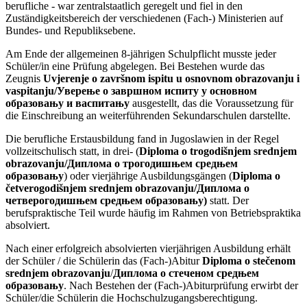
berufliche - war zentralstaatlich geregelt und fiel in den
Zuständigkeitsbereich der verschiedenen (Fach-) Ministerien auf
Bundes- und Republiksebene.
Am Ende der allgemeinen 8-jährigen Schulpflicht musste jeder
Schüler/in eine Prüfung abgelegen. Bei Bestehen wurde das
Zeugnis
Uvjerenje o završnom ispitu u osnovnom obrazovanju i
vaspitanju/Уверење о завршном испиту у основном
образовању и васпитању
ausgestellt, das die Voraussetzung für
die Einschreibung an weiterführenden Sekundarschulen darstellte.
Die berufliche Erstausbildung fand in Jugoslawien in der Regel
vollzeitschulisch statt, in drei- (
Diploma o trogodišnjem srednjem
obrazovanju/Диплома о трогодишњем средњем
образовању
) oder vierjährige Ausbildungsgängen (
Diploma o
četverogodišnjem srednjem obrazovanju/Диплома о
четверогодишњем средњем образовању)
statt. Der
berufspraktische Teil wurde häufig im Rahmen von Betriebspraktika
absolviert.
Nach einer erfolgreich absolvierten vierjährigen Ausbildung erhält
der Schüler / die Schülerin das (Fach-)Abitur
Diploma o stečenom
srednjem obrazovanju
/
Диплома о стеченом средњем
образовању
. Nach Bestehen der (Fach-)Abiturprüfung erwirbt der
Schüler/die Schülerin die Hochschulzugangsberechtigung.