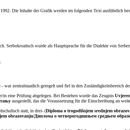
. Serbokroatisch wurde als Hauptsprache für die Dialekte von Serbe
B
 war zentralstaatlich geregelt und fiel in den Zuständigkeitsbereich 
er/in eine Prüfung abgelegen. Bei Bestehen wurde das Zeugnis
Uvjeren
итању
ausgestellt, das die Voraussetzung für die Einschreibung an weit
chulisch statt, in drei- (
Diploma o trogodišnjem srednjem obra
dnjem obrazovanju/Диплома о четверогодишњем средњем образ