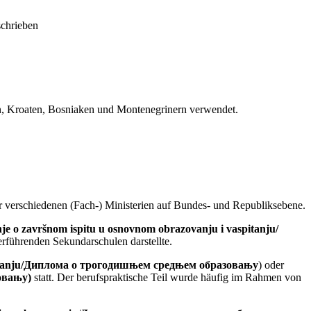
n, Kroaten, Bosniaken und Montenegrinern verwendet.
der verschiedenen (Fach-) Ministerien auf Bundes- und Republiksebene.
je o završnom ispitu u osnovnom obrazovanju i vaspitanju/
erführenden Sekundarschulen darstellte.
zovanju/Диплома о трогодишњем средњем образовању
) oder
овању)
statt. Der berufspraktische Teil wurde häufig im Rahmen von