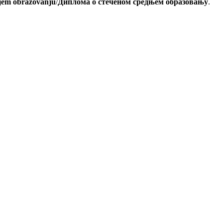
jem obrazovanju
/
Диплома о стеченом средњем образовању
.