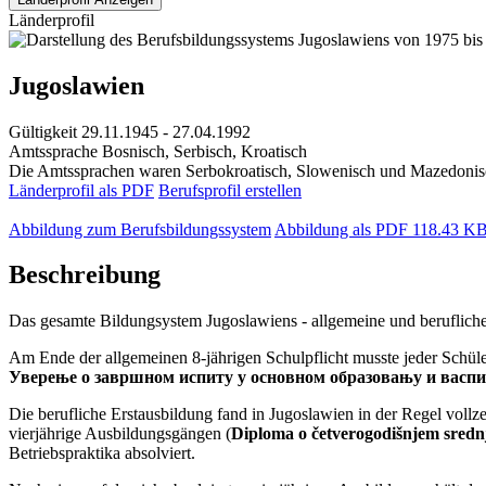
Länderprofil
Jugoslawien
Gültigkeit
29.11.1945 - 27.04.1992
Amtssprache
Bosnisch, Serbisch, Kroatisch
Die Amtssprachen waren Serbokroatisch, Slowenisch und Mazedonisch
Länderprofil als PDF
Berufsprofil erstellen
Abbildung zum Berufsbildungssystem
Abbildung als PDF
118.43 K
Beschreibung
Das gesamte Bildungsystem Jugoslawiens - allgemeine und berufliche -
Am Ende der allgemeinen 8-jährigen Schulpflicht musste jeder Schül
Уверење о завршном испиту у основном образовању и васп
Die berufliche Erstausbildung fand in Jugoslawien in der Regel vollzeits
vierjährige Ausbildungsgängen (
Diploma o četverogodišnjem sre
Betriebspraktika absolviert.