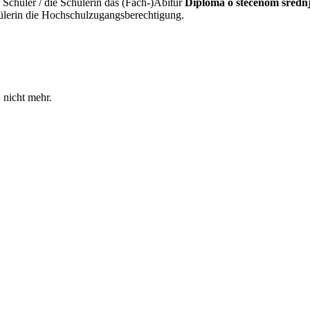
r Schüler / die Schülerin das (Fach-)Abitur
Diploma o stečenom sredn
ülerin die Hochschulzugangsberechtigung.
 nicht mehr.