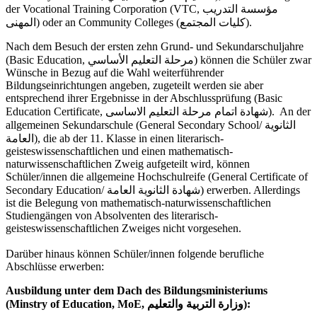
der Vocational Training Corporation (VTC, مؤسسة التدريب
المهنى) oder an Community Colleges (كليات المجتمع).
Nach dem Besuch der ersten zehn Grund- und Sekundarschuljahre
(Basic Education, مرحلة التعليم الأساسي) können die Schüler zwar
Wünsche in Bezug auf die Wahl weiterführender
Bildungseinrichtungen angeben, zugeteilt werden sie aber
entsprechend ihrer Ergebnisse in der Abschlussprüfung (Basic
Education Certificate, شهادة اتمام مرحلة التعليم الاساسى). An der
allgemeinen Sekundarschule (General Secondary School/ الثانوية
العامة), die ab der 11. Klasse in einen literarisch-
geisteswissenschaftlichen und einen mathematisch-
naturwissenschaftlichen Zweig aufgeteilt wird, können
Schüler/innen die allgemeine Hochschulreife (General Certificate of
Secondary Education/ شهادة الثانوية العامة) erwerben. Allerdings
ist die Belegung von mathematisch-naturwissenschaftlichen
Studiengängen von Absolventen des literarisch-
geisteswissenschaftlichen Zweiges nicht vorgesehen.
Darüber hinaus können Schüler/innen folgende berufliche
Abschlüsse erwerben:
Ausbildung unter dem Dach des Bildungsministeriums
(Minstry of Education, MoE, وزارة التربية والتعليم):