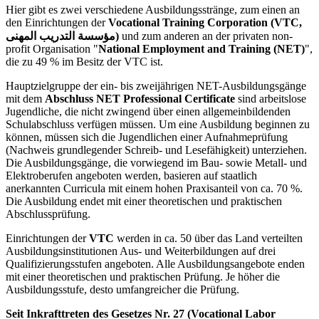
Hier gibt es zwei verschiedene Ausbildungsstränge, zum einen an
den Einrichtungen der
Vocational Training Corporation (VTC,
مؤسسة التدريب المهنى)
und zum anderen an der privaten non-
profit Organisation "
National Employment and Training (NET)
",
die zu 49 % im Besitz der VTC ist.
Hauptzielgruppe der ein- bis zweijährigen NET-Ausbildungsgänge
mit dem
Abschluss NET Professional Certificate
sind arbeitslose
Jugendliche, die nicht zwingend über einen allgemeinbildenden
Schulabschluss verfügen müssen. Um eine Ausbildung beginnen zu
können, müssen sich die Jugendlichen einer Aufnahmeprüfung
(Nachweis grundlegender Schreib- und Lesefähigkeit) unterziehen.
Die Ausbildungsgänge, die vorwiegend im Bau- sowie Metall- und
Elektroberufen angeboten werden, basieren auf staatlich
anerkannten Curricula mit einem hohen Praxisanteil von ca. 70 %.
Die Ausbildung endet mit einer theoretischen und praktischen
Abschlussprüfung.
Einrichtungen der
VTC
werden in ca. 50 über das Land verteilten
Ausbildungsinstitutionen Aus- und Weiterbildungen auf drei
Qualifizierungsstufen angeboten. Alle Ausbildungsangebote enden
mit einer theoretischen und praktischen Prüfung. Je höher die
Ausbildungsstufe, desto umfangreicher die Prüfung.
Seit Inkrafttreten des Gesetzes Nr. 27 (Vocational Labor