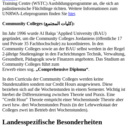
Training Centre (WSTC) Ausbildungsprogramme an, die sich an
palästinensische Flüchtlinge richten. Weitere Informationen zum
UNRWA-Lehrprogramm finden Sie
hier
.
Community Colleges (كليات المجتمع):
Im Jahr 1996 wurde Al Balqa 'Applied University (BAU)
gegründet, um die Community Colleges Jordaniens (öffentliche 17
und Private 35 Fachhochschule) zu koordinieren. In den
Community Colleges sowie an der BAU selbst werden in der Regel
2-jährige Studiengänge in den Fachrichtungen Technik, Verwaltung,
Gesundheit, Pädagogik sowie Finanzen angeboten. Das Studium an
Community Colleges führt zum
Erwerb eines sog.
„Comprehensive Diploma“
.
In den Curricula der Community Colleges werden keine
Stundenzahlen sondern nur Credit Hours ausgewiesen. Diese
beziehen sich auf die Wochenstunden in einem Semester. Wichtig ist
hierbei die Differenzierung zwischen Theorie und Praxis. Eine
"Credit Hour" Theorie entspricht einer Wochenstunde Theorie aber
zwei bzw. drei Wochenstunden Praxis (in der Lehrwerkstaat der
Colleges zwei im Betrieb drei Wochenstunden).
Landesspezifische Besonderheiten