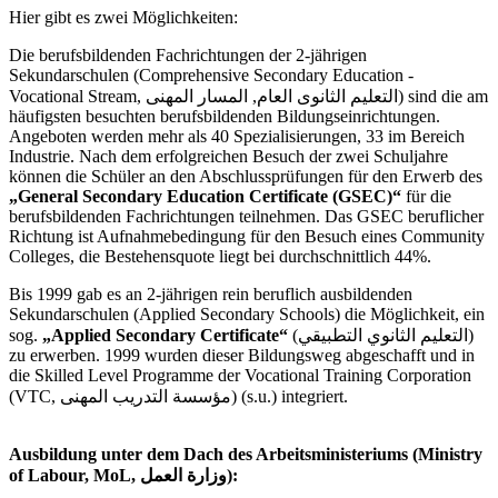
Hier gibt es zwei Möglichkeiten:
Die berufsbildenden Fachrichtungen der 2-jährigen
Sekundarschulen (Comprehensive Secondary Education -
Vocational Stream, التعليم الثانوى العام, المسار المهنى) sind die am
häufigsten besuchten berufsbildenden Bildungseinrichtungen.
Angeboten werden mehr als 40 Spezialisierungen, 33 im Bereich
Industrie. Nach dem erfolgreichen Besuch der zwei Schuljahre
können die Schüler an den Abschlussprüfungen für den Erwerb des
„General Secondary Education Certificate (GSEC)“
für die
berufsbildenden Fachrichtungen teilnehmen. Das GSEC beruflicher
Richtung ist Aufnahmebedingung für den Besuch eines Community
Colleges, die Bestehensquote liegt bei durchschnittlich 44%.
Bis 1999 gab es an 2-jährigen rein beruflich ausbildenden
Sekundarschulen (Applied Secondary Schools) die Möglichkeit, ein
sog.
„Applied Secondary Certificate“
(التعليم الثانوي التطبيقي)
zu erwerben. 1999 wurden dieser Bildungsweg abgeschafft und in
die Skilled Level Programme der Vocational Training Corporation
(VTC, مؤسسة التدريب المهنى) (s.u.) integriert.
Ausbildung unter dem Dach des Arbeitsministeriums (Ministry
of Labour, MoL, وزارة العمل):