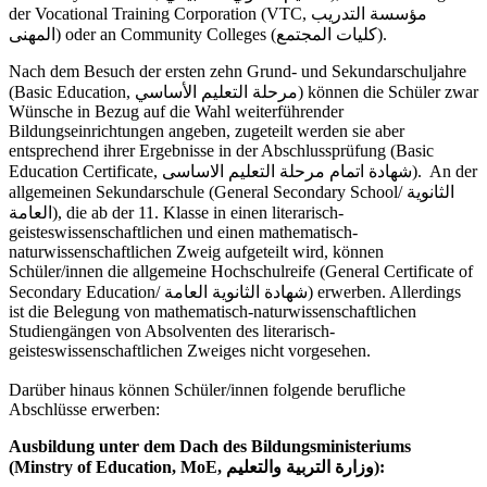
der Vocational Training Corporation (VTC, مؤسسة التدريب
المهنى) oder an Community Colleges (كليات المجتمع).
Nach dem Besuch der ersten zehn Grund- und Sekundarschuljahre
(Basic Education, مرحلة التعليم الأساسي) können die Schüler zwar
Wünsche in Bezug auf die Wahl weiterführender
Bildungseinrichtungen angeben, zugeteilt werden sie aber
entsprechend ihrer Ergebnisse in der Abschlussprüfung (Basic
Education Certificate, شهادة اتمام مرحلة التعليم الاساسى). An der
allgemeinen Sekundarschule (General Secondary School/ الثانوية
العامة), die ab der 11. Klasse in einen literarisch-
geisteswissenschaftlichen und einen mathematisch-
naturwissenschaftlichen Zweig aufgeteilt wird, können
Schüler/innen die allgemeine Hochschulreife (General Certificate of
Secondary Education/ شهادة الثانوية العامة) erwerben. Allerdings
ist die Belegung von mathematisch-naturwissenschaftlichen
Studiengängen von Absolventen des literarisch-
geisteswissenschaftlichen Zweiges nicht vorgesehen.
Darüber hinaus können Schüler/innen folgende berufliche
Abschlüsse erwerben:
Ausbildung unter dem Dach des Bildungsministeriums
(Minstry of Education, MoE, وزارة التربية والتعليم):