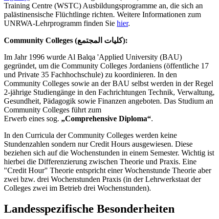
Training Centre (WSTC) Ausbildungsprogramme an, die sich an
palästinensische Flüchtlinge richten. Weitere Informationen zum
UNRWA-Lehrprogramm finden Sie
hier
.
Community Colleges (كليات المجتمع):
Im Jahr 1996 wurde Al Balqa 'Applied University (BAU)
gegründet, um die Community Colleges Jordaniens (öffentliche 17
und Private 35 Fachhochschule) zu koordinieren. In den
Community Colleges sowie an der BAU selbst werden in der Regel
2-jährige Studiengänge in den Fachrichtungen Technik, Verwaltung,
Gesundheit, Pädagogik sowie Finanzen angeboten. Das Studium an
Community Colleges führt zum
Erwerb eines sog.
„Comprehensive Diploma“
.
In den Curricula der Community Colleges werden keine
Stundenzahlen sondern nur Credit Hours ausgewiesen. Diese
beziehen sich auf die Wochenstunden in einem Semester. Wichtig ist
hierbei die Differenzierung zwischen Theorie und Praxis. Eine
"Credit Hour" Theorie entspricht einer Wochenstunde Theorie aber
zwei bzw. drei Wochenstunden Praxis (in der Lehrwerkstaat der
Colleges zwei im Betrieb drei Wochenstunden).
Landesspezifische Besonderheiten