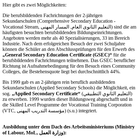
Hier gibt es zwei Möglichkeiten:
Die berufsbildenden Fachrichtungen der 2-jährigen
Sekundarschulen (Comprehensive Secondary Education -
Vocational Stream, التعليم الثانوى العام, المسار المهنى) sind die am
häufigsten besuchten berufsbildenden Bildungseinrichtungen.
Angeboten werden mehr als 40 Spezialisierungen, 33 im Bereich
Industrie. Nach dem erfolgreichen Besuch der zwei Schuljahre
können die Schüler an den Abschlussprüfungen für den Erwerb des
„General Secondary Education Certificate (GSEC)“
für die
berufsbildenden Fachrichtungen teilnehmen. Das GSEC beruflicher
Richtung ist Aufnahmebedingung für den Besuch eines Community
Colleges, die Bestehensquote liegt bei durchschnittlich 44%.
Bis 1999 gab es an 2-jährigen rein beruflich ausbildenden
Sekundarschulen (Applied Secondary Schools) die Möglichkeit, ein
sog.
„Applied Secondary Certificate“
(التعليم الثانوي التطبيقي)
zu erwerben. 1999 wurden dieser Bildungsweg abgeschafft und in
die Skilled Level Programme der Vocational Training Corporation
(VTC, مؤسسة التدريب المهنى) (s.u.) integriert.
Ausbildung unter dem Dach des Arbeitsministeriums (Ministry
of Labour, MoL, وزارة العمل):