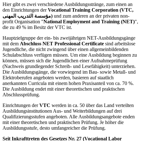
Hier gibt es zwei verschiedene Ausbildungsstränge, zum einen an
den Einrichtungen der
Vocational Training Corporation (VTC,
مؤسسة التدريب المهنى)
und zum anderen an der privaten non-
profit Organisation "
National Employment and Training (NET)
",
die zu 49 % im Besitz der VTC ist.
Hauptzielgruppe der ein- bis zweijährigen NET-Ausbildungsgänge
mit dem
Abschluss NET Professional Certificate
sind arbeitslose
Jugendliche, die nicht zwingend über einen allgemeinbildenden
Schulabschluss verfügen müssen. Um eine Ausbildung beginnen zu
können, müssen sich die Jugendlichen einer Aufnahmeprüfung
(Nachweis grundlegender Schreib- und Lesefähigkeit) unterziehen.
Die Ausbildungsgänge, die vorwiegend im Bau- sowie Metall- und
Elektroberufen angeboten werden, basieren auf staatlich
anerkannten Curricula mit einem hohen Praxisanteil von ca. 70 %.
Die Ausbildung endet mit einer theoretischen und praktischen
Abschlussprüfung.
Einrichtungen der
VTC
werden in ca. 50 über das Land verteilten
Ausbildungsinstitutionen Aus- und Weiterbildungen auf drei
Qualifizierungsstufen angeboten. Alle Ausbildungsangebote enden
mit einer theoretischen und praktischen Prüfung. Je höher die
Ausbildungsstufe, desto umfangreicher die Prüfung.
Seit Inkrafttreten des Gesetzes Nr. 27 (Vocational Labor