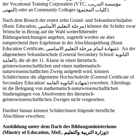
der Vocational Training Corporation (VTC, مؤسسة التدريب
المهنى) oder an Community Colleges (كليات المجتمع).
Nach dem Besuch der ersten zehn Grund- und Sekundarschuljahre
(Basic Education, مرحلة التعليم الأساسي) können die Schüler zwar
Wünsche in Bezug auf die Wahl weiterführender
Bildungseinrichtungen angeben, zugeteilt werden sie aber
entsprechend ihrer Ergebnisse in der Abschlussprüfung (Basic
Education Certificate, شهادة اتمام مرحلة التعليم الاساسى). An der
allgemeinen Sekundarschule (General Secondary School/ الثانوية
العامة), die ab der 11. Klasse in einen literarisch-
geisteswissenschaftlichen und einen mathematisch-
naturwissenschaftlichen Zweig aufgeteilt wird, können
Schüler/innen die allgemeine Hochschulreife (General Certificate of
Secondary Education/ شهادة الثانوية العامة) erwerben. Allerdings
ist die Belegung von mathematisch-naturwissenschaftlichen
Studiengängen von Absolventen des literarisch-
geisteswissenschaftlichen Zweiges nicht vorgesehen.
Darüber hinaus können Schüler/innen folgende berufliche
Abschlüsse erwerben:
Ausbildung unter dem Dach des Bildungsministeriums
(Minstry of Education, MoE, وزارة التربية والتعليم):