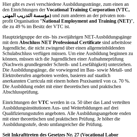
Hier gibt es zwei verschiedene Ausbildungsstränge, zum einen an
den Einrichtungen der
Vocational Training Corporation (VTC,
مؤسسة التدريب المهنى)
und zum anderen an der privaten non-
profit Organisation "
National Employment and Training (NET)
",
die zu 49 % im Besitz der VTC ist.
Hauptzielgruppe der ein- bis zweijährigen NET-Ausbildungsgänge
mit dem
Abschluss NET Professional Certificate
sind arbeitslose
Jugendliche, die nicht zwingend über einen allgemeinbildenden
Schulabschluss verfügen müssen. Um eine Ausbildung beginnen zu
können, müssen sich die Jugendlichen einer Aufnahmeprüfung
(Nachweis grundlegender Schreib- und Lesefähigkeit) unterziehen.
Die Ausbildungsgänge, die vorwiegend im Bau- sowie Metall- und
Elektroberufen angeboten werden, basieren auf staatlich
anerkannten Curricula mit einem hohen Praxisanteil von ca. 70 %.
Die Ausbildung endet mit einer theoretischen und praktischen
Abschlussprüfung.
Einrichtungen der
VTC
werden in ca. 50 über das Land verteilten
Ausbildungsinstitutionen Aus- und Weiterbildungen auf drei
Qualifizierungsstufen angeboten. Alle Ausbildungsangebote enden
mit einer theoretischen und praktischen Prüfung. Je höher die
Ausbildungsstufe, desto umfangreicher die Prüfung.
Seit Inkrafttreten des Gesetzes Nr. 27 (Vocational Labor