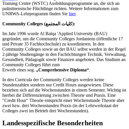
Training Centre (WSTC) Ausbildungsprogramme an, die sich an
palästinensische Flüchtlinge richten. Weitere Informationen zum
UNRWA-Lehrprogramm finden Sie
hier
.
Community Colleges (كليات المجتمع):
Im Jahr 1996 wurde Al Balqa 'Applied University (BAU)
gegründet, um die Community Colleges Jordaniens (öffentliche 17
und Private 35 Fachhochschule) zu koordinieren. In den
Community Colleges sowie an der BAU selbst werden in der Regel
2-jährige Studiengänge in den Fachrichtungen Technik, Verwaltung,
Gesundheit, Pädagogik sowie Finanzen angeboten. Das Studium an
Community Colleges führt zum
Erwerb eines sog.
„Comprehensive Diploma“
.
In den Curricula der Community Colleges werden keine
Stundenzahlen sondern nur Credit Hours ausgewiesen. Diese
beziehen sich auf die Wochenstunden in einem Semester. Wichtig ist
hierbei die Differenzierung zwischen Theorie und Praxis. Eine
"Credit Hour" Theorie entspricht einer Wochenstunde Theorie aber
zwei bzw. drei Wochenstunden Praxis (in der Lehrwerkstaat der
Colleges zwei im Betrieb drei Wochenstunden).
Landesspezifische Besonderheiten