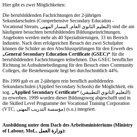
Hier gibt es zwei Möglichkeiten:
Die berufsbildenden Fachrichtungen der 2-jährigen
Sekundarschulen (Comprehensive Secondary Education -
Vocational Stream, التعليم الثانوى العام, المسار المهنى) sind die am
häufigsten besuchten berufsbildenden Bildungseinrichtungen.
Angeboten werden mehr als 40 Spezialisierungen, 33 im Bereich
Industrie. Nach dem erfolgreichen Besuch der zwei Schuljahre
können die Schüler an den Abschlussprüfungen für den Erwerb des
„General Secondary Education Certificate (GSEC)“
für die
berufsbildenden Fachrichtungen teilnehmen. Das GSEC beruflicher
Richtung ist Aufnahmebedingung für den Besuch eines Community
Colleges, die Bestehensquote liegt bei durchschnittlich 44%.
Bis 1999 gab es an 2-jährigen rein beruflich ausbildenden
Sekundarschulen (Applied Secondary Schools) die Möglichkeit, ein
sog.
„Applied Secondary Certificate“
(التعليم الثانوي التطبيقي)
zu erwerben. 1999 wurden dieser Bildungsweg abgeschafft und in
die Skilled Level Programme der Vocational Training Corporation
(VTC, مؤسسة التدريب المهنى) (s.u.) integriert.
Ausbildung unter dem Dach des Arbeitsministeriums (Ministry
of Labour, MoL, وزارة العمل):