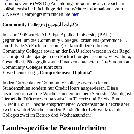
Training Centre (WSTC) Ausbildungsprogramme an, die sich an
palästinensische Flüchtlinge richten. Weitere Informationen zum
UNRWA-Lehrprogramm finden Sie
hier
.
Community Colleges (كليات المجتمع):
Im Jahr 1996 wurde Al Balqa 'Applied University (BAU)
gegründet, um die Community Colleges Jordaniens (öffentliche 17
und Private 35 Fachhochschule) zu koordinieren. In den
Community Colleges sowie an der BAU selbst werden in der Regel
2-jährige Studiengänge in den Fachrichtungen Technik, Verwaltung,
Gesundheit, Pädagogik sowie Finanzen angeboten. Das Studium an
Community Colleges führt zum
Erwerb eines sog.
„Comprehensive Diploma“
.
In den Curricula der Community Colleges werden keine
Stundenzahlen sondern nur Credit Hours ausgewiesen. Diese
beziehen sich auf die Wochenstunden in einem Semester. Wichtig ist
hierbei die Differenzierung zwischen Theorie und Praxis. Eine
"Credit Hour" Theorie entspricht einer Wochenstunde Theorie aber
zwei bzw. drei Wochenstunden Praxis (in der Lehrwerkstaat der
Colleges zwei im Betrieb drei Wochenstunden).
Landesspezifische Besonderheiten