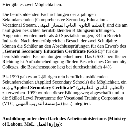
Hier gibt es zwei Möglichkeiten:
Die berufsbildenden Fachrichtungen der 2-jährigen
Sekundarschulen (Comprehensive Secondary Education -
Vocational Stream, التعليم الثانوى العام, المسار المهنى) sind die am
häufigsten besuchten berufsbildenden Bildungseinrichtungen.
Angeboten werden mehr als 40 Spezialisierungen, 33 im Bereich
Industrie. Nach dem erfolgreichen Besuch der zwei Schuljahre
können die Schüler an den Abschlussprüfungen für den Erwerb des
„General Secondary Education Certificate (GSEC)“
für die
berufsbildenden Fachrichtungen teilnehmen. Das GSEC beruflicher
Richtung ist Aufnahmebedingung für den Besuch eines Community
Colleges, die Bestehensquote liegt bei durchschnittlich 44%.
Bis 1999 gab es an 2-jährigen rein beruflich ausbildenden
Sekundarschulen (Applied Secondary Schools) die Möglichkeit, ein
sog.
„Applied Secondary Certificate“
(التعليم الثانوي التطبيقي)
zu erwerben. 1999 wurden dieser Bildungsweg abgeschafft und in
die Skilled Level Programme der Vocational Training Corporation
(VTC, مؤسسة التدريب المهنى) (s.u.) integriert.
Ausbildung unter dem Dach des Arbeitsministeriums (Ministry
of Labour, MoL, وزارة العمل):