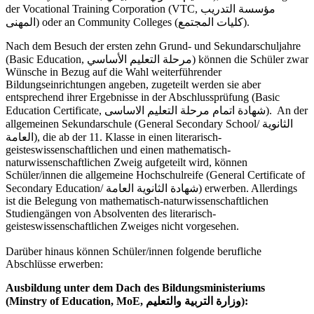
der Vocational Training Corporation (VTC, مؤسسة التدريب
المهنى) oder an Community Colleges (كليات المجتمع).
Nach dem Besuch der ersten zehn Grund- und Sekundarschuljahre
(Basic Education, مرحلة التعليم الأساسي) können die Schüler zwar
Wünsche in Bezug auf die Wahl weiterführender
Bildungseinrichtungen angeben, zugeteilt werden sie aber
entsprechend ihrer Ergebnisse in der Abschlussprüfung (Basic
Education Certificate, شهادة اتمام مرحلة التعليم الاساسى). An der
allgemeinen Sekundarschule (General Secondary School/ الثانوية
العامة), die ab der 11. Klasse in einen literarisch-
geisteswissenschaftlichen und einen mathematisch-
naturwissenschaftlichen Zweig aufgeteilt wird, können
Schüler/innen die allgemeine Hochschulreife (General Certificate of
Secondary Education/ شهادة الثانوية العامة) erwerben. Allerdings
ist die Belegung von mathematisch-naturwissenschaftlichen
Studiengängen von Absolventen des literarisch-
geisteswissenschaftlichen Zweiges nicht vorgesehen.
Darüber hinaus können Schüler/innen folgende berufliche
Abschlüsse erwerben:
Ausbildung unter dem Dach des Bildungsministeriums
(Minstry of Education, MoE, وزارة التربية والتعليم):