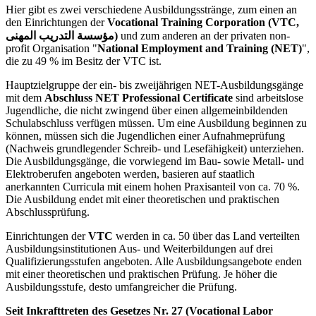
Hier gibt es zwei verschiedene Ausbildungsstränge, zum einen an
den Einrichtungen der
Vocational Training Corporation (VTC,
مؤسسة التدريب المهنى)
und zum anderen an der privaten non-
profit Organisation "
National Employment and Training (NET)
",
die zu 49 % im Besitz der VTC ist.
Hauptzielgruppe der ein- bis zweijährigen NET-Ausbildungsgänge
mit dem
Abschluss NET Professional Certificate
sind arbeitslose
Jugendliche, die nicht zwingend über einen allgemeinbildenden
Schulabschluss verfügen müssen. Um eine Ausbildung beginnen zu
können, müssen sich die Jugendlichen einer Aufnahmeprüfung
(Nachweis grundlegender Schreib- und Lesefähigkeit) unterziehen.
Die Ausbildungsgänge, die vorwiegend im Bau- sowie Metall- und
Elektroberufen angeboten werden, basieren auf staatlich
anerkannten Curricula mit einem hohen Praxisanteil von ca. 70 %.
Die Ausbildung endet mit einer theoretischen und praktischen
Abschlussprüfung.
Einrichtungen der
VTC
werden in ca. 50 über das Land verteilten
Ausbildungsinstitutionen Aus- und Weiterbildungen auf drei
Qualifizierungsstufen angeboten. Alle Ausbildungsangebote enden
mit einer theoretischen und praktischen Prüfung. Je höher die
Ausbildungsstufe, desto umfangreicher die Prüfung.
Seit Inkrafttreten des Gesetzes Nr. 27 (Vocational Labor