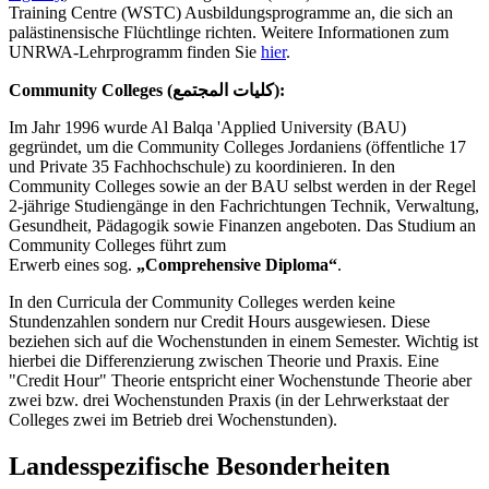
Training Centre (WSTC) Ausbildungsprogramme an, die sich an
palästinensische Flüchtlinge richten. Weitere Informationen zum
UNRWA-Lehrprogramm finden Sie
hier
.
Community Colleges (كليات المجتمع):
Im Jahr 1996 wurde Al Balqa 'Applied University (BAU)
gegründet, um die Community Colleges Jordaniens (öffentliche 17
und Private 35 Fachhochschule) zu koordinieren. In den
Community Colleges sowie an der BAU selbst werden in der Regel
2-jährige Studiengänge in den Fachrichtungen Technik, Verwaltung,
Gesundheit, Pädagogik sowie Finanzen angeboten. Das Studium an
Community Colleges führt zum
Erwerb eines sog.
„Comprehensive Diploma“
.
In den Curricula der Community Colleges werden keine
Stundenzahlen sondern nur Credit Hours ausgewiesen. Diese
beziehen sich auf die Wochenstunden in einem Semester. Wichtig ist
hierbei die Differenzierung zwischen Theorie und Praxis. Eine
"Credit Hour" Theorie entspricht einer Wochenstunde Theorie aber
zwei bzw. drei Wochenstunden Praxis (in der Lehrwerkstaat der
Colleges zwei im Betrieb drei Wochenstunden).
Landesspezifische Besonderheiten