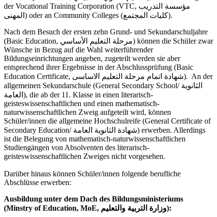
der Vocational Training Corporation (VTC, مؤسسة التدريب
المهنى) oder an Community Colleges (كليات المجتمع).
Nach dem Besuch der ersten zehn Grund- und Sekundarschuljahre
(Basic Education, مرحلة التعليم الأساسي) können die Schüler zwar
Wünsche in Bezug auf die Wahl weiterführender
Bildungseinrichtungen angeben, zugeteilt werden sie aber
entsprechend ihrer Ergebnisse in der Abschlussprüfung (Basic
Education Certificate, شهادة اتمام مرحلة التعليم الاساسى). An der
allgemeinen Sekundarschule (General Secondary School/ الثانوية
العامة), die ab der 11. Klasse in einen literarisch-
geisteswissenschaftlichen und einen mathematisch-
naturwissenschaftlichen Zweig aufgeteilt wird, können
Schüler/innen die allgemeine Hochschulreife (General Certificate of
Secondary Education/ شهادة الثانوية العامة) erwerben. Allerdings
ist die Belegung von mathematisch-naturwissenschaftlichen
Studiengängen von Absolventen des literarisch-
geisteswissenschaftlichen Zweiges nicht vorgesehen.
Darüber hinaus können Schüler/innen folgende berufliche
Abschlüsse erwerben:
Ausbildung unter dem Dach des Bildungsministeriums
(Minstry of Education, MoE, وزارة التربية والتعليم):