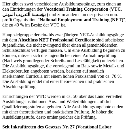
Hier gibt es zwei verschiedene Ausbildungsstränge, zum einen an
den Einrichtungen der
Vocational Training Corporation (VTC,
مؤسسة التدريب المهنى)
und zum anderen an der privaten non-
profit Organisation "
National Employment and Training (NET)
",
die zu 49 % im Besitz der VTC ist.
Hauptzielgruppe der ein- bis zweijährigen NET-Ausbildungsgänge
mit dem
Abschluss NET Professional Certificate
sind arbeitslose
Jugendliche, die nicht zwingend über einen allgemeinbildenden
Schulabschluss verfügen müssen. Um eine Ausbildung beginnen zu
können, müssen sich die Jugendlichen einer Aufnahmeprüfung
(Nachweis grundlegender Schreib- und Lesefähigkeit) unterziehen.
Die Ausbildungsgänge, die vorwiegend im Bau- sowie Metall- und
Elektroberufen angeboten werden, basieren auf staatlich
anerkannten Curricula mit einem hohen Praxisanteil von ca. 70 %.
Die Ausbildung endet mit einer theoretischen und praktischen
Abschlussprüfung.
Einrichtungen der
VTC
werden in ca. 50 über das Land verteilten
Ausbildungsinstitutionen Aus- und Weiterbildungen auf drei
Qualifizierungsstufen angeboten. Alle Ausbildungsangebote enden
mit einer theoretischen und praktischen Prüfung. Je höher die
Ausbildungsstufe, desto umfangreicher die Prüfung.
Seit Inkrafttreten des Gesetzes Nr. 27 (Vocational Labor