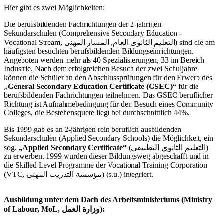
Hier gibt es zwei Möglichkeiten:
Die berufsbildenden Fachrichtungen der 2-jährigen
Sekundarschulen (Comprehensive Secondary Education -
Vocational Stream, التعليم الثانوى العام, المسار المهنى) sind die am
häufigsten besuchten berufsbildenden Bildungseinrichtungen.
Angeboten werden mehr als 40 Spezialisierungen, 33 im Bereich
Industrie. Nach dem erfolgreichen Besuch der zwei Schuljahre
können die Schüler an den Abschlussprüfungen für den Erwerb des
„General Secondary Education Certificate (GSEC)“
für die
berufsbildenden Fachrichtungen teilnehmen. Das GSEC beruflicher
Richtung ist Aufnahmebedingung für den Besuch eines Community
Colleges, die Bestehensquote liegt bei durchschnittlich 44%.
Bis 1999 gab es an 2-jährigen rein beruflich ausbildenden
Sekundarschulen (Applied Secondary Schools) die Möglichkeit, ein
sog.
„Applied Secondary Certificate“
(التعليم الثانوي التطبيقي)
zu erwerben. 1999 wurden dieser Bildungsweg abgeschafft und in
die Skilled Level Programme der Vocational Training Corporation
(VTC, مؤسسة التدريب المهنى) (s.u.) integriert.
Ausbildung unter dem Dach des Arbeitsministeriums (Ministry
of Labour, MoL, وزارة العمل):