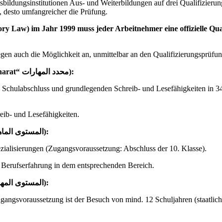
usbildungsinstitutionen Aus- und Weiterbildungen auf drei Qualifizieru
, desto umfangreicher die Prüfung.
tory Law) im Jahr 1999 muss jeder Arbeitnehmer eine offizielle Qu
en auch die Möglichkeit an, unmittelbar an den Qualifizierungsprüfu
Semi-skilled Level (Limited Skills, 150 bis 700h, „Mohada’d Almharat“ محدد المهارات):
e Schulabschluss und grundlegenden Schreib- und Lesefähigkeiten in 3
ib- und Lesefähigkeiten.
Skilled Level (1400 bis 2800h in 2 bis 4 Semestern, “Almaher“ المستوى الماهر):
ialisierungen (Zugangsvoraussetzung: Abschluss der 10. Klasse).
 Berufserfahrung in dem entsprechenden Bereich.
Craft Level (1400 bis 2800h in 2 bis 4 Semestern, “Almehany“ المستوى المهنى):
Zugangsvoraussetzung ist der Besuch von mind. 12 Schuljahren (staatli