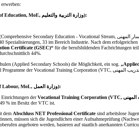
e erwerben:
Ausbildung unter dem Dach des Bildungsministeriums (Minstry of Education, MoE, وزارة التربية والتعليم):
Vocational Stream, التعليم الثانوى العام, المسار المهنى) sind die am häufigsten besuchten
0 Spezialisierungen, 33 im Bereich Industrie. Nach dem erfolgreichen
tion Certificate (GSEC)“
für die berufsbildenden Fachrichtungen t
durchschnittlich 44%.
chulen (Applied Secondary Schools) die Möglichkeit, ein sog.
„Applied
Ausbildung unter dem Dach des Arbeitsministeriums (Ministry of Labour, MoL, وزارة العمل):
n Einrichtungen der
u 49 % im Besitz der VTC ist.
it dem
Abschluss NET Professional Certificate
sind arbeitslose Juge
nnen, müssen sich die Jugendlichen einer Aufnahmeprüfung (Nachweis
berufen angeboten werden, basieren auf staatlich anerkannten Curricu