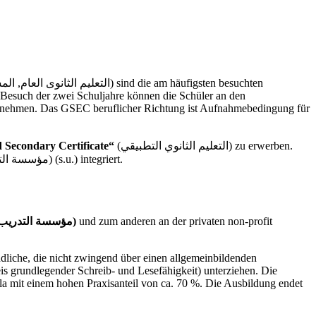
 Besuch der zwei Schuljahre können die Schüler an den
eilnehmen. Das GSEC beruflicher Richtung ist Aufnahmebedingung für
 Secondary Certificate“
(التعليم الثانوي التطبيقي) zu erwerben.
1999 wurden dieser Bildungsweg abgeschafft und in die Skilled Level Programme der Vocational Training Corporation (VTC, مؤسسة التدريب المهنى) (s.u.) integriert.
Vocational Training Corporation (VTC, مؤسسة التدريب المهنى)
und zum anderen an der privaten non-profit
ndliche, die nicht zwingend über einen allgemeinbildenden
 grundlegender Schreib- und Lesefähigkeit) unterziehen. Die
la mit einem hohen Praxisanteil von ca. 70 %. Die Ausbildung endet