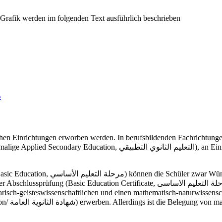
B
lichen Einrichtungen erworben werden. In berufsbildenden Fachrichtu
weiterführender Bildungseinrichtungen
ate, شهادة اتمام مرحلة التعليم الاساسى). An der allgemeinen Sekundarschule (General
solventen