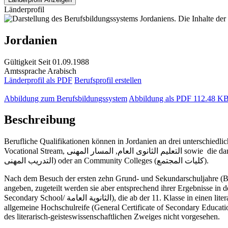
Länderprofil
Jordanien
Gültigkeit
Seit 01.09.1988
Amtssprache
Arabisch
Länderprofil als PDF
Berufsprofil erstellen
Abbildung zum Berufsbildungssystem
Abbildung als PDF
112.48 K
Beschreibung
Berufliche Qualifikationen können in Jordanien an drei unterschied
Vocational Stream, التعليم الثانوى العام, المسار المهنى sowie die damalige Applied Secondary Education, التعليم الثانوي التطبيقي), an Einrichtungen der Vocational Training Corporation (VTC, مؤسسة
التدريب المهنى) oder an Community Colleges (كليات المجتمع).
Nach dem Besuch der ersten zehn Grund- und Sekundarschuljahre (Basic Education, مرحلة التعليم الأساسي) können die Schüler zwar Wünsche in Bezug auf die Wahl 
angeben, zugeteilt werden sie aber entsprechend ihrer Ergebnisse in der Abschlussprüfung (Basic Education Certific
Secondary School/ الثانوية العامة), die ab der 11. Klasse in einen literarisch-geisteswissenschaftlichen und einen mathematisch-naturwissenschaftlichen Zweig aufgeteilt wird, können Schüler/innen die
allgemeine Hochschulreife (General Certificate of Secondary Education/ شهادة الثانوية العامة) erwerben. Allerdings ist die Belegung von mathematisch-naturwissenschaftlichen Studiengängen von Ab
des literarisch-geisteswissenschaftlichen Zweiges nicht vorgesehen.