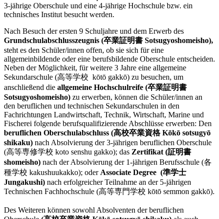
3-jährige Oberschule und eine 4-jährige Hochschule bzw. ein
technisches Institut besucht werden.
Nach Besuch der ersten 9 Schuljahre und dem Erwerb des
Grundschulabschlusszeugnis (卒業証明書 Sotsugyoshomeisho),
steht es den Schüler/innen offen, ob sie sich für eine
allgemeinbildende oder eine berufsbildende Oberschule entscheiden.
Neben der Möglichkeit, für weitere 3 Jahre eine allgemeine
Sekundarschule (高等学校 kōtō gakkō) zu besuchen, um
anschließend die
allgemeine Hochschulreife (卒業証明書
Sotsugyoshomeisho)
zu erwerben, können die Schüler/innen an
den beruflichen und technischen Sekundarschulen in den
Fachrichtungen Landwirtschaft, Technik, Wirtschaft, Marine und
Fischerei folgende berufsqualifizierende Abschlüsse erwerben: Den
beruflichen Oberschulabschluss (高校卒業資格 Kōkō sotsugyō
shikaku)
nach Absolvierung der 3-jährigen beruflichen Oberschule
(高等専修学校 koto senshu gakko); das
Zertifikat (証明書
shomeisho)
nach der Absolvierung der 1-jährigen Berufsschule (各
種学校 kakushuukakko); oder
Associate Degree (準学士
Jungakushi)
nach erfolgreicher Teilnahme an der 5-jährigen
Technischen Fachhochschule (高等専門学校 kōtō semmon gakkō).
Des Weiteren können sowohl Absolventen der beruflichen