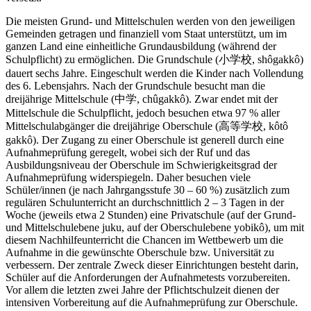
Die meisten Grund- und Mittelschulen werden von den jeweiligen
Gemeinden getragen und finanziell vom Staat unterstützt, um im
ganzen Land eine einheitliche Grundausbildung (während der
Schulpflicht) zu ermöglichen. Die Grundschule (小学校, shôgakkô)
dauert sechs Jahre. Eingeschult werden die Kinder nach Vollendung
des 6. Lebensjahrs. Nach der Grundschule besucht man die
dreijährige Mittelschule (中学, chûgakkô). Zwar endet mit der
Mittelschule die Schulpflicht, jedoch besuchen etwa 97 % aller
Mittelschulabgänger die dreijährige Oberschule (高等学校, kôtô
gakkô). Der Zugang zu einer Oberschule ist generell durch eine
Aufnahmeprüfung geregelt, wobei sich der Ruf und das
Ausbildungsniveau der Oberschule im Schwierigkeitsgrad der
Aufnahmeprüfung widerspiegeln. Daher besuchen viele
Schüler/innen (je nach Jahrgangsstufe 30 – 60 %) zusätzlich zum
regulären Schulunterricht an durchschnittlich 2 – 3 Tagen in der
Woche (jeweils etwa 2 Stunden) eine Privatschule (auf der Grund-
und Mittelschulebene juku, auf der Oberschulebene yobikô), um mit
diesem Nachhilfeunterricht die Chancen im Wettbewerb um die
Aufnahme in die gewünschte Oberschule bzw. Universität zu
verbessern. Der zentrale Zweck dieser Einrichtungen besteht darin,
Schüler auf die Anforderungen der Aufnahmetests vorzubereiten.
Vor allem die letzten zwei Jahre der Pflichtschulzeit dienen der
intensiven Vorbereitung auf die Aufnahmeprüfung zur Oberschule.