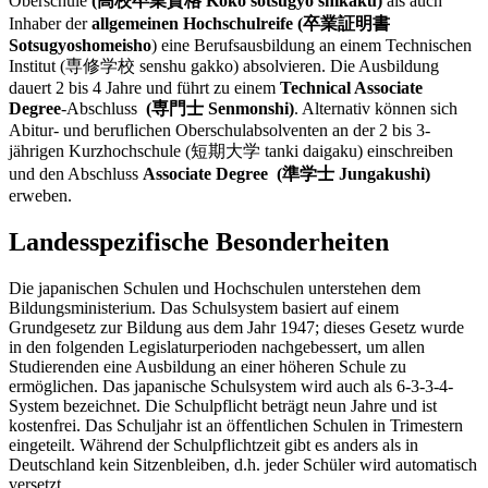
Oberschule
(高校卒業資格 Kōkō sotsugyō shikaku)
als auch
Inhaber der
allgemeinen Hochschulreife (卒業証明書
Sotsugyoshomeisho
) eine Berufsausbildung an einem Technischen
Institut (専修学校 senshu gakko) absolvieren. Die Ausbildung
dauert 2 bis 4 Jahre und führt zu einem
Technical Associate
Degree
-Abschluss
(専門士 Senmonshi)
. Alternativ können sich
Abitur- und beruflichen Oberschulabsolventen an der 2 bis 3-
jährigen Kurzhochschule (短期大学 tanki daigaku) einschreiben
und den Abschluss
Associate Degree (準学士 Jungakushi)
erweben.
Landesspezifische Besonderheiten
Die japanischen Schulen und Hochschulen unterstehen dem
Bildungsministerium. Das Schulsystem basiert auf einem
Grundgesetz zur Bildung aus dem Jahr 1947; dieses Gesetz wurde
in den folgenden Legislaturperioden nachgebessert, um allen
Studierenden eine Ausbildung an einer höheren Schule zu
ermöglichen. Das japanische Schulsystem wird auch als 6-3-3-4-
System bezeichnet. Die Schulpflicht beträgt neun Jahre und ist
kostenfrei. Das Schuljahr ist an öffentlichen Schulen in Trimestern
eingeteilt. Während der Schulpflichtzeit gibt es anders als in
Deutschland kein Sitzenbleiben, d.h. jeder Schüler wird automatisch
versetzt.