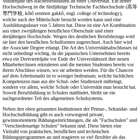
Studienjahr des Bachelorstudiums an einer Universität. Ein dritter
Hochschulweg ist die fünfjährige Technische Fachhochschule (高等
専門学校, kôtô senmon gakkô, engl. college of technology),
welche nach der Mittelschule besucht werden kann und eine
Ausbildungsdauer von 5 Jahren hat. Diese ist eine Art Kombination
aus einer zweijährigen beruflichen Oberschule und einer
dreijährigen Hochschule. Wegen des deutlichen Berufsbezugs wird
sie hier den beruflichen Schulformen zugerechnet. Auch hier wird
der Associate Degree erlangt. Die Art des Universitätsabschlusses ist
nicht unbedingt wichtig, da die japanischen Unternehmen bereits
etwa ein Dreivierteljahr vor Ende der Universitätszeit ihre neuen
Mitarbeiter/innen rekrutieren und die meisten Studenten bereits vor
ihrem Abschluss wissen, wo sie arbeiten werden. Für die Chancen
auf dem Arbeitsmarkt ist es weniger bedeutsam, welche fachlichen
Kompetenzen man aus der Schul- oder Studienzeit mitbringt,
sondern vor allem, welche Schule oder Universität man besucht hat.
Soweit Berufsbildung in Schulen stattfindet, bleibt sie ein
nachgeordneter Teil des allgemeinen Schulsystems.
Neben den oben genannten Institutionen der Primar-, Sekundar- und
Hochschulbildung gibt es auch vorwiegend private,
gewinnorientierte Bildungseinrichtungen, die als "Fachschulen" und
"Verschiedenartige Schulen" bekannt sind. Diese bieten eine
Vielzahl von praktischen, beruflichen und technischen
Bildungsprogrammen an und reagieren so viel flexibler als das