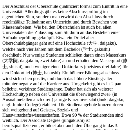
Der Abschluss der Oberschule qualifiziert formal zum Eintritt in eine
Universität. Allerdings gibt es keine Abschlussprüfung im
eigentlichen Sinn, sondern man erwirbt den Abschluss durch
regelmäßige Teilnahme am Unterricht und durch Bestehen von
Klassenarbeiten. Wie bei den Oberschulen ist auch bei allen
Universitäten die Zulassung zum Studium an das Bestehen einer
Aufnahmeprüfung geknüpft. Etwa ein Drittel aller
Oberschulabgänger geht auf eine Hochschule (大学, daigaku),
welche nach vier Jahren mit dem Bachelor (学士, gakushi)
abschließt. Nur wenige Studenten schließen daran einen Masterkurs
(大学院, daigakuin, zwei Jahre) an und erhalten den Mastergrad (修
士, shûshi), noch weniger einen Doktorkurs (meistens drei Jahre) für
den Doktortitel (博士, hakushi). Ein höherer Bildungsabschluss
wirkt sich selten positiv, und durch das höhere Einstiegsalter
mitunter negativ auf die Karriere aus. Umgekehrt gibt es in Japan
beliebte, verkürzte Studiengänge. Daher hat sich als weiterer
Hochschultyp neben der Universität die überwiegend zwei- (in
Ausnahmefällen auch drei-) jährige Kurzuniversität (tanki daigaku,
engl. Junior College) etabliert. Die Studienangebote konzentrieren
sich weitgehend auf Geistes-, Sozial- und
Hauswirtschaftswissenschaften. Etwa 90 % der Studierenden sind
weiblich. Der Associate Degree (jungakushi) ist
berufsqualifizierend; er bildet aber auch den Übergang in das 3.