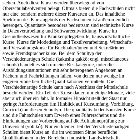
stehen. Auch diese Kurse werden überwiegend von
Oberschulabsolventen belegt. Oftmals bieten die Fachschulen nicht
nur eine, sondern mehrere dieser Kursarten an. Das inhaltliche
Spektrum des Kursangebots der Fachschulen ist außerordentlich
heterogen. Quantitativ besonders bedeutsam sind technische Kurse
in Datenverarbeitung und Softwareentwicklung, Kurse im
Gesundheitswesen für Krankenpflegeberufe, hauswirtschaftliche
Kurse, Kurse für Modedesign und Textilverarbeitung, Wirtschafts-
und Verwaltungskurse für Buchhalter/innen und Sekretärinnen
sowie Fremdsprachenkurse. Bei dem Schultyp der
Verschiedenartigen Schule (kakushu gakkô; engl. miscellaneous
schools) handelt es sich um eine Restkategorie, unter die
Ausbildungsinstitutionen mit sehr heterogenen Angeboten an
Fächern und Fachrichtungen fallen, von denen nur wenige im
engeren Sinne berufliche Qualifikationen vermitteln. Die
Verschiedenartige Schule kann nach Abschluss der Mittelschule
besucht werden. Ein Teil der Kurse dauert nur einige Monate, viele
aber auch über ein Jahr. In formaler Hinsicht stellt der Staat nur
geringe Anforderungen (im Hinblick auf Kursumfang, Vorbildung,
Curricula) an diesen Schultyp. Die quantitativ bedeutsamsten Kurse
sind die Fahrschulen zum Erwerb eines Führerscheins und die
Einrichtungen zur Vorbereitung auf die Aufnahmeprüfung zur
Universität (yobikô). Nur ein kleiner Teil der Verschiedenartigen
Schulen bietet Kurse an, die im weitesten Sinne berufliche
Qualifikationen in den Bereichen Industrie, Landwirtschaft,