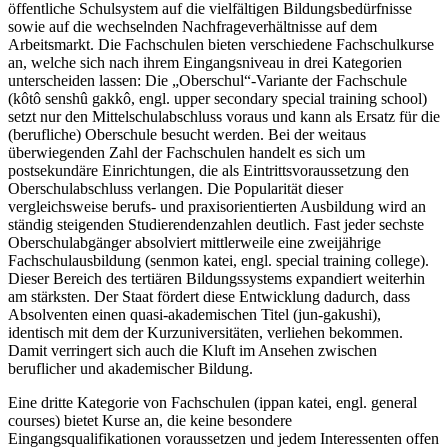
öffentliche Schulsystem auf die vielfältigen Bildungsbedürfnisse
sowie auf die wechselnden Nachfrageverhältnisse auf dem
Arbeitsmarkt. Die Fachschulen bieten verschiedene Fachschulkurse
an, welche sich nach ihrem Eingangsniveau in drei Kategorien
unterscheiden lassen: Die „Oberschul“-Variante der Fachschule
(kôtô senshû gakkô, engl. upper secondary special training school)
setzt nur den Mittelschulabschluss voraus und kann als Ersatz für die
(berufliche) Oberschule besucht werden. Bei der weitaus
überwiegenden Zahl der Fachschulen handelt es sich um
postsekundäre Einrichtungen, die als Eintrittsvoraussetzung den
Oberschulabschluss verlangen. Die Popularität dieser
vergleichsweise berufs- und praxisorientierten Ausbildung wird an
ständig steigenden Studierendenzahlen deutlich. Fast jeder sechste
Oberschulabgänger absolviert mittlerweile eine zweijährige
Fachschulausbildung (senmon katei, engl. special training college).
Dieser Bereich des tertiären Bildungssystems expandiert weiterhin
am stärksten. Der Staat fördert diese Entwicklung dadurch, dass
Absolventen einen quasi-akademischen Titel (jun-gakushi),
identisch mit dem der Kurzuniversitäten, verliehen bekommen.
Damit verringert sich auch die Kluft im Ansehen zwischen
beruflicher und akademischer Bildung.
Eine dritte Kategorie von Fachschulen (ippan katei, engl. general
courses) bietet Kurse an, die keine besondere
Eingangsqualifikationen voraussetzen und jedem Interessenten offen