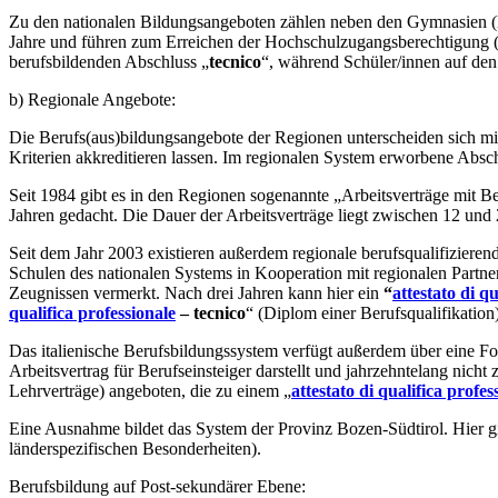
Zu den nationalen Bildungsangeboten zählen neben den Gymnasien (licei) 
Jahre und führen zum Erreichen der Hochschulzugangsberechtigung 
berufsbildenden Abschluss „
tecnico
“, während Schüler/innen auf den 
b) Regionale Angebote:
Die Berufs(aus)bildungsangebote der Regionen unterscheiden sich mit
Kriterien akkreditieren lassen. Im regionalen System erworbene Absch
Seit 1984 gibt es in den Regionen sogenannte „Arbeitsverträge mit 
Jahren gedacht. Die Dauer der Arbeitsverträge liegt zwischen 12 und
Seit dem Jahr 2003 existieren außerdem regionale berufsqualifizieren
Schulen des nationalen Systems in Kooperation mit regionalen Partner
Zeugnissen vermerkt. Nach drei Jahren kann hier ein
“
attestato di qu
qualifica professionale
– tecnico
“ (Diplom einer Berufsqualifikation)
Das italienische Berufsbildungssystem verfügt außerdem über eine For
Arbeitsvertrag für Berufseinsteiger darstellt und jahrzehntelang nicht
Lehrverträge) angeboten, die zu einem „
attestato di qualifica profes
Eine Ausnahme bildet das System der Provinz Bozen-Südtirol. Hier gib
länderspezifischen Besonderheiten).
Berufsbildung auf Post-sekundärer Ebene: