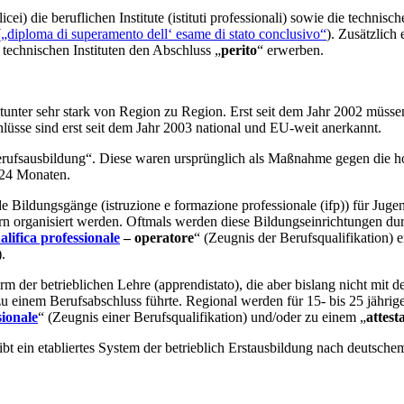
die beruflichen Institute (istituti professionali) sowie die technischen
(
„diploma di superamento dell‘ esame di stato conclusivo“
). Zusätzlich
technischen Instituten den Abschluss „
perito
“ erwerben.
unter sehr stark von Region zu Region. Erst seit dem Jahr 2002 müssen
lüsse sind erst seit dem Jahr 2003 national und EU-weit anerkannt.
Berufsausbildung“. Diese waren ursprünglich als Maßnahme gegen die h
 24 Monaten.
de Bildungsgänge (istruzione e formazione professionale (ifp)) für Ju
n organisiert werden. Oftmals werden diese Bildungseinrichtungen durc
alifica professionale
– operatore
“ (Zeugnis der Berufsqualifikation)
.
m der betrieblichen Lehre (apprendistato), die aber bislang nicht mit 
 zu einem Berufsabschluss führte. Regional werden für 15- bis 25 jährige
sionale
“ (Zeugnis einer Berufsqualifikation) und/oder zu einem „
attest
t ein etabliertes System der betrieblich Erstausbildung nach deutsche