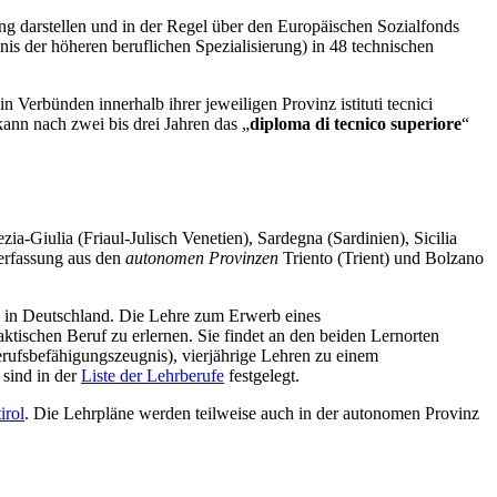
dung darstellen und in der Regel über den Europäischen Sozialfonds
nis der höheren beruflichen Spezialisierung) in 48 technischen
n Verbünden innerhalb ihrer jeweiligen Provinz istituti tecnici
 kann nach zwei bis drei Jahren das „
diploma di tecnico superiore
“
ia-Giulia (Friaul-Julisch Venetien), Sardegna (Sardinien), Sicilia
Verfassung aus den
autonomen Provinzen
Triento (Trient) und Bolzano
e in Deutschland. Die Lehre zum Erwerb eines
ktischen Beruf zu erlernen. Sie findet an den beiden Lernorten
Berufsbefähigungszeugnis), vierjährige Lehren zu einem
 sind in der
Liste der Lehrberufe
festgelegt.
irol
. Die Lehrpläne werden teilweise auch in der autonomen Provinz