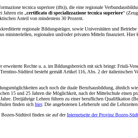
formazione tecnica superiore (ifts)), die eine regionale Verbundausbil
i Jahren ein „
certificato di specializzazione tecnica superiore
“ (Zeug
ktischen Anteil von mindestens 30 Prozent.
kreditierte regionale Bildungsträger, sowie Universitäten und Betriebe i
aus ministeriellen, regionalen und/oder privaten Mitteln finanziert. Hier
rweiterte Rechte u. a. im Bildungsbereich mit sich bringt: Friuli-Venez
n Trentino-Südtirol besteht gemäß Artikel 116, Abs. 2 der italienischen 
ldungsmöglichkeiten auch noch die duale Berufsausbildung, ähnlich wi
hen 15 und 25 Jahren die Möglichkeit, nach der Mittelschule einen pra
r Jahre. Dreijährige Lehren führen zu einer beruflichen Qualifikation (
hulen finden sich
hier
. Die angebotenen Lehrberufe und die Lehrzeiten
Bozen-Südtirol finden sie auf der
Internetseite der Provinz Bozen-Südt