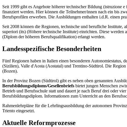
Seit 1999 gibt es Angebote höherer technischer Bildung (istruzione e 
finanziert werden. Hier können die Teilnehmer/innen nach ein bis zwe
Berufsprofilen erwerben. Die Ausbildungen enthalten i.d.R. einen pra
Seit 2008 können die Regionen, technische und berufliche Institute, ak
superiori (its) (Höhere technische Institute) einrichten. Diese werden 
(Diplom der höheren Berufsqualifikation) erlangt werden.
Landesspezifische Besonderheiten
Fünf Regionen haben in Italien einen besonderen Autonomiestatus, der e
(Sizilien), Valle d'Aosta (Aostatal) und Trentino-Südtirol. Die Regio
(Bozen).
In der Provinz Bozen (Südtirol) gibt es neben oben genannten Ausbi
Berufsbildungsdiploms/Gesellenbriefs
bietet jungen Menschen zwisc
Betrieb und Berufsschule statt und dauert je nach Beruf drei oder vie
Berufsbildungsdiplom. Informationen zum Unterricht an den Berufssc
Rahmenlehrpläne für die Lehrlingsausbildung der autonomen Provinz 
Triento eingesetzt.
Aktuelle Reformprozesse