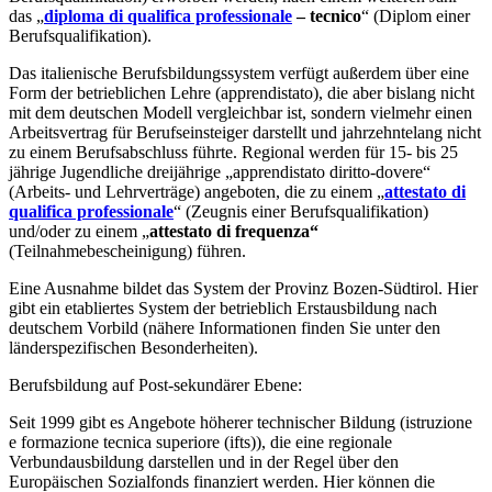
das „
diploma di qualifica professionale
– tecnico
“ (Diplom einer
Berufsqualifikation).
Das italienische Berufsbildungssystem verfügt außerdem über eine
Form der betrieblichen Lehre (apprendistato), die aber bislang nicht
mit dem deutschen Modell vergleichbar ist, sondern vielmehr einen
Arbeitsvertrag für Berufseinsteiger darstellt und jahrzehntelang nicht
zu einem Berufsabschluss führte. Regional werden für 15- bis 25
jährige Jugendliche dreijährige „apprendistato diritto-dovere“
(Arbeits- und Lehrverträge) angeboten, die zu einem „
attestato di
qualifica professionale
“ (Zeugnis einer Berufsqualifikation)
und/oder zu einem „
attestato di frequenza“
(Teilnahmebescheinigung) führen.
Eine Ausnahme bildet das System der Provinz Bozen-Südtirol. Hier
gibt ein etabliertes System der betrieblich Erstausbildung nach
deutschem Vorbild (nähere Informationen finden Sie unter den
länderspezifischen Besonderheiten).
Berufsbildung auf Post-sekundärer Ebene:
Seit 1999 gibt es Angebote höherer technischer Bildung (istruzione
e formazione tecnica superiore (ifts)), die eine regionale
Verbundausbildung darstellen und in der Regel über den
Europäischen Sozialfonds finanziert werden. Hier können die