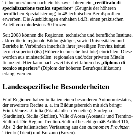
Teilnehmer/innen nach ein bis zwei Jahren ein „
certificato di
specializzazione tecnica superiore
“ (Zeugnis der höheren
beruflichen Spezialisierung) in 48 technischen Berufsprofilen
erwerben. Die Ausbildungen enthalten i.d.R. einen praktischen
Anteil von mindestens 30 Prozent.
Seit 2008 können die Regionen, technische und berufliche Institute,
akkreditierte regionale Bildungsträger, sowie Universitäten und
Betriebe in Verbünden innerhalb ihrer jeweiligen Provinz istituti
tecnici superiori (its) (Höhere technische Institute) einrichten. Diese
werden aus ministeriellen, regionalen und/oder privaten Mitteln
finanziert. Hier kann nach zwei bis drei Jahren das „
diploma di
tecnico superiore
“ (Diplom der höheren Berufsqualifikation)
erlangt werden.
Landesspezifische Besonderheiten
Fünf Regionen haben in Italien einen besonderen Autonomiestatus,
der erweiterte Rechte u. a. im Bildungsbereich mit sich bringt:
Friuli-Venezia-Giulia (Friaul-Julisch Venetien), Sardegna
(Sardinien), Sicilia (Sizilien), Valle d'Aosta (Aostatal) und Trentino-
Südtirol. Die Region Trentino-Südtirol besteht gemäß Artikel 116,
Abs. 2 der italienischen Verfassung aus den
autonomen Provinzen
Triento (Trient) und Bolzano (Bozen).