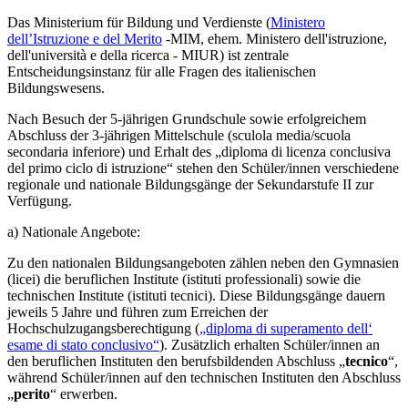
Das
Ministerium für Bildung und Verdienste (
Ministero
dell’Istruzione e del Merito
-MIM
, ehem.
Ministero dell'istruzione,
dell'università e della ricerca - MIUR) ist zentrale
Entscheidungsinstanz für alle Fragen des italienischen
Bildungswesens.
Nach Besuch der 5-jährigen Grundschule sowie erfolgreichem
Abschluss der 3-jährigen Mittelschule (sculola media/scuola
secondaria inferiore) und Erhalt des „diploma di licenza conclusiva
del primo ciclo di istruzione“ stehen den Schüler/innen verschiedene
regionale und nationale Bildungsgänge der Sekundarstufe II zur
Verfügung.
a) Nationale Angebote:
Zu den nationalen Bildungsangeboten zählen neben den Gymnasien
(licei) die beruflichen Institute (istituti professionali) sowie die
technischen Institute (istituti tecnici). Diese Bildungsgänge dauern
jeweils 5 Jahre und führen zum Erreichen der
Hochschulzugangsberechtigung (
„diploma di superamento dell‘
esame di stato conclusivo“
). Zusätzlich erhalten Schüler/innen an
den beruflichen Instituten den berufsbildenden Abschluss „
tecnico
“,
während Schüler/innen auf den technischen Instituten den Abschluss
„
perito
“ erwerben.