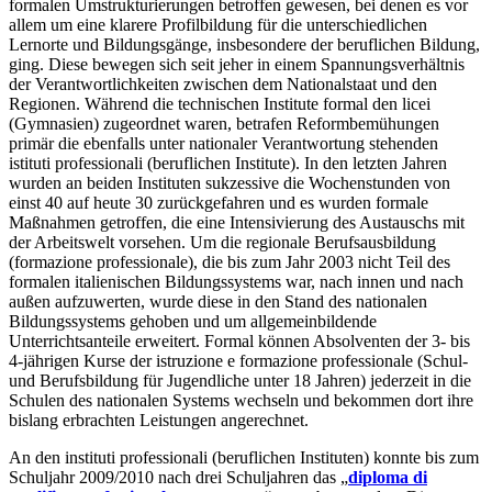
formalen Umstrukturierungen betroffen gewesen, bei denen es vor
allem um eine klarere Profilbildung für die unterschiedlichen
Lernorte und Bildungsgänge, insbesondere der beruflichen Bildung,
ging. Diese bewegen sich seit jeher in einem Spannungsverhältnis
der Verantwortlichkeiten zwischen dem Nationalstaat und den
Regionen. Während die technischen Institute formal den licei
(Gymnasien) zugeordnet waren, betrafen Reformbemühungen
primär die ebenfalls unter nationaler Verantwortung stehenden
istituti professionali (beruflichen Institute). In den letzten Jahren
wurden an beiden Instituten sukzessive die Wochenstunden von
einst 40 auf heute 30 zurückgefahren und es wurden formale
Maßnahmen getroffen, die eine Intensivierung des Austauschs mit
der Arbeitswelt vorsehen. Um die regionale Berufsausbildung
(formazione professionale), die bis zum Jahr 2003 nicht Teil des
formalen italienischen Bildungssystems war, nach innen und nach
außen aufzuwerten, wurde diese in den Stand des nationalen
Bildungssystems gehoben und um allgemeinbildende
Unterrichtsanteile erweitert. Formal können Absolventen der 3- bis
4-jährigen Kurse der istruzione e formazione professionale (Schul-
und Berufsbildung für Jugendliche unter 18 Jahren) jederzeit in die
Schulen des nationalen Systems wechseln und bekommen dort ihre
bislang erbrachten Leistungen angerechnet.
An den instituti professionali (beruflichen Instituten) konnte bis zum
Schuljahr 2009/2010 nach drei Schuljahren das „
diploma di