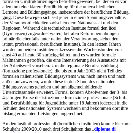
formalen Umstrukturierungen betroffen gewesen, bei denen es vor
allem um eine klarere Profilbildung für die unterschiedlichen
Lernorte und Bildungsgänge, insbesondere der beruflichen Bildung,
ging. Diese bewegen sich seit jeher in einem Spannungsverhältnis
der Verantwortlichkeiten zwischen dem Nationalstaat und den
Regionen. Während die technischen Institute formal den licei
(Gymnasien) zugeordnet waren, betrafen Reformbemühungen
primär die ebenfalls unter nationaler Verantwortung stehenden
istituti professionali (beruflichen Institute). In den letzten Jahren
wurden an beiden Instituten sukzessive die Wochenstunden von
einst 40 auf heute 30 zurückgefahren und es wurden formale
Maßnahmen getroffen, die eine Intensivierung des Austauschs mit
der Arbeitswelt vorsehen. Um die regionale Berufsausbildung
(formazione professionale), die bis zum Jahr 2003 nicht Teil des
formalen italienischen Bildungssystems war, nach innen und nach
außen aufzuwerten, wurde diese in den Stand des nationalen
Bildungssystems gehoben und um allgemeinbildende
Unterrichtsanteile erweitert. Formal können Absolventen der 3- bis
4-jährigen Kurse der istruzione e formazione professionale (Schul-
und Berufsbildung für Jugendliche unter 18 Jahren) jederzeit in die
Schulen des nationalen Systems wechseln und bekommen dort ihre
bislang erbrachten Leistungen angerechnet.
An den instituti professionali (beruflichen Instituten) konnte bis zum
Schuljahr 2009/2010 nach drei Schuljahren das „
diploma di