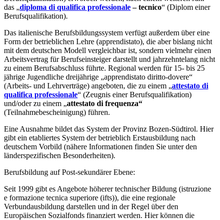
das „
diploma di qualifica professionale
– tecnico
“ (Diplom einer
Berufsqualifikation).
Das italienische Berufsbildungssystem verfügt außerdem über eine
Form der betrieblichen Lehre (apprendistato), die aber bislang nicht
mit dem deutschen Modell vergleichbar ist, sondern vielmehr einen
Arbeitsvertrag für Berufseinsteiger darstellt und jahrzehntelang nicht
zu einem Berufsabschluss führte. Regional werden für 15- bis 25
jährige Jugendliche dreijährige „apprendistato diritto-dovere“
(Arbeits- und Lehrverträge) angeboten, die zu einem „
attestato di
qualifica professionale
“ (Zeugnis einer Berufsqualifikation)
und/oder zu einem „
attestato di frequenza“
(Teilnahmebescheinigung) führen.
Eine Ausnahme bildet das System der Provinz Bozen-Südtirol. Hier
gibt ein etabliertes System der betrieblich Erstausbildung nach
deutschem Vorbild (nähere Informationen finden Sie unter den
länderspezifischen Besonderheiten).
Berufsbildung auf Post-sekundärer Ebene:
Seit 1999 gibt es Angebote höherer technischer Bildung (istruzione
e formazione tecnica superiore (ifts)), die eine regionale
Verbundausbildung darstellen und in der Regel über den
Europäischen Sozialfonds finanziert werden. Hier können die