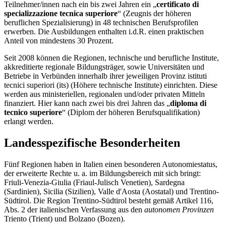
Teilnehmer/innen nach ein bis zwei Jahren ein „
certificato di
specializzazione tecnica superiore
“ (Zeugnis der höheren
beruflichen Spezialisierung) in 48 technischen Berufsprofilen
erwerben. Die Ausbildungen enthalten i.d.R. einen praktischen
Anteil von mindestens 30 Prozent.
Seit 2008 können die Regionen, technische und berufliche Institute,
akkreditierte regionale Bildungsträger, sowie Universitäten und
Betriebe in Verbünden innerhalb ihrer jeweiligen Provinz istituti
tecnici superiori (its) (Höhere technische Institute) einrichten. Diese
werden aus ministeriellen, regionalen und/oder privaten Mitteln
finanziert. Hier kann nach zwei bis drei Jahren das „
diploma di
tecnico superiore
“ (Diplom der höheren Berufsqualifikation)
erlangt werden.
Landesspezifische Besonderheiten
Fünf Regionen haben in Italien einen besonderen Autonomiestatus,
der erweiterte Rechte u. a. im Bildungsbereich mit sich bringt:
Friuli-Venezia-Giulia (Friaul-Julisch Venetien), Sardegna
(Sardinien), Sicilia (Sizilien), Valle d'Aosta (Aostatal) und Trentino-
Südtirol. Die Region Trentino-Südtirol besteht gemäß Artikel 116,
Abs. 2 der italienischen Verfassung aus den
autonomen Provinzen
Triento (Trient) und Bolzano (Bozen).