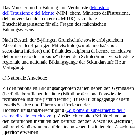
Das
Ministerium für Bildung und Verdienste (
Ministero
dell’Istruzione e del Merito
-MIM
, ehem.
Ministero dell'istruzione,
dell'università e della ricerca - MIUR) ist zentrale
Entscheidungsinstanz für alle Fragen des italienischen
Bildungswesens.
Nach Besuch der 5-jährigen Grundschule sowie erfolgreichem
Abschluss der 3-jährigen Mittelschule (sculola media/scuola
secondaria inferiore) und Erhalt des „diploma di licenza conclusiva
del primo ciclo di istruzione“ stehen den Schüler/innen verschiedene
regionale und nationale Bildungsgänge der Sekundarstufe II zur
Verfügung.
a) Nationale Angebote:
Zu den nationalen Bildungsangeboten zählen neben den Gymnasien
(licei) die beruflichen Institute (istituti professionali) sowie die
technischen Institute (istituti tecnici). Diese Bildungsgänge dauern
jeweils 5 Jahre und führen zum Erreichen der
Hochschulzugangsberechtigung (
„diploma di superamento dell‘
esame di stato conclusivo“
). Zusätzlich erhalten Schüler/innen an
den beruflichen Instituten den berufsbildenden Abschluss „
tecnico
“,
während Schüler/innen auf den technischen Instituten den Abschluss
„
perito
“ erwerben.